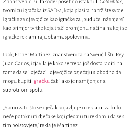
Znanstvenici su također posebno istaknuli
Goldieblox
,
tvornicu igračaka iz SAD-a, koja plasira na tržište svoje
igračke za djevojčice kao igračke za „buduće inženjere”,
kao primjer tvrtke koja traži promjenu načina na koji se
igračke reklamiraju obama spolovima.
Ipak, Esther Martínez, znanstvenica na Sveučilištu Rey
Juan Carlos, izjavila je kako se treba još dosta raditi na
tome da se i dječaci i djevojčice osjećaju slobodno da
mogu kupiti
igračku
čak i ako je namijenjena
suprotnom spolu.
„Samo zato što se dječak pojavljuje u reklami za lutku
neće potaknuti dječake koji gledaju tu reklamu da se s
tim poistovjete,“ rekla je Martinez.