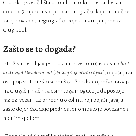
Gradskog sveučilišta u Londonu otkrilo je da djeca u
dobi od 9 mjeseci radije odabiru igračke koje su tipične
za njihov spol, nego igračke koje su namijenjene za
drugi spol.
Zašto se to događa?
Istraživanje, objavljeno u znanstvenom časopisu
Infant
and Child Development
(
Razvoj dojenčadi i djece
), objašnjava
ovu pojavu time što se muška i ženska dojenčad razvija
na drugačiji način, a osim toga moguće je da postoje
razlozi vezani uz prirodnu okolinu koji objašnjavaju
zašto dojenčad daje prednost onome što je povezano s
njenim spolom.