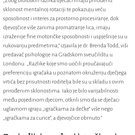
„Zbog bioloških razlika dječaci imaju prirođenu
sklonost mentalnoj rotaciji te pokazuju veću
sposobnost i interes za prostorno procesiranje, dok
djevojčice više zanima promatranje lica, imaju
izraženije fine motoričke sposobnosti i uspješnije su u
rukovanju predmetima,“ izjavila je dr. Brenda Todd, viši
predavač psihologije na Gradskom sveučilištu u
Londonu. „Razlike koje smo uočili proučavajući
preferenciju igračaka u poznatom okruženju dječjega
vrtića bez prisutnosti roditelja bile su u skladu s ovim
prirođenim sklonostima. Iako je bilo varijabilnosti
među pojedinom djecom, otkrili smo da se dječaci
uglavnom igraju „igračkama za dečke” više nego
„igračkama za curice”, a djevojčice obrnuto.“