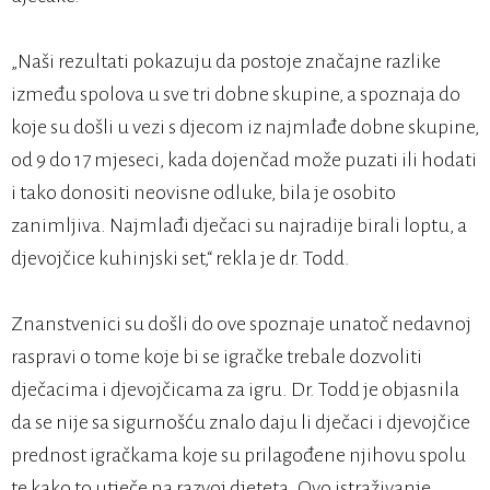
„Naši rezultati pokazuju da postoje značajne razlike
između spolova u sve tri dobne skupine, a spoznaja do
koje su došli u vezi s djecom iz najmlađe dobne skupine,
od 9 do 17 mjeseci, kada dojenčad može puzati ili hodati
i tako donositi neovisne odluke, bila je osobito
zanimljiva. Najmlađi dječaci su najradije birali loptu, a
djevojčice kuhinjski set,“ rekla je dr. Todd.
Znanstvenici su došli do ove spoznaje unatoč nedavnoj
raspravi o tome koje bi se igračke trebale dozvoliti
dječacima i djevojčicama za igru. Dr. Todd je objasnila
da se nije sa sigurnošću znalo daju li dječaci i djevojčice
prednost igračkama koje su prilagođene njihovu spolu
te kako to utječe na razvoj djeteta. Ovo istraživanje