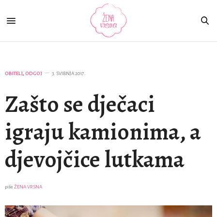
OBITELJ
,
ODGOJ
3. SVIBNJA 2017.
Zašto se dječaci
igraju kamionima, a
djevojčice lutkama
piše
ŽENA VRSNA