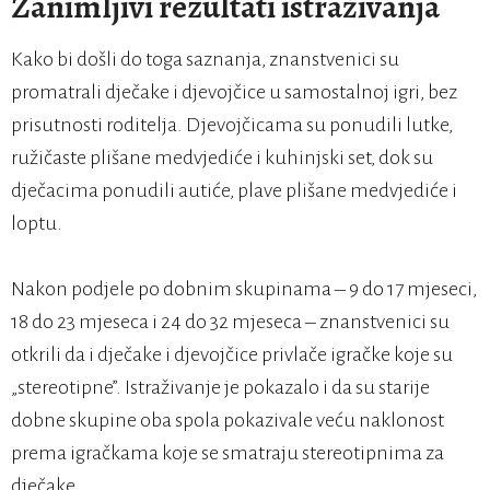
Zanimljivi rezultati istraživanja
Kako bi došli do toga saznanja, znanstvenici su
promatrali dječake i djevojčice u samostalnoj igri, bez
prisutnosti roditelja. Djevojčicama su ponudili lutke,
ružičaste plišane medvjediće i kuhinjski set, dok su
dječacima ponudili autiće, plave plišane medvjediće i
loptu.
Nakon podjele po dobnim skupinama – 9 do 17 mjeseci,
18 do 23 mjeseca i 24 do 32 mjeseca – znanstvenici su
otkrili da i dječake i djevojčice privlače igračke koje su
„stereotipne”. Istraživanje je pokazalo i da su starije
dobne skupine oba spola pokazivale veću naklonost
prema igračkama koje se smatraju stereotipnima za
dječake.