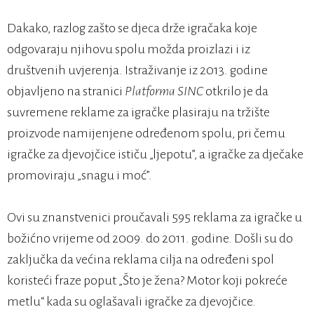
Dakako, razlog zašto se djeca drže igračaka koje
odgovaraju njihovu spolu možda proizlazi i iz
društvenih uvjerenja. Istraživanje iz 2013. godine
objavljeno na stranici
Platforma SINC
otkrilo je da
suvremene reklame za igračke plasiraju na tržište
proizvode namijenjene određenom spolu, pri čemu
igračke za djevojčice ističu „ljepotu”, a igračke za dječake
promoviraju „snagu i moć”.
Ovi su znanstvenici proučavali 595 reklama za igračke u
božićno vrijeme od 2009. do 2011. godine. Došli su do
zaključka da većina reklama cilja na određeni spol
koristeći fraze poput „Što je žena? Motor koji pokreće
metlu“ kada su oglašavali igračke za djevojčice.