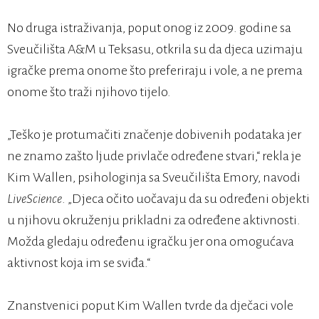
No druga istraživanja, poput onog iz 2009. godine sa
Sveučilišta A&M u Teksasu, otkrila su da djeca uzimaju
igračke prema onome što preferiraju i vole, a ne prema
onome što traži njihovo tijelo.
„Teško je protumačiti značenje dobivenih podataka jer
ne znamo zašto ljude privlače određene stvari,“ rekla je
Kim Wallen, psihologinja sa Sveučilišta Emory, navodi
LiveScience
. „Djeca očito uočavaju da su određeni objekti
u njihovu okruženju prikladni za određene aktivnosti.
Možda gledaju određenu igračku jer ona omogućava
aktivnost koja im se sviđa.“
Znanstvenici poput Kim Wallen tvrde da dječaci vole