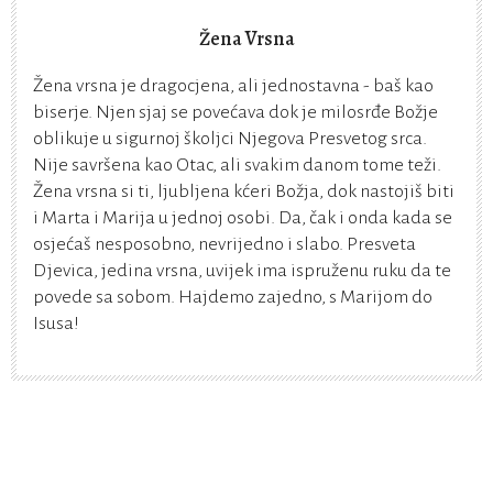
Žena Vrsna
Žena vrsna je dragocjena, ali jednostavna - baš kao
biserje. Njen sjaj se povećava dok je milosrđe Božje
oblikuje u sigurnoj školjci Njegova Presvetog srca.
Nije savršena kao Otac, ali svakim danom tome teži.
Žena vrsna si ti, ljubljena kćeri Božja, dok nastojiš biti
i Marta i Marija u jednoj osobi. Da, čak i onda kada se
osjećaš nesposobno, nevrijedno i slabo. Presveta
Djevica, jedina vrsna, uvijek ima ispruženu ruku da te
povede sa sobom. Hajdemo zajedno, s Marijom do
Isusa!