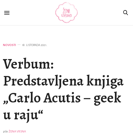
NOVOSTI
18. LISTOPADA 2021.
Verbum:
Predstavljena knjiga
„Carlo Acutis – geek
u raju“
piše
ŽENA VRSNA