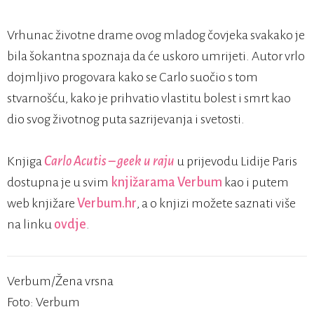
Vrhunac životne drame ovog mladog čovjeka svakako je
bila šokantna spoznaja da će uskoro umrijeti. Autor vrlo
dojmljivo progovara kako se Carlo suočio s tom
stvarnošću, kako je prihvatio vlastitu bolest i smrt kao
dio svog životnog puta sazrijevanja i svetosti.
Knjiga
Carlo Acutis – geek u raju
u prijevodu Lidije Paris
dostupna je u svim
knjižarama Verbum
kao i putem
web knjižare
Verbum.hr
, a o knjizi možete saznati više
na linku
ovdje
.
Verbum/Žena vrsna
Foto: Verbum