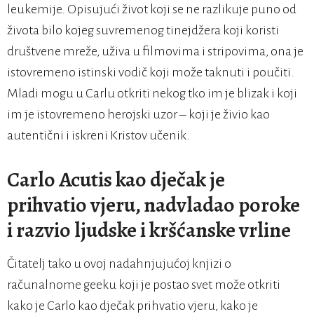
leukemije. Opisujući život koji se ne razlikuje puno od
života bilo kojeg suvremenog tinejdžera koji koristi
društvene mreže, uživa u filmovima i stripovima, ona je
istovremeno istinski vodič koji može taknuti i poučiti.
Mladi mogu u Carlu otkriti nekog tko im je blizak i koji
im je istovremeno herojski uzor – koji je živio kao
autentični i iskreni Kristov učenik.
Carlo Acutis kao dječak je
prihvatio vjeru, nadvladao poroke
i razvio ljudske i kršćanske vrline
Čitatelj tako u ovoj nadahnjujućoj knjizi o
računalnome geeku koji je postao svet može otkriti
kako je Carlo kao dječak prihvatio vjeru, kako je