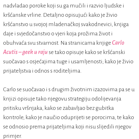
nadvladao poroke koji su ga mučili i razvio ljudske i
kršćanske vrline. Detaljno opisujući kako je živio
kršćanstvo u svojoj mladenačkoj svakodnevici, knjiga
daje i svjedočanstvo o vjeri koja prožima život i
obuhvaća svu stvarnost. Na stranicama knjige
Carlo
Acutis – geek u raju
se tako opisuje kako se kršćanski
suočavao s osjećajima tuge i usamljenosti; kako je živio
prijateljstva i odnos s roditeljima.
Carlo se suočavao i s drugim životnim izazovima pa se u
knjizi opisuje tako njegovu strategiju odolijevanja
pritisku vršnjaka, kako se zabavljao bez gubitka
kontrole, kako je naučio oduprijeti se porocima, te kako
se odnosio prema prijateljima koji nisu slijedili njegov
primjer.