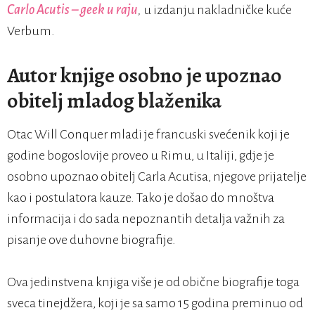
Carlo Acutis – geek u raju
,
u izdanju nakladničke kuće
Verbum.
Autor knjige osobno je upoznao
obitelj mladog blaženika
Otac Will Conquer mladi je francuski svećenik koji je
godine bogoslovije proveo u Rimu, u Italiji, gdje je
osobno upoznao obitelj Carla Acutisa, njegove prijatelje
kao i postulatora kauze. Tako je došao do mnoštva
informacija i do sada nepoznantih detalja važnih za
pisanje ove duhovne biografije.
Ova jedinstvena knjiga više je od obične biografije toga
sveca tinejdžera, koji je sa samo 15 godina preminuo od