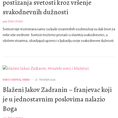
postizanja svetosti kroz vršenje
svakodnevnih dužnosti
piše
ŽENA VRSNA
Svetost nije rezervirana samo za ljude izvanrednih osobina koji su dali život za
neke više vrednote. Svetost možemo pronaći i u vlastitoj svakodnevnici, u
običnim stvarima, obavljajući uporno i s ljubavlju svoje svakodnevne dužnosti.
SVECI I SVETICE
,
VJERA
27. TRAVNJA 2020.
Blaženi Jakov Zadranin – franjevac koji
je u jednostavnim poslovima nalazio
Boga