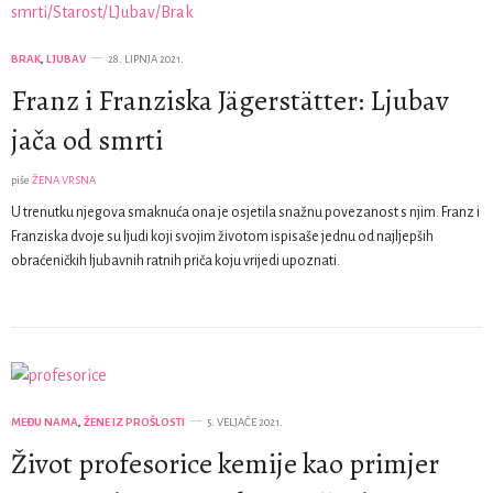
BRAK
,
LJUBAV
28. LIPNJA 2021.
Franz i Franziska Jägerstätter: Ljubav
jača od smrti
piše
ŽENA VRSNA
U trenutku njegova smaknuća ona je osjetila snažnu povezanost s njim. Franz i
Franziska dvoje su ljudi koji svojim životom ispisaše jednu od najljepših
obraćeničkih ljubavnih ratnih priča koju vrijedi upoznati.
MEĐU NAMA
,
ŽENE IZ PROŠLOSTI
5. VELJAČE 2021.
Život profesorice kemije kao primjer