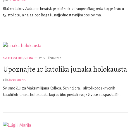
piše
ŽENA VRSNA
Blaženi Jakov Zadranin hrvatski je blaženik iz franjevačkog reda koji je živio u
15. stoljeću, a nalazio je Boga i u najjednostavnijim poslovima.
SVECI I SVETICE
,
VJERA
27. SIJEČNJA 2020.
Upoznajte 10 katolika junaka holokausta
piše
ŽENA VRSNA
Svi smo čuli za Maksimilijana Kolbea, Schindlera… ali toliko je skrivenih
katoličkih junaka holokausta koji su tiho predali svoje živote za spas tuđih..