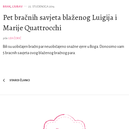
BRAK
,
LJUBAV
25. STUDENOGA 2019.
Pet bračnih savjeta blaženog Luigija i
Marije Quattrocchi
piše
LEA ČORIĆ
Bili su uobičajen bračni par neuobičajeno snažne vjere u Boga. Donosimo vam
5 bracnih savjeta ovog blaženog bračnog para.
STARIJI ČLANCI