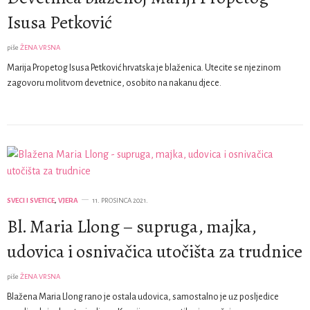
Isusa Petković
piše
ŽENA VRSNA
Marija Propetog Isusa Petković hrvatska je blaženica. Utecite se njezinom
zagovoru molitvom devetnice, osobito na nakanu djece.
SVECI I SVETICE
,
VJERA
11. PROSINCA 2021.
Bl. Maria Llong – supruga, majka,
udovica i osnivačica utočišta za trudnice
piše
ŽENA VRSNA
Blažena Maria Llong rano je ostala udovica, samostalno je uz posljedice