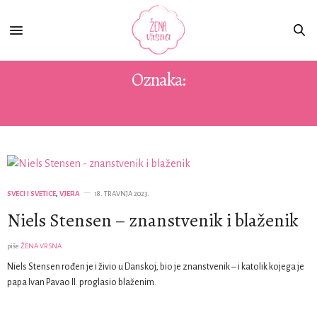
Oznaka:
BLAŽENICI
SVECI I SVETICE
,
VJERA
18. TRAVNJA 2023.
Niels Stensen – znanstvenik i blaženik
piše
ŽENA VRSNA
Niels Stensen rođen je i živio u Danskoj, bio je znanstvenik – i katolik kojega je
papa Ivan Pavao II. proglasio blaženim.