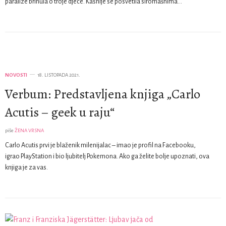
paralize brinula o troje djece. Kasnije se posvetila siromašnima…
NOVOSTI
18. LISTOPADA 2021.
Verbum: Predstavljena knjiga „Carlo
Acutis – geek u raju“
piše
ŽENA VRSNA
Carlo Acutis prvi je blaženik milenijalac – imao je profil na Facebooku,
igrao PlayStation i bio ljubitelj Pokemona. Ako ga želite bolje upoznati, ova
knjiga je za vas.