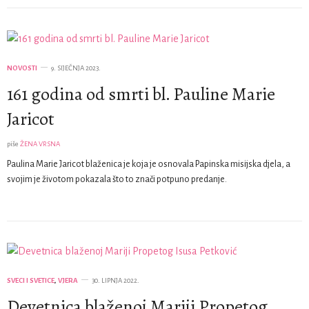
NOVOSTI
9. SIJEČNJA 2023.
161 godina od smrti bl. Pauline Marie
Jaricot
piše
ŽENA VRSNA
Paulina Marie Jaricot blaženica je koja je osnovala Papinska misijska djela, a
svojim je životom pokazala što to znači potpuno predanje.
SVECI I SVETICE
,
VJERA
30. LIPNJA 2022.
Devetnica blaženoj Mariji Propetog