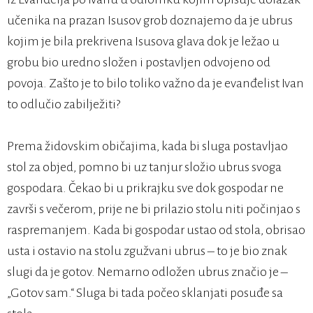
učenika na prazan Isusov grob doznajemo da je ubrus
kojim je bila prekrivena Isusova glava dok je ležao u
grobu bio uredno složen i postavljen odvojeno od
povoja. Zašto je to bilo toliko važno da je evanđelist Ivan
to odlučio zabilježiti?
Prema židovskim običajima, kada bi sluga postavljao
stol za objed, pomno bi uz tanjur složio ubrus svoga
gospodara. Čekao bi u prikrajku sve dok gospodar ne
završi s večerom, prije ne bi prilazio stolu niti počinjao s
raspremanjem. Kada bi gospodar ustao od stola, obrisao
usta i ostavio na stolu zgužvani ubrus – to je bio znak
slugi da je gotov. Nemarno odložen ubrus značio je –
„Gotov sam.“ Sluga bi tada počeo sklanjati posuđe sa