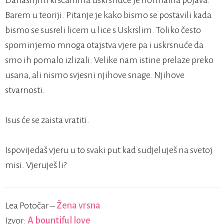
Današnjim kršćanima uskrsnuće je normalna pojava.
Barem u teoriji. Pitanje je kako bismo se postavili kada
bismo se susreli licem u lice s Uskrslim. Toliko često
spominjemo mnoga otajstva vjere pa i uskrsnuće da
smo ih pomalo izlizali. Velike nam istine prelaze preko
usana, ali nismo svjesni njihove snage. Njihove
stvarnosti.
Isus će se zaista vratiti.
Ispovijedaš vjeru u to svaki put kad sudjeluješ na svetoj
misi. Vjeruješ li?
Lea Potočar –
Žena vrsna
Izvor:
A bountiful love