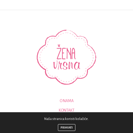
O NAMA
KONTAKT
Naša stranica koristi kolačiće.
© 2018 - SVA PRAVA PRIDRŽANA - ZENAVRSNA.COM
PRIHVATI