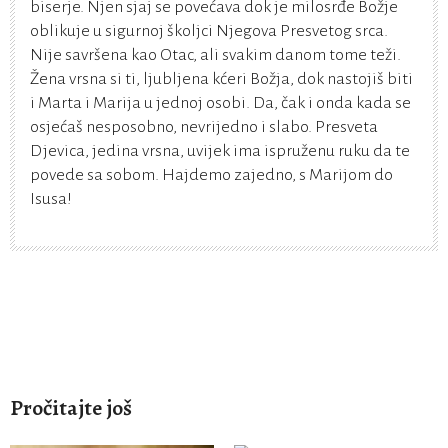
biserje. Njen sjaj se povećava dok je milosrđe Božje
oblikuje u sigurnoj školjci Njegova Presvetog srca.
Nije savršena kao Otac, ali svakim danom tome teži.
Žena vrsna si ti, ljubljena kćeri Božja, dok nastojiš biti
i Marta i Marija u jednoj osobi. Da, čak i onda kada se
osjećaš nesposobno, nevrijedno i slabo. Presveta
Djevica, jedina vrsna, uvijek ima ispruženu ruku da te
povede sa sobom. Hajdemo zajedno, s Marijom do
Isusa!
Pročitajte još