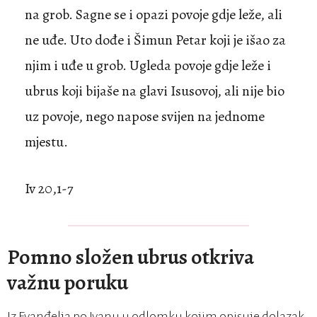
na grob. Sagne se i opazi povoje gdje leže, ali
ne uđe. Uto dođe i Šimun Petar koji je išao za
njim i uđe u grob. Ugleda povoje gdje leže i
ubrus koji bijaše na glavi Isusovoj, ali nije bio
uz povoje, nego napose svijen na jednome
mjestu.
Iv 20,1-7
Pomno složen ubrus otkriva
važnu poruku
Iz Evanđelja po Ivanu u odlomku kojim opisuje dolazak