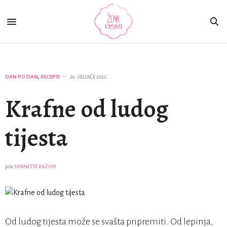
DAN PO DAN
,
RECEPTI
26. VELJAČE 2022.
Krafne od ludog
tijesta
piše
JANNETTE RAZUM
Od ludog tijesta može se svašta pripremiti. Od lepinja,