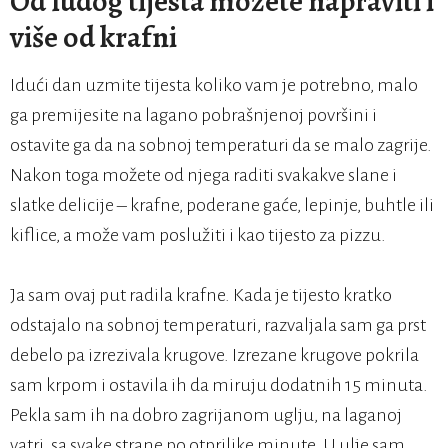
Od ludog tijesta možete napraviti i
više od krafni
Idući dan uzmite tijesta koliko vam je potrebno, malo
ga premijesite na lagano pobrašnjenoj površini i
ostavite ga da na sobnoj temperaturi da se malo zagrije.
Nakon toga možete od njega raditi svakakve slane i
slatke delicije – krafne, poderane gaće, lepinje, buhtle ili
kiflice, a može vam poslužiti i kao tijesto za pizzu.
Ja sam ovaj put radila krafne. Kada je tijesto kratko
odstajalo na sobnoj temperaturi, razvaljala sam ga prst
debelo pa izrezivala krugove. Izrezane krugove pokrila
sam krpom i ostavila ih da miruju dodatnih 15 minuta.
Pekla sam ih na dobro zagrijanom uglju, na laganoj
vatri, sa svake strane po otprilike minute. U ulje sam