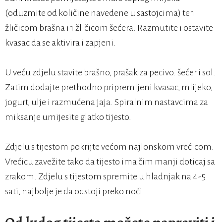
(oduzmite od količine navedene u sastojcima) te 1
žličicom brašna i 1 žličicom šećera. Razmutite i ostavite
kvasac da se aktivira i zapjeni.
U veću zdjelu stavite brašno, prašak za pecivo. šećer i sol.
Zatim dodajte prethodno pripremljeni kvasac, mlijeko,
jogurt, ulje i razmućena jaja. Spiralnim nastavcima za
miksanje umijesite glatko tijesto.
Zdjelu s tijestom pokrijte većom najlonskom vrećicom.
Vrećicu zavežite tako da tijesto ima čim manji doticaj sa
zrakom. Zdjelu s tijestom spremite u hladnjak na 4-5
sati, najbolje je da odstoji preko noći.