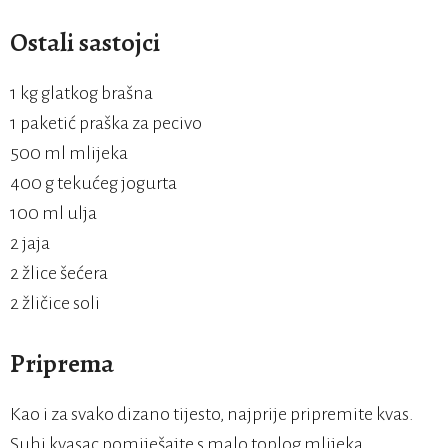
Ostali sastojci
1 kg glatkog brašna
1 paketić praška za pecivo
500 ml mlijeka
400 g tekućeg jogurta
100 ml ulja
2 jaja
2 žlice šećera
2 žličice soli
Priprema
Kao i za svako dizano tijesto, najprije pripremite kvas.
Suhi kvasac pomiješajte s malo toplog mlijeka