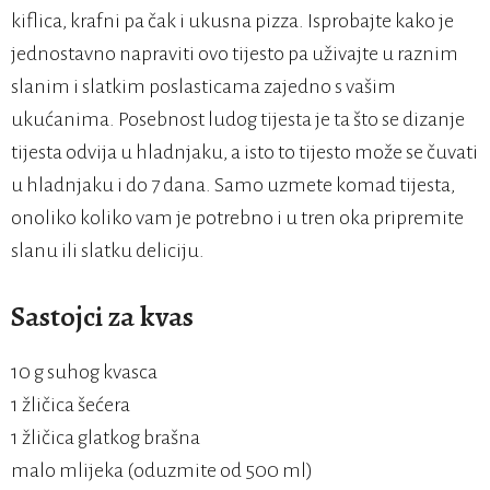
kiflica, krafni pa čak i ukusna pizza. Isprobajte kako je
jednostavno napraviti ovo tijesto pa uživajte u raznim
slanim i slatkim poslasticama zajedno s vašim
ukućanima. Posebnost ludog tijesta je ta što se dizanje
tijesta odvija u hladnjaku, a isto to tijesto može se čuvati
u hladnjaku i do 7 dana. Samo uzmete komad tijesta,
onoliko koliko vam je potrebno i u tren oka pripremite
slanu ili slatku deliciju.
Sastojci za kvas
10 g suhog kvasca
1 žličica šećera
1 žličica glatkog brašna
malo mlijeka (oduzmite od 500 ml)