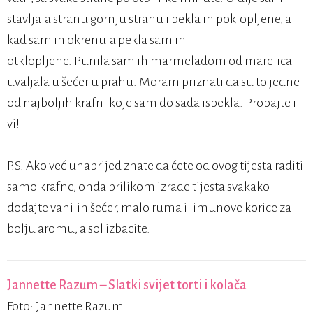
stavljala stranu gornju stranu i pekla ih poklopljene, a
kad sam ih okrenula pekla sam ih
otklopljene. Punila sam ih marmeladom od marelica i
uvaljala u šećer u prahu. Moram priznati da su to jedne
od najboljih krafni koje sam do sada ispekla. Probajte i
vi!
P.S. Ako već unaprijed znate da ćete od ovog tijesta raditi
samo krafne, onda prilikom izrade tijesta svakako
dodajte vanilin šećer, malo ruma i limunove korice za
bolju aromu, a sol izbacite.
Jannette Razum –
Slatki svijet torti i kolača
Foto: Jannette Razum