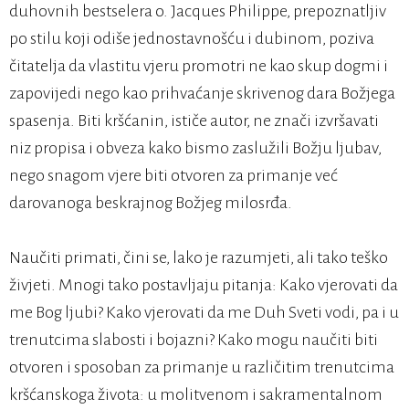
duhovnih bestselera o. Jacques Philippe, prepoznatljiv
po stilu koji odiše jednostavnošću i dubinom, poziva
čitatelja da vlastitu vjeru promotri ne kao skup dogmi i
zapovijedi nego kao prihvaćanje skrivenog dara Božjega
spasenja. Biti kršćanin, ističe autor, ne znači izvršavati
niz propisa i obveza kako bismo zaslužili Božju ljubav,
nego snagom vjere biti otvoren za primanje već
darovanoga beskrajnog Božjeg milosrđa.
Naučiti primati, čini se, lako je razumjeti, ali tako teško
živjeti. Mnogi tako postavljaju pitanja: Kako vjerovati da
me Bog ljubi? Kako vjerovati da me Duh Sveti vodi, pa i u
trenutcima slabosti i bojazni? Kako mogu naučiti biti
otvoren i sposoban za primanje u različitim trenutcima
kršćanskoga života: u molitvenom i sakramentalnom