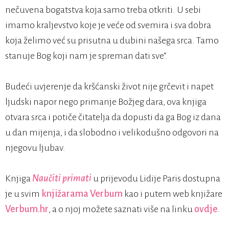
nečuvena bogatstva koja samo treba otkriti. U sebi
imamo kraljevstvo koje je veće od svemira i sva dobra
koja želimo već su prisutna u dubini našega srca. Tamo
stanuje Bog koji nam je spreman dati sve“.
Budeći uvjerenje da kršćanski život nije grčevit i napet
ljudski napor nego primanje Božjeg dara, ova knjiga
otvara srca i potiče čitatelja da dopusti da ga Bog iz dana
u dan mijenja, i da slobodno i velikodušno odgovori na
njegovu ljubav.
Knjiga
Naučiti primati
u prijevodu Lidije Paris dostupna
je u svim
knjižarama Verbum
kao i putem web knjižare
Verbum.hr
, a o njoj možete saznati više na linku
ovdje
.