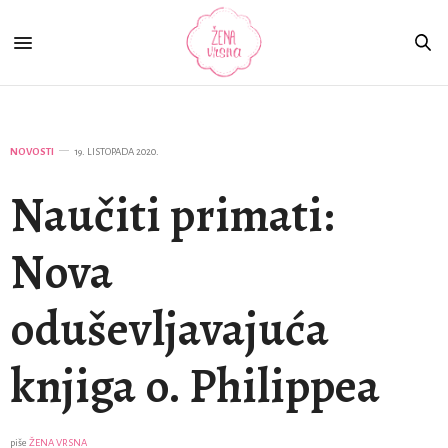
NOVOSTI
19. LISTOPADA 2020.
Naučiti primati:
Nova
oduševljavajuća
knjiga o. Philippea
piše
ŽENA VRSNA