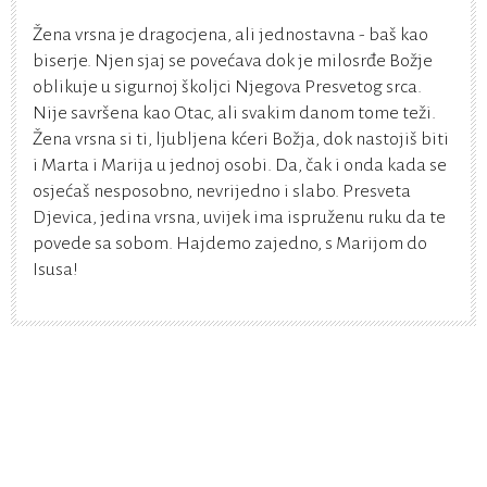
Žena vrsna je dragocjena, ali jednostavna - baš kao
biserje. Njen sjaj se povećava dok je milosrđe Božje
oblikuje u sigurnoj školjci Njegova Presvetog srca.
Nije savršena kao Otac, ali svakim danom tome teži.
Žena vrsna si ti, ljubljena kćeri Božja, dok nastojiš biti
i Marta i Marija u jednoj osobi. Da, čak i onda kada se
osjećaš nesposobno, nevrijedno i slabo. Presveta
Djevica, jedina vrsna, uvijek ima ispruženu ruku da te
povede sa sobom. Hajdemo zajedno, s Marijom do
Isusa!