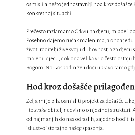
osmislila nešto jednostavniji hod kroz došašće ko
konkretnoj situaciji.
Prečesto razlamamo Crkvu na djecu, mlade i odr
Posebno dajemo ručak malenima, a onda jedu odr
život: roditelji žive svoju duhovnost, a za djecu
malenu djecu, dok ona velika vrlo često ostaju 
Bogom. No Gospodin želi doći upravo tamo gdje
Hod kroz došašće prilagođen 
Želja mi je bila osmisliti projekt za došašće u 
I to
svaka
obitelj neovisno o njezinoj strukturi. 
od najmanjih do nas odraslih, zajedno hoditi is
iskustvo iste tajne našeg spasenja.