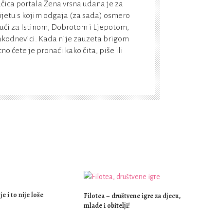
ačica portala Žena vrsna udana je za
ijetu s kojim odgaja (za sada) osmero
ući za Istinom, Dobrotom i Ljepotom,
vakodnevici. Kada nije zauzeta brigom
tno ćete je pronaći kako čita, piše ili
e i to nije loše
Filotea – društvene igre za djecu,
mlade i obitelji!