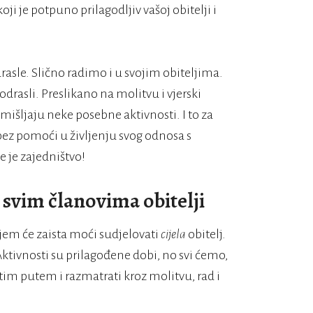
ji je potpuno prilagodljiv vašoj obitelji i
asle. Slično radimo i u svojim obiteljima.
asli. Preslikano na molitvu i vjerski
 smišljaju neke posebne aktivnosti. I to za
bez pomoći u življenju svog odnosa s
 je zajedništvo!
svim članovima obitelji
kojem će zaista moći sudjelovati
cijela
obitelj.
Aktivnosti su prilagođene dobi, no svi ćemo,
tim putem i razmatrati kroz molitvu, rad i