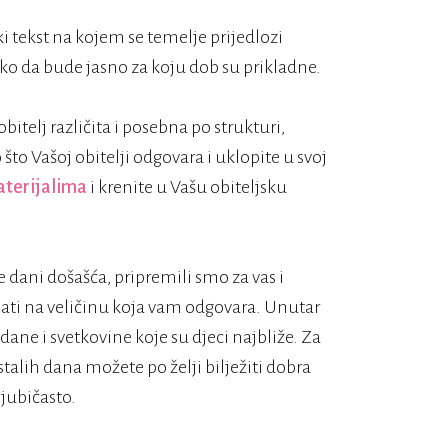
ki tekst na kojem se temelje prijedlozi
ako da bude jasno za koju dob su prikladne.
obitelj različita i posebna po strukturi,
što Vašoj obitelji odgovara i uklopite u svoj
aterijalima
i krenite u Vašu obiteljsku
 dani došašća, pripremili smo za vas i
isati na veličinu koja vam odgovara. Unutar
e i svetkovine koje su djeci najbliže. Za
talih dana možete po želji bilježiti dobra
ljubičasto.