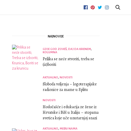
NAJNOVIJE
GDJE GOD ZOVEŠ, DAJ DA KRENEM
,
KOLUMNA
Prilika se neće stvoriti, treba se
(iz)boriti
AKTUALNO
,
NOVOSTI
Sloboda voljenja – logoterapijske
radionice za mame u Splitu
NOVOSTI
Hodočašće i edukacija ze žene iz
Hrvatske i BiH u Italiju – stopama
svetica koje uče unutarnjoj snazi
AKTUALNO
,
MEĐU NAMA