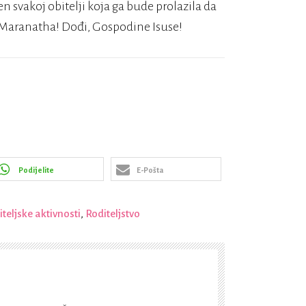
 svakoj obitelji koja ga bude prolazila da
Maranatha! Dođi, Gospodine Isuse!
Podijelite
E-Pošta
teljske aktivnosti
,
Roditeljstvo