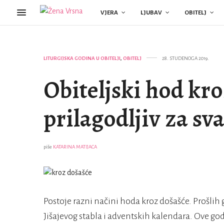
VJERA
LJUBAV
OBITELJ
LITURGIJSKA GODINA U OBITELJI
,
OBITELJ
28. STUDENOGA 2019.
Obiteljski hod kr
prilagodljiv za sva
piše
KATARINA MATIJACA
Postoje razni načini hoda kroz došašće. Prošli
Jišajevog stabla i adventskih kalendara. Ove 