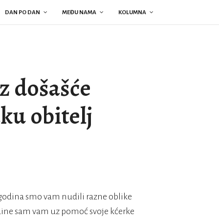
DAN PO DAN
MEĐU NAMA
KOLUMNA
oz došašće
ku obitelj
h godina smo vam nudili razne oblike
godine sam vam uz pomoć svoje kćerke