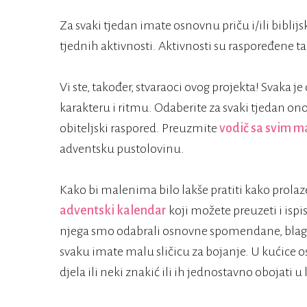
Za svaki tjedan imate osnovnu priču i/ili biblijs
tjednih aktivnosti. Aktivnosti su raspoređene t
Vi ste, također, stvaraoci ovog projekta! Svaka je 
karakteru i ritmu. Odaberite za svaki tjedan ono 
obiteljski raspored. Preuzmite
vodič sa svim m
adventsku pustolovinu.
Kako bi malenima bilo lakše pratiti kako prolaze
adventski kalendar
koji možete preuzeti i isp
njega smo odabrali osnovne spomendane, blagdan
svaku imate malu sličicu za bojanje. U kućice os
djela ili neki znakić ili ih jednostavno obojati u 