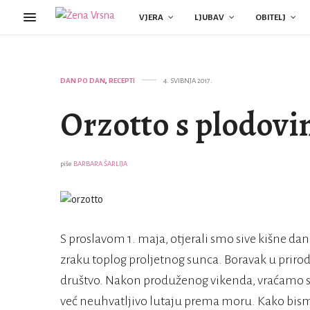
VJERA
LJUBAV
OBITELJ
DAN PO DAN
,
RECEPTI
4. SVIBNJA 2017.
Orzotto s plodov
piše
BARBARA ŠARLIJA
S proslavom 1. maja, otjerali smo sive kišne dan
zraku toplog proljetnog sunca. Boravak u prirodi,
društvo. Nakon produženog vikenda, vraćamo s
već neuhvatljivo lutaju prema moru. Kako bismo