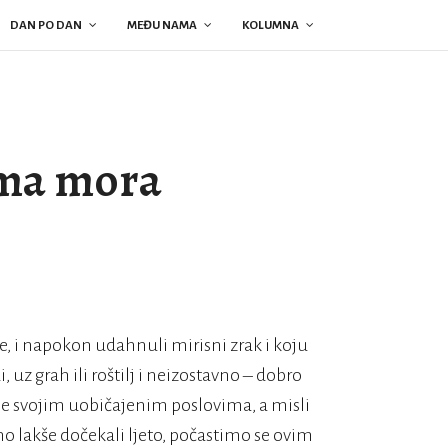
DAN PO DAN
MEĐU NAMA
KOLUMNA
ima mora
e, i napokon udahnuli mirisni zrak i koju
 uz grah ili roštilj i neizostavno – dobro
e svojim uobičajenim poslovima, a misli
 lakše dočekali ljeto, počastimo se ovim