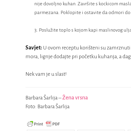
nije dovoljno kuhan. Završite s kockicom masl
parmezana. Poklopite i ostavite da odmori do
Poslužite toplo s kojom kapi maslinovog ulja
Savjet:
U ovom receptu korišteni su zamrznuti 
mora, lignje dodajte pri početku kuhanja, a dagn
Nek vam je u slast!
Barbara Šarlija –
Žena vrsna
Foto: Barbara Šarlija