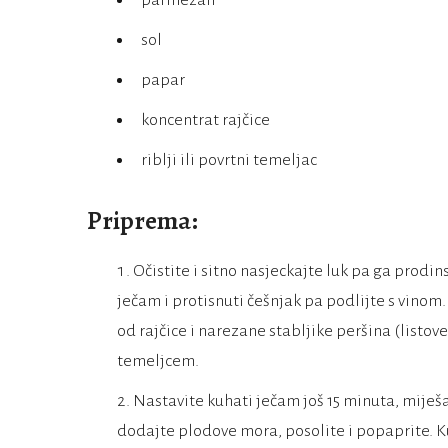
parmezan
sol
papar
koncentrat rajčice
riblji ili povrtni temeljac
Priprema:
Očistite i sitno nasjeckajte luk pa ga prodin
ječam i protisnuti češnjak pa podlijte s vinom.
od rajčice i narezane stabljike peršina (listov
temeljcem.
Nastavite kuhati ječam još 15 minuta, miješ
dodajte plodove mora, posolite i popaprite. 