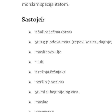
morskim specijalitetom.
Sastojci:
2 šalice ječma (orza)
500 g plodova mora (repovi kozica, dagnje,
maslinovo ulje
1 luk
2 režnja češnjaka
peršin (1 vezica)
50 ml suhog bijelog vina
maslac