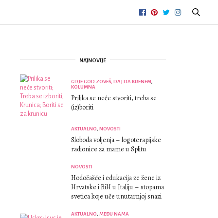
NAJNOVIJE
GDJE GOD ZOVEŠ, DAJ DA KRENEM
,
KOLUMNA
Prilika se neće stvoriti, treba se
(iz)boriti
AKTUALNO
,
NOVOSTI
Sloboda voljenja – logoterapijske
radionice za mame u Splitu
NOVOSTI
Hodočašće i edukacija ze žene iz
Hrvatske i BiH u Italiju – stopama
svetica koje uče unutarnjoj snazi
AKTUALNO
,
MEĐU NAMA