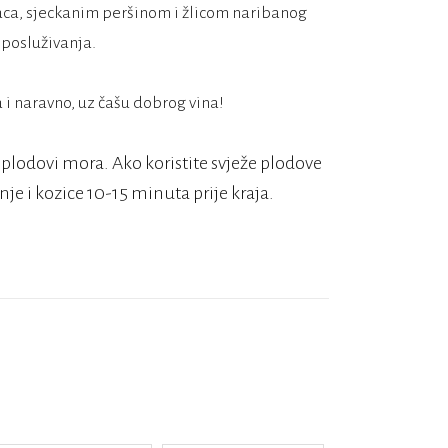
aca, sjeckanim peršinom i žlicom naribanog
 posluživanja.
 i naravno, uz čašu dobrog vina!
plodovi mora. Ako koristite svježe plodove
je i kozice 10-15 minuta prije kraja.