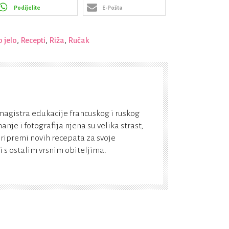
Podijelite
E-Pošta
 jelo
,
Recepti
,
Riža
,
Ručak
 magistra edukacije francuskog i ruskog
hanje i fotografija njena su velika strast,
pripremi novih recepata za svoje
 i s ostalim vrsnim obiteljima.