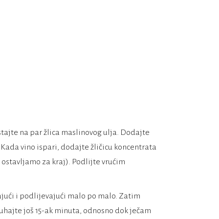
stajte na par žlica maslinovog ulja. Dodajte
 Kada vino ispari, dodajte žličicu koncentrata
e ostavljamo za kraj). Podlijte vrućim
ajući i podlijevajući malo po malo. Zatim
Kuhajte još 15-ak minuta, odnosno dok ječam