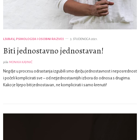
LJUBAV
,
PSIHOLOGIJA I OSOBNI RAZVOJ
3. STUDENOGA 2021.
Biti jednostavno jednostavan!
piše
MONIKA KAJINIĆ
Negdje u procesu odrastanja izgubili smo dječju jednostavnost i neposrednost
i počeli komplicirati sve – od nejjednostavnijih izbora do odnosa s drugima.
Kako je lijepo biti jednostavan, ne komplicirati i samo krenuti!