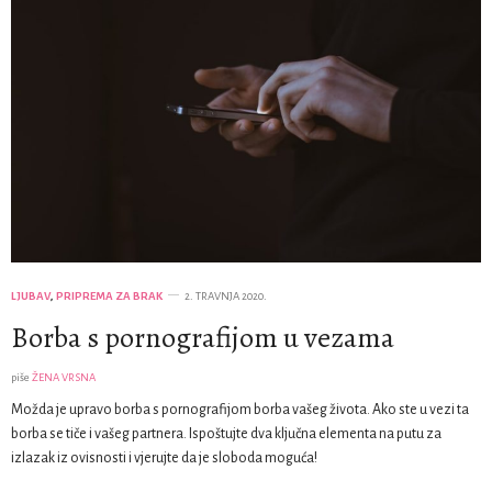
LJUBAV
,
PRIPREMA ZA BRAK
2. TRAVNJA 2020.
Borba s pornografijom u vezama
piše
ŽENA VRSNA
Možda je upravo borba s pornografijom borba vašeg života. Ako ste u vezi ta
borba se tiče i vašeg partnera. Ispoštujte dva ključna elementa na putu za
izlazak iz ovisnosti i vjerujte da je sloboda moguća!