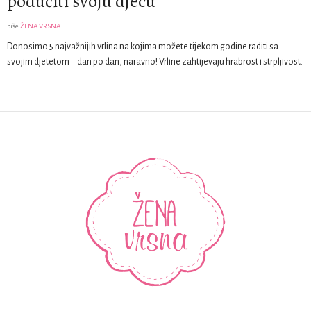
podučiti svoju djecu
piše
ŽENA VRSNA
Donosimo 5 najvažnijih vrlina na kojima možete tijekom godine raditi sa
svojim djetetom – dan po dan, naravno! Vrline zahtijevaju hrabrost i strpljivost.