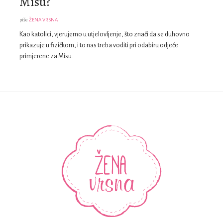
Misu?
piše
ŽENA VRSNA
Kao katolici, vjerujemo u utjelovljenje, što znači da se duhovno
prikazuje u fizičkom, i to nas treba voditi pri odabiru odjeće
primjerene za Misu.