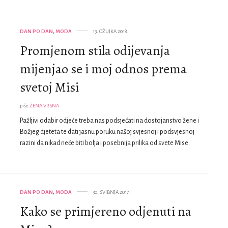
DAN PO DAN
,
MODA
13. OŽUJKA 2018.
Promjenom stila odijevanja
mijenjao se i moj odnos prema
svetoj Misi
piše
ŽENA VRSNA
Pažljivi odabir odjeće treba nas podsjećati na dostojanstvo žene i
Božjeg djeteta te dati jasnu poruku našoj svjesnoj i podsvjesnoj
razini da nikad neće biti bolja i posebnija prilika od svete Mise.
DAN PO DAN
,
MODA
30. SVIBNJA 2017.
Kako se primjereno odjenuti na