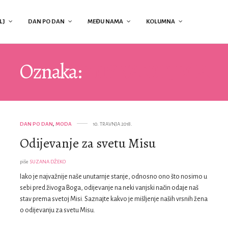
LJ
DAN PO DAN
MEĐU NAMA
KOLUMNA
Oznaka:
MISNA ODJEĆA
DAN PO DAN
,
MODA
10. TRAVNJA 2018.
Odijevanje za svetu Misu
piše
SUZANA DŽEKO
Iako je najvažnije naše unutarnje stanje, odnosno ono što nosimo u
sebi pred živoga Boga, odijevanje na neki vanjski način odaje naš
stav prema svetoj Misi. Saznajte kakvo je mišljenje naših vrsnih žena
o odijevanju za svetu Misu.