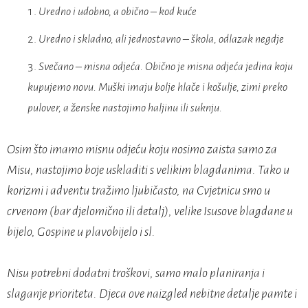
Uredno i udobno, a obično – kod kuće
Uredno i skladno, ali jednostavno – škola, odlazak negdje
Svečano – misna odjeća. Obično je misna odjeća jedina koju
kupujemo novu. Muški imaju bolje hlače i košulje, zimi preko
pulover, a ženske nastojimo haljinu ili suknju.
Osim što imamo misnu odjeću koju nosimo zaista samo za
Misu, nastojimo boje uskladiti s velikim blagdanima. Tako u
korizmi i adventu tražimo ljubičasto, na Cvjetnicu smo u
crvenom (bar djelomično ili detalj), velike Isusove blagdane u
bijelo, Gospine u plavobijelo i sl.
Nisu potrebni dodatni troškovi, samo malo planiranja i
slaganje prioriteta. Djeca ove naizgled nebitne detalje pamte i