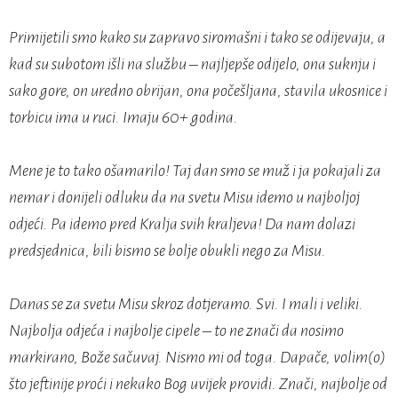
Primijetili smo kako su zapravo siromašni i tako se odijevaju, a
kad su subotom išli na službu – najljepše odijelo, ona suknju i
sako gore, on uredno obrijan, ona počešljana, stavila ukosnice i
torbicu ima u ruci. Imaju 60+ godina.
Mene je to tako ošamarilo! Taj dan smo se muž i ja pokajali za
nemar i donijeli odluku da na svetu Misu idemo u najboljoj
odjeći. Pa idemo pred Kralja svih kraljeva! Da nam dolazi
predsjednica, bili bismo se bolje obukli nego za Misu.
Danas se za svetu Misu skroz dotjeramo. Svi. I mali i veliki.
Najbolja odjeća i najbolje cipele – to ne znači da nosimo
markirano, Bože sačuvaj. Nismo mi od toga. Dapače, volim(o)
što jeftinije proći i nekako Bog uvijek providi. Znači, najbolje od