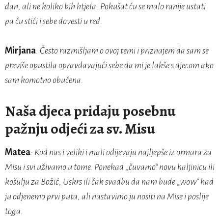
dan, ali ne koliko bih htjela. Pokušat ću se malo ranije ustati
pa ću stići i sebe dovesti u red.
Mirjana
: Često razmišljam o ovoj temi i priznajem da sam se
previše opustila opravdavajući sebe da mi je lakše s djecom ako
sam komotno obučena.
Naša djeca pridaju posebnu
pažnju odjeći za sv. Misu
Matea
: Kod nas i veliki i mali odijevaju najljepše iz ormara za
Misu i svi uživamo u tome. Ponekad „čuvamo“ novu haljinicu ili
košulju za Božić, Uskrs ili čak svadbu da nam bude „wow“ kad
ju odjenemo prvi puta, ali nastavimo ju nositi na Mise i poslije
toga.