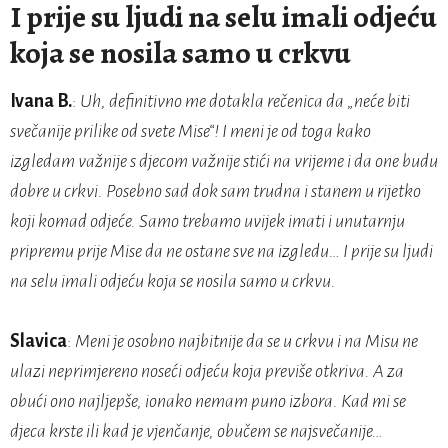
I prije su ljudi na selu imali odjeću
koja se nosila samo u crkvu
Ivana B.
:
Uh, definitivno me dotakla rečenica da „neće biti
svečanije prilike od svete Mise“! I meni je od toga kako
izgledam važnije s djecom važnije stići na vrijeme i da one budu
dobre u crkvi. Posebno sad dok sam trudna i stanem u rijetko
koji komad odjeće. Samo trebamo uvijek imati i unutarnju
pripremu prije Mise da ne ostane sve na izgledu… I prije su ljudi
na selu imali odjeću koja se nosila samo u crkvu.
Slavica
:
Meni je osobno najbitnije da se u crkvu i na Misu ne
ulazi neprimjereno noseći odjeću koja previše otkriva. A za
obući ono najljepše, ionako nemam puno izbora. Kad mi se
djeca krste ili kad je vjenčanje, obučem se najsvečanije…