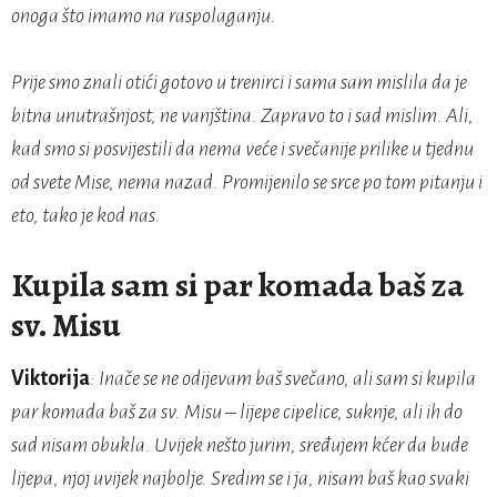
onoga što imamo na raspolaganju.
Prije smo znali otići gotovo u trenirci i sama sam mislila da je
bitna unutrašnjost, ne vanjština. Zapravo to i sad mislim. Ali,
kad smo si posvijestili da nema veće i svečanije prilike u tjednu
od svete Mise, nema nazad. Promijenilo se srce po tom pitanju i
eto, tako je kod nas.
Kupila sam si par komada baš za
sv. Misu
Viktorija
: Inače se ne odijevam baš svečano, ali sam si kupila
par komada baš za sv. Misu – lijepe cipelice, suknje, ali ih do
sad nisam obukla. Uvijek nešto jurim, sređujem kćer da bude
lijepa, njoj uvijek najbolje. Sredim se i ja, nisam baš kao svaki