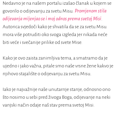
Nedavno je na našem portalu izašao članak u kojem se
govorilo o odijevanju za svetu Misu:
Promjenom stila
odijevanja mijenjao se i moj odnos prema svetoj Misi
.
Autorica svjedoči kako je shvatila da se za svetu Misu
mora više potruditi oko svoga izgleda jer nikada neće
biti veće i svečanije prilike od svete Mise.
Kako je ovo zaista zanimljiva tema, a smatramo da je
ujedno i jako važna, pitale smo naše vrsne žene kakvo je
njihovo stajalište o odijevanju za svetu Misu.
Iako je najvažnije naše unutarnje stanje, odnosno ono
što nosimo u sebi pred živoga Boga, odijevanje na neki
vanjski način odaje naš stav prema svetoj Misi.