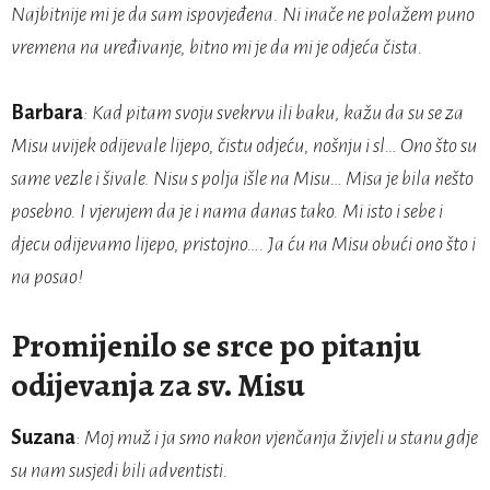
Najbitnije mi je da sam ispovjeđena. Ni inače ne polažem puno
vremena na uređivanje, bitno mi je da mi je odjeća čista.
Barbara
: Kad pitam svoju svekrvu ili baku, kažu da su se za
Misu uvijek odijevale lijepo, čistu odjeću, nošnju i sl… Ono što su
same vezle i šivale. Nisu s polja išle na Misu… Misa je bila nešto
posebno. I vjerujem da je i nama danas tako. Mi isto i sebe i
djecu odijevamo lijepo, pristojno…. Ja ću na Misu obući ono što i
na posao!
Promijenilo se srce po pitanju
odijevanja za sv. Misu
Suzana
:
Moj muž i ja smo nakon vjenčanja živjeli u stanu gdje
su nam susjedi bili adventisti.