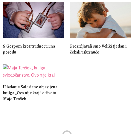
S Gospom kroz trudnoću i na
Proživljavali smo Veliki tjedan i
porodu
čekali uskrsnuće
U izdanju Salesiane objavljena
knjiga „Ovo nije kraj“ o životu
Maje Tenšek