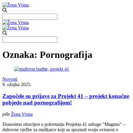
Search
for:
Search
for:
Oznaka:
Pornografija
Novosti
9. ožujka 2025.
Započele su prijave za Projekt 41 – projekt konačne
pobjede nad pornografijom!
piše
Žena Vrsna
Donosimo obavijest o pokretanju Projekta 41 udruge ”Magnus” –
duhovne vježbe za muškarce koji su spoznali svoju ovisnost o