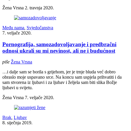
Žena Vrsna
2. travnja 2020.
Među nama
,
Svjedočanstva
7. veljače 2020.
Pornografija, samozadovoljavanje i predbračni
odnosi ukrali su mi nevinost, ali ne i budućnost
piše
Žena Vrsna
…i dalje sam se borila s grijehom, jer je trnje bluda već dobro
obraslo moje uspavano srce. Na koncu sam uspjela prihvatiti i da
sam stvorena iz ljubavi i za ljubav i željela sam biti slika Božje
ljubavi u svijetu.
Žena Vrsna
7. veljače 2020.
Brak
,
Ljubav
8. siječnja 2019.