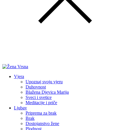
Vjera
Upoznaj svoju vjeru
Duhovnost
Blažena Djevica Marija
Sveci i svetice
Meditacije i priče
Ljubav
Priprema za brak
Brak
Dostojanstvo žene
Plodnost