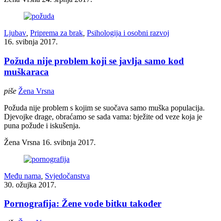
Ljubav
,
Priprema za brak
,
Psihologija i osobni razvoj
16. svibnja 2017.
Požuda nije problem koji se javlja samo kod
muškaraca
piše
Žena Vrsna
Požuda nije problem s kojim se suočava samo muška populacija.
Djevojke drage, obraćamo se sada vama: bježite od veze koja je
puna požude i iskušenja.
Žena Vrsna
16. svibnja 2017.
Među nama
,
Svjedočanstva
30. ožujka 2017.
Pornografija: Žene vode bitku također