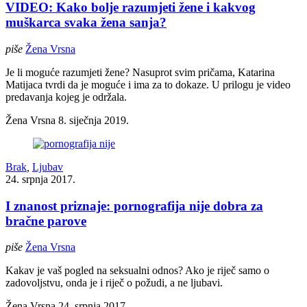
VIDEO: Kako bolje razumjeti žene i kakvog
muškarca svaka žena sanja?
piše
Žena Vrsna
Je li moguće razumjeti žene? Nasuprot svim pričama, Katarina
Matijaca tvrdi da je moguće i ima za to dokaze. U prilogu je video
predavanja kojeg je održala.
Žena Vrsna
8. siječnja 2019.
Brak
,
Ljubav
24. srpnja 2017.
I znanost priznaje: pornografija nije dobra za
bračne parove
piše
Žena Vrsna
Kakav je vaš pogled na seksualni odnos? Ako je riječ samo o
zadovoljstvu, onda je i riječ o požudi, a ne ljubavi.
Žena Vrsna
24. srpnja 2017.