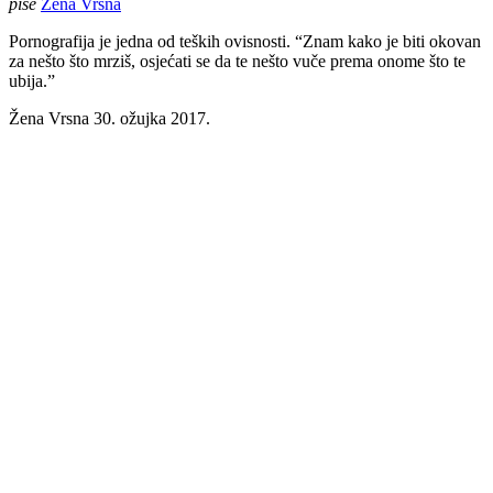
piše
Žena Vrsna
Pornografija je jedna od teških ovisnosti. “Znam kako je biti okovan
za nešto što mrziš, osjećati se da te nešto vuče prema onome što te
ubija.”
Žena Vrsna
30. ožujka 2017.