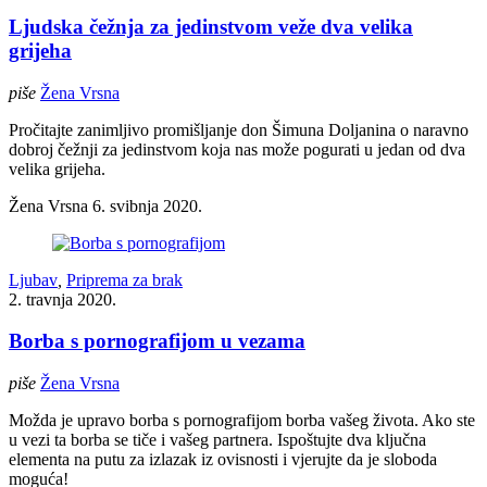
Ljudska čežnja za jedinstvom veže dva velika
grijeha
piše
Žena Vrsna
Pročitajte zanimljivo promišljanje don Šimuna Doljanina o naravno
dobroj čežnji za jedinstvom koja nas može pogurati u jedan od dva
velika grijeha.
Žena Vrsna
6. svibnja 2020.
Ljubav
,
Priprema za brak
2. travnja 2020.
Borba s pornografijom u vezama
piše
Žena Vrsna
Možda je upravo borba s pornografijom borba vašeg života. Ako ste
u vezi ta borba se tiče i vašeg partnera. Ispoštujte dva ključna
elementa na putu za izlazak iz ovisnosti i vjerujte da je sloboda
moguća!