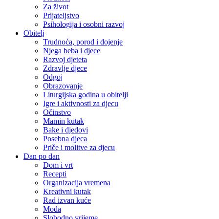
Za život
Prijateljstvo
Psihologija i osobni razvoj
Obitelj
Trudnoća, porod i dojenje
Njega beba i djece
Razvoj djeteta
Zdravlje djece
Odgoj
Obrazovanje
Liturgijska godina u obitelji
Igre i aktivnosti za djecu
Očinstvo
Mamin kutak
Bake i djedovi
Posebna djeca
Priče i molitve za djecu
Dan po dan
Dom i vrt
Recepti
Organizacija vremena
Kreativni kutak
Rad izvan kuće
Moda
Slobodno vrijeme