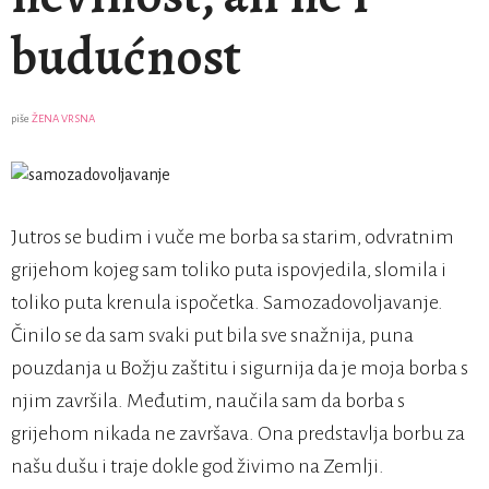
budućnost
piše
ŽENA VRSNA
Jutros se budim i vuče me borba sa starim, odvratnim
grijehom kojeg sam toliko puta ispovjedila, slomila i
toliko puta krenula ispočetka. Samozadovoljavanje.
Činilo se da sam svaki put bila sve snažnija, puna
pouzdanja u Božju zaštitu i sigurnija da je moja borba s
njim završila. Međutim, naučila sam da borba s
grijehom nikada ne završava. Ona predstavlja borbu za
našu dušu i traje dokle god živimo na Zemlji.