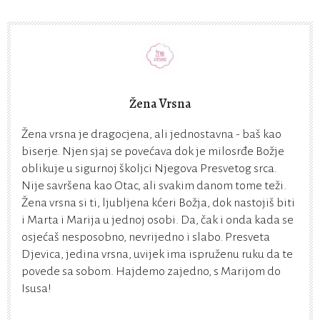
Žena Vrsna
Žena vrsna je dragocjena, ali jednostavna - baš kao
biserje. Njen sjaj se povećava dok je milosrđe Božje
oblikuje u sigurnoj školjci Njegova Presvetog srca.
Nije savršena kao Otac, ali svakim danom tome teži.
Žena vrsna si ti, ljubljena kćeri Božja, dok nastojiš biti
i Marta i Marija u jednoj osobi. Da, čak i onda kada se
osjećaš nesposobno, nevrijedno i slabo. Presveta
Djevica, jedina vrsna, uvijek ima ispruženu ruku da te
povede sa sobom. Hajdemo zajedno, s Marijom do
Isusa!