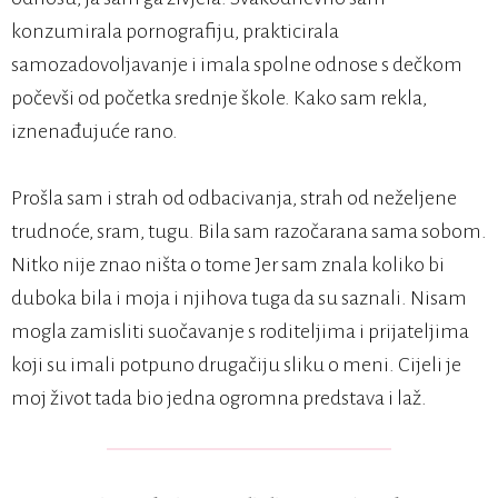
konzumirala pornografiju, prakticirala
samozadovoljavanje i imala spolne odnose s dečkom
počevši od početka srednje škole. Kako sam rekla,
iznenađujuće rano.
Prošla sam i strah od odbacivanja, strah od neželjene
trudnoće, sram, tugu. Bila sam razočarana sama sobom.
Nitko nije znao ništa o tome Jer sam znala koliko bi
duboka bila i moja i njihova tuga da su saznali. Nisam
mogla zamisliti suočavanje s roditeljima i prijateljima
koji su imali potpuno drugačiju sliku o meni. Cijeli je
moj život tada bio jedna ogromna predstava i laž.