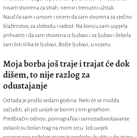
nisam stvorena za strah, nemir i trenutni užitak.
Naučila sam i umom i srcem da sam stvorena za vječno
blaženstvo, za slobodu i radost. Na koncu sam uspjela
prihvatiti i da sam stvorena iz ljubavi i za ljubav i željela
sam biti slika te ljubavi, Božje ljubavi, u svijetu.
Moja borba još traje i trajat će dok
dišem, to nije razlog za
odustajanje
Od tada je prošlo sedam godina. Neki će se možda
začuditi, ali još uvijek se borim s tim grijehom.
Predbračni odnosi, pornografija i samozadovoljavanje
ostavili su bolan trag na mom srcu. Još uvijek