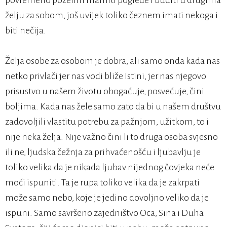
povremeno poželim mamiti poglede i buditi u drugima
želju za sobom, još uvijek toliko čeznem imati nekoga i
biti nečija.
Želja osobe za osobom je dobra, ali samo onda kada nas
netko privlači jer nas vodi bliže Istini, jer nas njegovo
prisustvo u našem životu obogaćuje, posvećuje, čini
boljima. Kada nas žele samo zato da bi u našem društvu
zadovoljili vlastitu potrebu za pažnjom, užitkom, to i
nije neka želja. Nije važno čini li to druga osoba svjesno
ili ne, ljudska čežnja za prihvaćenošću i ljubavlju je
toliko velika da je nikada ljubav nijednog čovjeka neće
moći ispuniti. Ta je rupa toliko velika da je zakrpati
može samo nebo, koje je jedino dovoljno veliko da je
ispuni. Samo savršeno zajedništvo Oca, Sina i Duha