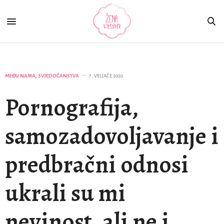
MEĐU NAMA
,
SVJEDOČANSTVA
7. VELJAČE 2020.
Pornografija,
samozadovoljavanje i
predbračni odnosi
ukrali su mi
nevinost, ali ne i