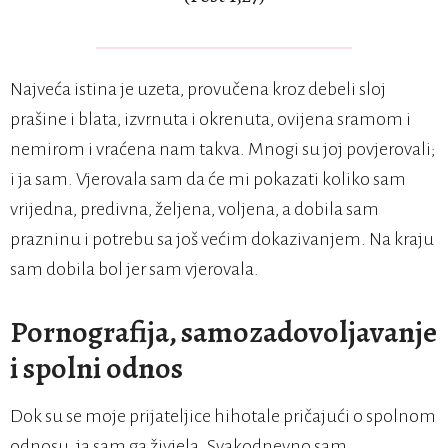
Najveća istina je uzeta, provučena kroz debeli sloj
prašine i blata, izvrnuta i okrenuta, ovijena sramom i
nemirom i vraćena nam takva. Mnogi su joj povjerovali;
i ja sam. Vjerovala sam da će mi pokazati koliko sam
vrijedna, predivna, željena, voljena, a dobila sam
prazninu i potrebu sa još većim dokazivanjem. Na kraju
sam dobila bol jer sam vjerovala.
Pornografija, samozadovoljavanje
i spolni odnos
Dok su se moje prijateljice hihotale pričajući o spolnom
odnosu, ja sam ga živjela. Svakodnevno sam