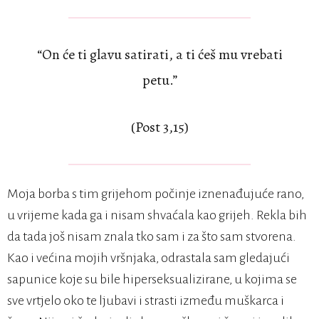
“On će ti glavu satirati, a ti ćeš mu vrebati
petu.”
(Post 3,15)
Moja borba s tim grijehom počinje iznenađujuće rano,
u vrijeme kada ga i nisam shvaćala kao grijeh. Rekla bih
da tada još nisam znala tko sam i za što sam stvorena.
Kao i većina mojih vršnjaka, odrastala sam gledajući
sapunice koje su bile hiperseksualizirane, u kojima se
sve vrtjelo oko te ljubavi i strasti između muškarca i