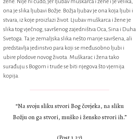
žene. Nije ni čudo, jer ljubav muškarca i žene i je velika,
ona je slika ljubavi Božje. Božja ljubav je ona koja ljubi i
stvara, iz koje proizlazi život. Ljubav muškarca i žene je
slika tog vječnog, savršenog zajedništva Oca, Sina i Duha
Svetoga. Ta je zemaljska slika nešto manje savršena, ali
predstavlja jedinstvo para koji se međusobno ljubi i
ubire plodove novog života. Muškarac i žena tako
surađuju s Bogom i trude se biti njegova što vjernija
kopija.
“Na svoju sliku stvori Bog čovjeka, na sliku
Božju on ga stvori, muško i žensko stvori ih.”
(Post 1,27)