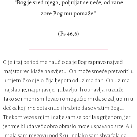
“Bog je sred njega, poljuljat se neće, od rane
zore Bog mu pomaže.”
(Ps 46,6)
Cijeli taj period me naučio da je Bog zapravo najveći
majstor reciklaže na svijetu. On može smeće pretvoriti u
umjetničko djelo, čija ljepota oduzima dah. On uzima
najslabije, najprljavije, ljubavlju ih obnavlja i uzdiže.
Tako se i meni smilovao i omogućio mi da se zaljubim u
dečka koji me potaknuo i hrabrio da se vratim Bogu.
Tijekom veze s njim i dalje sam se borila s grijehom, jer
je trnje bluda već dobro obraslo moje uspavano srce. Ali
imala sam njegovu podršku i polako sam shvaćala da