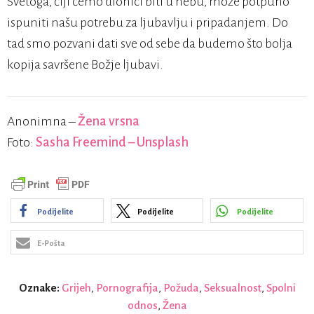
Svetoga, čiji ćemo dionici biti u nebu, može potpuno
ispuniti našu potrebu za ljubavlju i pripadanjem. Do
tad smo pozvani dati sve od sebe da budemo što bolja
kopija savršene Božje ljubavi.
Anonimna –
Žena vrsna
Foto:
Sasha Freemind – Unsplash
Podijelite
Podijelite
Podijelite
E-Pošta
Oznake:
Grijeh
,
Pornografija
,
Požuda
,
Seksualnost
,
Spolni
odnos
,
Žena