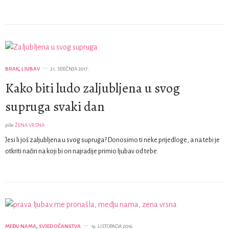
BRAK
,
LJUBAV
21. SIJEČNJA 2017.
Kako biti ludo zaljubljena u svog
supruga svaki dan
piše
ŽENA VRSNA
Jesi li još zaljubljena u svog supruga? Donosimo ti neke prijedloge, a na tebi je
otkriti način na koji bi on najradije primio ljubav od tebe.
MEĐU NAMA
,
SVJEDOČANSTVA
19. LISTOPADA 2016.