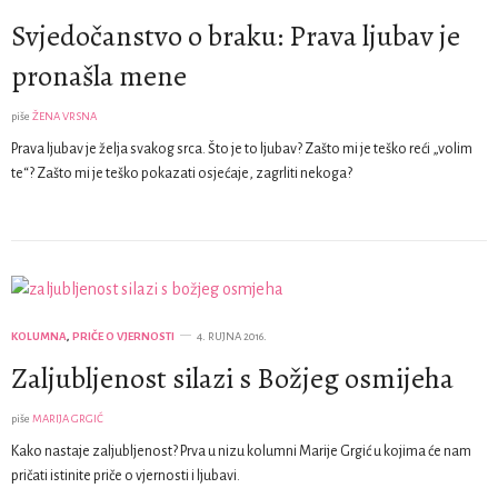
Svjedočanstvo o braku: Prava ljubav je
pronašla mene
piše
ŽENA VRSNA
Prava ljubav je želja svakog srca. Što je to ljubav? Zašto mi je teško reći „volim
te“? Zašto mi je teško pokazati osjećaje, zagrliti nekoga?
KOLUMNA
,
PRIČE O VJERNOSTI
4. RUJNA 2016.
Zaljubljenost silazi s Božjeg osmijeha
piše
MARIJA GRGIĆ
Kako nastaje zaljubljenost? Prva u nizu kolumni Marije Grgić u kojima će nam
pričati istinite priče o vjernosti i ljubavi.