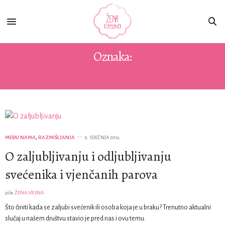
Oznaka:
ZALJUBLJENOST
MEĐU NAMA
,
RAZMIŠLJANJA
6. SIJEČNJA 2019.
O zaljubljivanju i odljubljivanju
svećenika i vjenčanih parova
piše
ŽENA VRSNA
Što činiti kada se zaljubi svećenik ili osoba koja je u braku? Trenutno aktualni
slučaj u našem društvu stavio je pred nas i ovu temu.