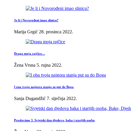
Je li i Novorođeni imao slinicu?
Marija Grgić
28. prosinca 2022.
Draga moja rajčice…
Žena Vrsna
5. rujna 2022.
I ona tvoja najgora stanja su put do Boga
Sanja Dugandžić
7. siječnja 2022.
Proslavimo 3. Svjetski dan djedova, baka i starijih osoba