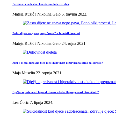
Prednosti i nedostaci korištenja dude varalice
Mateja Ružić i Nikolina Gelo
5. travnja 2022.
Zašto dijete ne spava, nego ‘pava? – fonološki procesi
Mateja Ružić i Nikolina Gelo
24. rujna 2021.
Jesu li djeca duhovna bića ili je duhovnost rezervirana samo za odrasle?
Maja Muselin
22. srpnja 2021.
Dječja agresivnost i hiperaktivnost – kako ih prepoznati i što učiniti?
Lea Čorić
7. lipnja 2024.