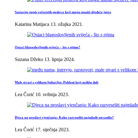
Sastavite popis večernjih poslova koji mogu spasiti sljedeće jutro
Katarina Matijaca
13. ožujka 2021.
Ostaci blagoslovljenih svijeća – što s njima?
Suzana Džeko
13. lipnja 2024.
Male stvari s velikom ljubavlju: Pokloni koji uzdižu duh
Lea Čorić
10. svibnja 2023.
Djeca na proslavi vjenčanja: Kako razveseliti najmlađe uzvanike?
Lea Čorić
17. siječnja 2023.