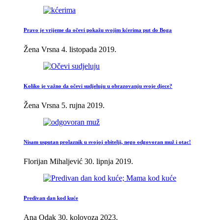
Pravo je vrijeme da očevi pokažu svojim kćerima put do Boga
Žena Vrsna
4. listopada 2019.
Koliko je važno da očevi sudjeluju u obrazovanju svoje djece?
Žena Vrsna
5. rujna 2019.
Nisam usputan prolaznik u svojoj obitelji, nego odgovoran muž i otac!
Florijan Mihaljević
30. lipnja 2019.
Predivan dan kod kuće
Ana Odak
30. kolovoza 2023.