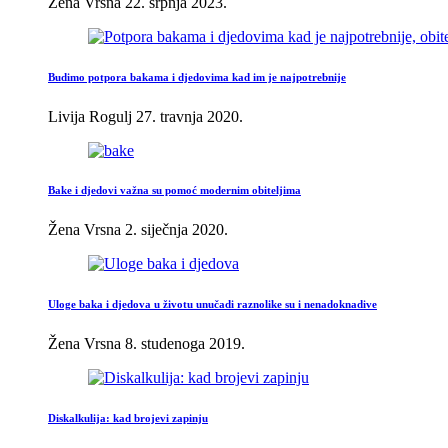
Žena Vrsna
22. srpnja 2023.
Budimo potpora bakama i djedovima kad im je najpotrebnije
Livija Rogulj
27. travnja 2020.
Bake i djedovi važna su pomoć modernim obiteljima
Žena Vrsna
2. siječnja 2020.
Uloge baka i djedova u životu unučadi raznolike su i nenadoknadive
Žena Vrsna
8. studenoga 2019.
Diskalkulija: kad brojevi zapinju