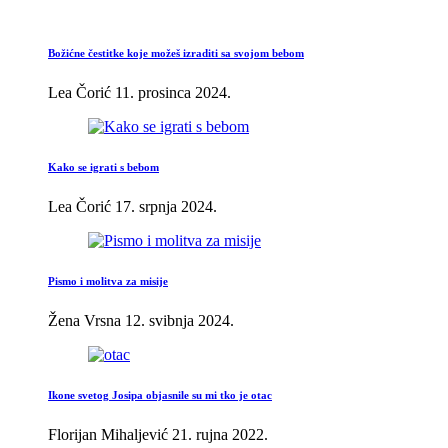
Božićne čestitke koje možeš izraditi sa svojom bebom
Lea Čorić
11. prosinca 2024.
Kako se igrati s bebom
Lea Čorić
17. srpnja 2024.
Pismo i molitva za misije
Žena Vrsna
12. svibnja 2024.
Ikone svetog Josipa objasnile su mi tko je otac
Florijan Mihaljević
21. rujna 2022.