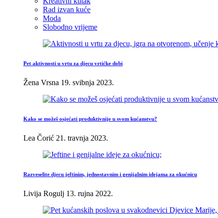
Kreativni kutak
Rad izvan kuće
Moda
Slobodno vrijeme
Pet aktivnosti u vrtu za djecu vrtićke dobi
Žena Vrsna
19. svibnja 2023.
Kako se možeš osjećati produktivnije u svom kućanstvu?
Lea Čorić
21. travnja 2023.
Razveselite djecu jeftinim, jednostavnim i genijalnim idejama za okućnicu
Livija Rogulj
13. rujna 2022.