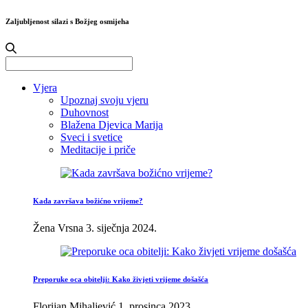
Zaljubljenost silazi s Božjeg osmijeha
Search
for:
Vjera
Upoznaj svoju vjeru
Duhovnost
Blažena Djevica Marija
Sveci i svetice
Meditacije i priče
Kada završava božićno vrijeme?
Žena Vrsna
3. siječnja 2024.
Preporuke oca obitelji: Kako živjeti vrijeme došašća
Florijan Mihaljević
1. prosinca 2023.