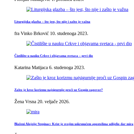
Liturgijska glazba – što jest, što nije i zašto je važna
fra Vinko Brković
10. studenoga 2023.
Čistilište u nauku Crkve i objavama svetaca – prvi dio
Katarina Matijaca
6. studenoga 2023.
Zašto je kroz korizmu najsigurnije proći uz Gospin zagovor?
Žena Vrsna
20. veljače 2026.
Blaženi Alojzije Stepinac: Krist je svojim uskrsnućem apostolima udijelio dar mira