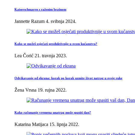
Kaiserschmarrn s raženim brašnom
Jannette Razum
4. svibnja 2024.
Kako se možeš osjećati produktivnije u svom kućanstvu?
Lea Čorić
21. travnja 2023.
Odvikavanje od ekrana: korak po korak uzmite život natrag u svoje ruke
Žena Vrsna
19. rujna 2022.
Kako računanje vremena unatrag može spasiti dan?
Katarina Matijaca
15. lipnja 2022.