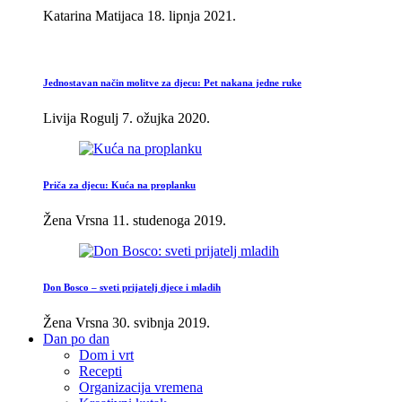
Katarina Matijaca
18. lipnja 2021.
Jednostavan način molitve za djecu: Pet nakana jedne ruke
Livija Rogulj
7. ožujka 2020.
Priča za djecu: Kuća na proplanku
Žena Vrsna
11. studenoga 2019.
Don Bosco – sveti prijatelj djece i mladih
Žena Vrsna
30. svibnja 2019.
Dan po dan
Dom i vrt
Recepti
Organizacija vremena