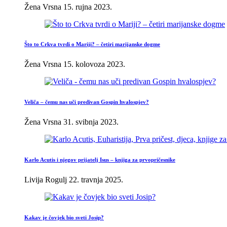
Žena Vrsna
15. rujna 2023.
Što to Crkva tvrdi o Mariji? – četiri marijanske dogme
Žena Vrsna
15. kolovoza 2023.
Veliča – čemu nas uči predivan Gospin hvalospjev?
Žena Vrsna
31. svibnja 2023.
Karlo Acutis i njegov prijatelj Isus – knjiga za prvopričesnike
Livija Rogulj
22. travnja 2025.
Kakav je čovjek bio sveti Josip?