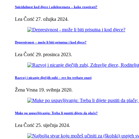
Suicidalnost kod djece i adolescenata – kako reagirati?
Lea Čorić
27. ožujka 2024.
Depresivnost – može li biti prisutna i kod djece?
Lea Čorić
29. prosinca 2023.
Razvoj i nicanje dječjih zubi – sve što trebate znati
Žena Vrsna
19. svibnja 2020.
Muke po uspavljivanju: Treba li pustiti dijete da plače?
Lea Čorić
25. siječnja 2024.