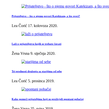
Prijateljstvo – što o njemu govori Katekizam, a što sveci?
Lea Čorić
17. kolovoza 2020.
Laži o prijateljstvu kojih se trebate čuvati
Žena Vrsna
9. siječnja 2020.
Tri prednosti druženja sa starijima od sebe
Lea Čorić
5. prosinca 2019.
Kako pomoći prijateljima koji su proživjeli spontani pobačaj
Žena Vrsna
25. rujna 2019.