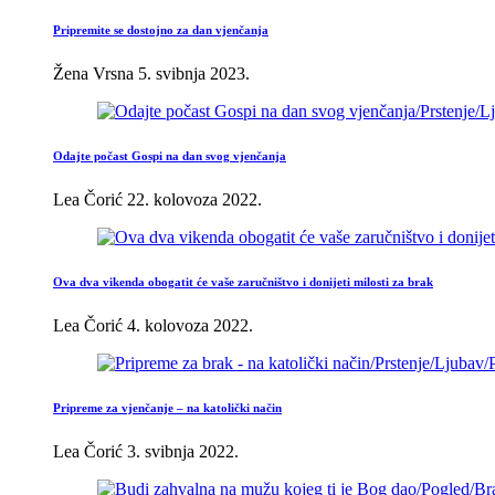
Pripremite se dostojno za dan vjenčanja
Žena Vrsna
5. svibnja 2023.
Odajte počast Gospi na dan svog vjenčanja
Lea Čorić
22. kolovoza 2022.
Ova dva vikenda obogatit će vaše zaručništvo i donijeti milosti za brak
Lea Čorić
4. kolovoza 2022.
Pripreme za vjenčanje – na katolički način
Lea Čorić
3. svibnja 2022.