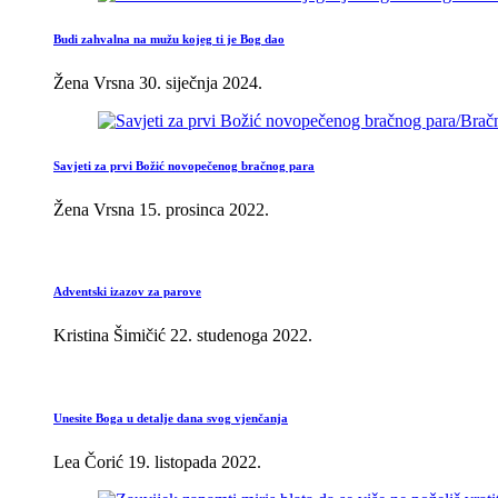
Budi zahvalna na mužu kojeg ti je Bog dao
Žena Vrsna
30. siječnja 2024.
Savjeti za prvi Božić novopečenog bračnog para
Žena Vrsna
15. prosinca 2022.
Adventski izazov za parove
Kristina Šimičić
22. studenoga 2022.
Unesite Boga u detalje dana svog vjenčanja
Lea Čorić
19. listopada 2022.