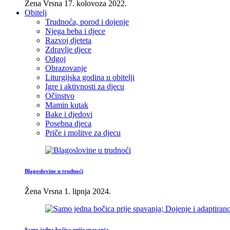
Žena Vrsna
17. kolovoza 2022.
Obitelj
Trudnoća, porod i dojenje
Njega beba i djece
Razvoj djeteta
Zdravlje djece
Odgoj
Obrazovanje
Liturgijska godina u obitelji
Igre i aktivnosti za djecu
Očinstvo
Mamin kutak
Bake i djedovi
Posebna djeca
Priče i molitve za djecu
Blagoslovine u trudnoći
Žena Vrsna
1. lipnja 2024.
Samo jedna bočica prije spavanja