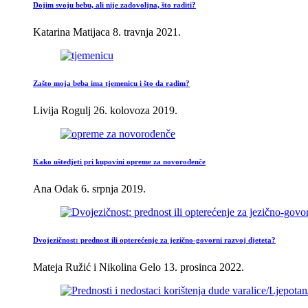
Dojim svoju bebu, ali nije zadovoljna, što raditi?
Katarina Matijaca
8. travnja 2021.
Zašto moja beba ima tjemenicu i što da radim?
Livija Rogulj
26. kolovoza 2019.
Kako uštedjeti pri kupovini opreme za novorođenče
Ana Odak
6. srpnja 2019.
Dvojezičnost: prednost ili opterećenje za jezično-govorni razvoj djeteta?
Mateja Ružić i Nikolina Gelo
13. prosinca 2022.