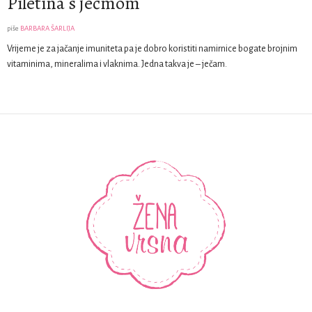
Piletina s ječmom
piše
BARBARA ŠARLIJA
Vrijeme je za jačanje imuniteta pa je dobro koristiti namirnice bogate brojnim
vitaminima, mineralima i vlaknima. Jedna takva je – ječam.