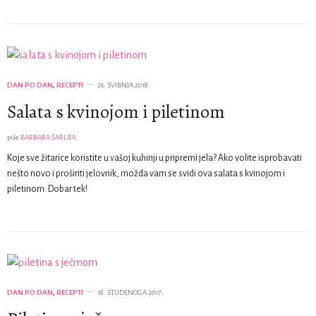
DAN PO DAN
,
RECEPTI
26. SVIBNJA 2018.
Salata s kvinojom i piletinom
piše
BARBARA ŠARLIJA
Koje sve žitarice koristite u vašoj kuhinji u pripremi jela? Ako volite isprobavati
nešto novo i proširiti jelovnik, možda vam se svidi ova salata s kvinojom i
piletinom. Dobar tek!
DAN PO DAN
,
RECEPTI
18. STUDENOGA 2017.