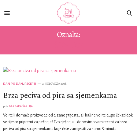
Oznaka:
ŽITARICE
DAN PO DAN
,
RECEPTI
2. KOLOVOZA 2018.
Brza peciva od pira sa sjemenkama
piše
BARBARA ŠARLIJA
Volite li domaće proizvode od dizanog tijesta, ali baš ne volite dugo čekati dok
se tijesto pripremi za pečenje? Evo rješenja – donosimo vam recept za brza
peciva od pira sa sjemenkama koje ćete zamijesiti za samo 5 minuta.