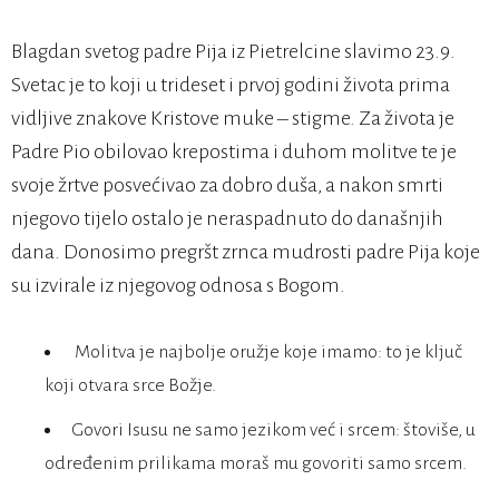
Blagdan svetog padre Pija iz Pietrelcine slavimo 23.9.
Svetac je to koji u trideset i prvoj godini života prima
vidljive znakove Kristove muke – stigme. Za života je
Padre Pio obilovao krepostima i duhom molitve te je
svoje žrtve posvećivao za dobro duša, a nakon smrti
njegovo tijelo ostalo je neraspadnuto do današnjih
dana. Donosimo pregršt zrnca mudrosti padre Pija koje
su izvirale iz njegovog odnosa s Bogom.
Molitva je najbolje oružje koje imamo: to je ključ
koji otvara srce Božje.
Govori Isusu ne samo jezikom već i srcem: štoviše, u
određenim prilikama moraš mu govoriti samo srcem.