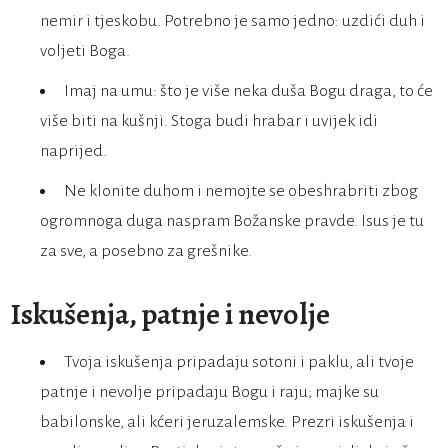
nemir i tjeskobu. Potrebno je samo jedno: uzdići duh i
voljeti Boga.
Imaj na umu: što je više neka duša Bogu draga, to će
više biti na kušnji. Stoga budi hrabar i uvijek idi
naprijed.
Ne klonite duhom i nemojte se obeshrabriti zbog
ogromnoga duga naspram Božanske pravde. Isus je tu
za sve, a posebno za grešnike.
Iskušenja, patnje i nevolje
Tvoja iskušenja pripadaju sotoni i paklu, ali tvoje
patnje i nevolje pripadaju Bogu i raju; majke su
babilonske, ali kćeri jeruzalemske. Prezri iskušenja i