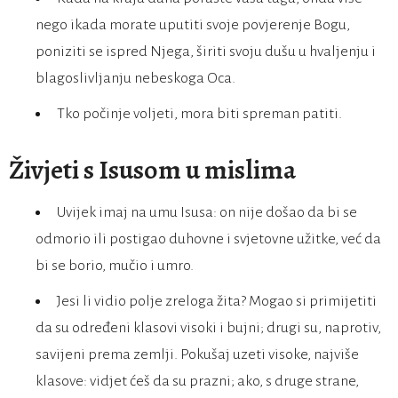
nego ikada morate uputiti svoje povjerenje Bogu,
poniziti se ispred Njega, širiti svoju dušu u hvaljenju i
blagoslivljanju nebeskoga Oca.
Tko počinje voljeti, mora biti spreman patiti.
Živjeti s Isusom u mislima
Uvijek imaj na umu Isusa: on nije došao da bi se
odmorio ili postigao duhovne i svjetovne užitke, već da
bi se borio, mučio i umro.
Jesi li vidio polje zreloga žita? Mogao si primijetiti
da su određeni klasovi visoki i bujni; drugi su, naprotiv,
savijeni prema zemlji. Pokušaj uzeti visoke, najviše
klasove: vidjet ćeš da su prazni; ako, s druge strane,