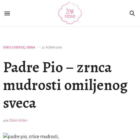
SVECI I SVETICE
,
VJERA
23. RUJNA 2016.
Padre Pio – zrnca
mudrosti omiljenog
sveca
piše
ŽENA VRSNA