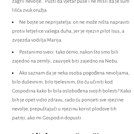
zagrli nevolje… Pusti da vjetar puše i ne misli da je šum
lišća zvuk oružja.
Ne bojte se neprijatelja: on ne može ništa napraviti
protiv letjelice vašega duha, jer je njezin pilot Isus, a
zvijezda vodilja Marija.
Postanimo sveci: tako ćemo, nakon što smo bili
zajedno na zemlji, zauvijek biti zajedno na Nebu.
Ako saznam da je neka osoba pogođena nevoljama,
bilo duševnim, bilo tjelesnim, što ću učiniti kod
Gospodina kako bi bila oslobođena svojih bolesti? Kako
bih je opet vidio zdravu, rado ću ponijeti sve njezine
nevolje, prepuštajući u njezinu korist plodove tih
patnji, ako mi Gospodin dopusti.