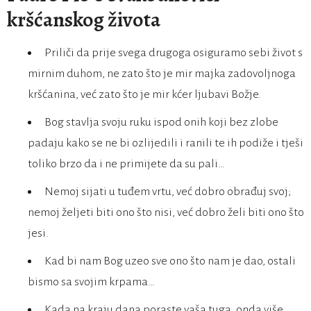
kršćanskog života
Priliči da prije svega drugoga osiguramo sebi život s
mirnim duhom, ne zato što je mir majka zadovoljnoga
kršćanina, već zato što je mir kćer ljubavi Božje.
Bog stavlja svoju ruku ispod onih koji bez zlobe
padaju kako se ne bi ozlijedili i ranili te ih podiže i tješi
toliko brzo da i ne primijete da su pali…
Nemoj sijati u tuđem vrtu, već dobro obrađuj svoj;
nemoj željeti biti ono što nisi, već dobro želi biti ono što
jesi.
Kad bi nam Bog uzeo sve ono što nam je dao, ostali
bismo sa svojim krpama…
Kada na kraju dana poraste vaša tuga, onda više