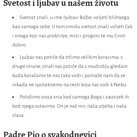
Svetost i ljubav u našem životu
Svetost znači, u ime ljubavi Božje, voljeti bližnjega
kao samoga sebe. U tom smislu svetost znači voljeti čak
i onoga koji nas proklinje, mrzi i progoni te mu činiti
dobro.
Ljubav nas potiče da trčimo velikim koracima; s
druge strane, strah nas potiče da s mudrošću gledam
kuda koračamo te nas tako vodi i pomaže nam da se
nikada ne spotaknemo na cesti koja nas vodi k Nebu.
Položimo svoja srca kod samoga Boga i zauvijek ih
kod njega ostavimo. On je naš mir, naša utjeha i naša
slava.
Padre Pio o svakodnevici