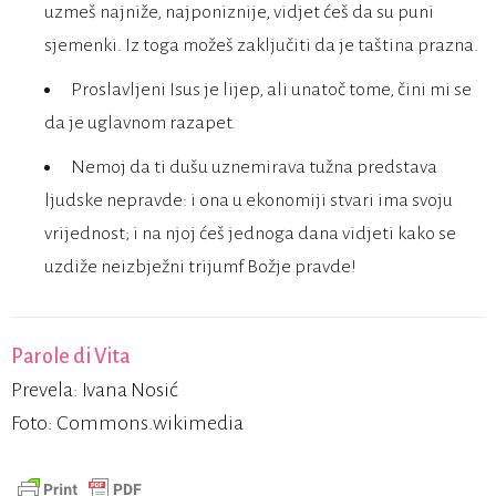
uzmeš najniže, najponiznije, vidjet ćeš da su puni
sjemenki. Iz toga možeš zaključiti da je taština prazna.
Proslavljeni Isus je lijep, ali unatoč tome, čini mi se
da je uglavnom razapet.
Nemoj da ti dušu uznemirava tužna predstava
ljudske nepravde: i ona u ekonomiji stvari ima svoju
vrijednost; i na njoj ćeš jednoga dana vidjeti kako se
uzdiže neizbježni trijumf Božje pravde!
Parole di Vita
Prevela: Ivana Nosić
Foto: Commons.wikimedia