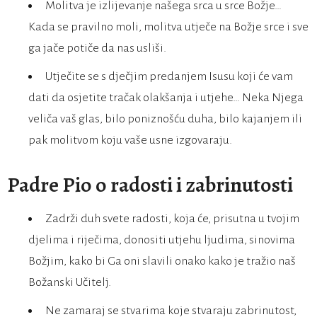
Molitva je izlijevanje našega srca u srce Božje…
Kada se pravilno moli, molitva utječe na Božje srce i sve
ga jače potiče da nas usliši.
Utječite se s dječjim predanjem Isusu koji će vam
dati da osjetite tračak olakšanja i utjehe… Neka Njega
veliča vaš glas, bilo poniznošću duha, bilo kajanjem ili
pak molitvom koju vaše usne izgovaraju.
Padre Pio o radosti i zabrinutosti
Zadrži duh svete radosti, koja će, prisutna u tvojim
djelima i riječima, donositi utjehu ljudima, sinovima
Božjim, kako bi Ga oni slavili onako kako je tražio naš
Božanski Učitelj.
Ne zamaraj se stvarima koje stvaraju zabrinutost,