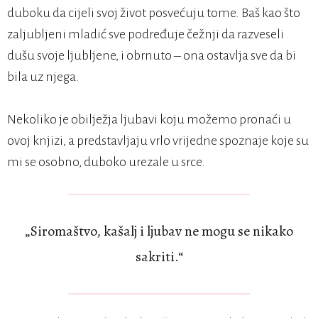
duboku da cijeli svoj život posvećuju tome. Baš kao što
zaljubljeni mladić sve podređuje čežnji da razveseli
dušu svoje ljubljene, i obrnuto – ona ostavlja sve da bi
bila uz njega.
Nekoliko je obilježja ljubavi koju možemo pronaći u
ovoj knjizi, a predstavljaju vrlo vrijedne spoznaje koje su
mi se osobno, duboko urezale u srce.
„Siromaštvo, kašalj i ljubav ne mogu se nikako
sakriti.“