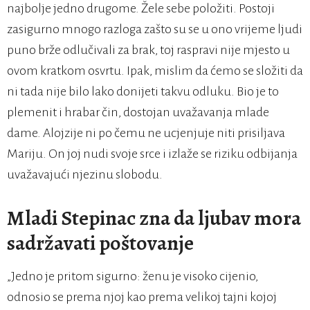
najbolje jedno drugome. Žele sebe položiti. Postoji
zasigurno mnogo razloga zašto su se u ono vrijeme ljudi
puno brže odlučivali za brak, toj raspravi nije mjesto u
ovom kratkom osvrtu. Ipak, mislim da ćemo se složiti da
ni tada nije bilo lako donijeti takvu odluku. Bio je to
plemenit i hrabar čin, dostojan uvažavanja mlade
dame. Alojzije ni po čemu ne ucjenjuje niti prisiljava
Mariju. On joj nudi svoje srce i izlaže se riziku odbijanja
uvažavajući njezinu slobodu.
Mladi Stepinac zna da ljubav mora
sadržavati poštovanje
„Jedno je pritom sigurno: ženu je visoko cijenio,
odnosio se prema njoj kao prema velikoj tajni kojoj