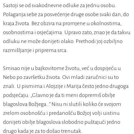
Sastoji se od svakodnevne odluke za jednu osobu.
Polaganja sebe za posvećenje druge osobe svaki dan, do
kraja života. Bez obzira na promjene u okolnostima,
osobnostima i osjećajima. Upravo zato, znao je da takvu
odluku ne može donijeti olako. Prethodi joj ozbiljno
razmišljanje i priprema srca.
Smisao nije u bajkovitome životu, već u dospijeću u
Nebo po završetku života. Ovi mladi zaručnici su to
znali. U pismima i Alojzije i Marija često jedno drugoga
podsjećaju: „Glavno je da ti meni dopremiš obilje
blagoslova Božjega…“ Nisu ni slutili koliko će svojom
zrelom osobnošću i predanošću Božjoj volji uistinu
donijeti obilje blagoslova slobodno puštajući jedno
drugo kada je za to došao trenutak.