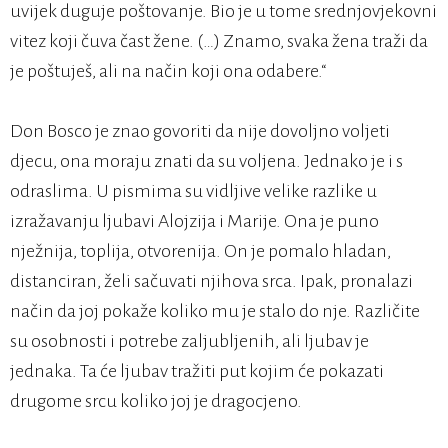
uvijek duguje poštovanje. Bio je u tome srednjovjekovni
vitez koji čuva čast žene. (…) Znamo, svaka žena traži da
je poštuješ, ali na način koji ona odabere.“
Don Bosco je znao govoriti da nije dovoljno voljeti
djecu, ona moraju znati da su voljena. Jednako je i s
odraslima. U pismima su vidljive velike razlike u
izražavanju ljubavi Alojzija i Marije. Ona je puno
nježnija, toplija, otvorenija. On je pomalo hladan,
distanciran, želi sačuvati njihova srca. Ipak, pronalazi
način da joj pokaže koliko mu je stalo do nje. Različite
su osobnosti i potrebe zaljubljenih, ali ljubav je
jednaka. Ta će ljubav tražiti put kojim će pokazati
drugome srcu koliko joj je dragocjeno.