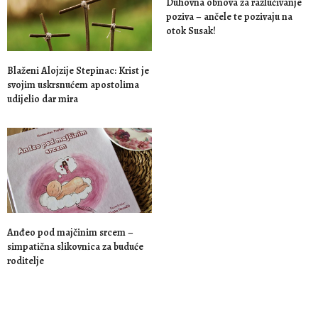
Duhovna obnova za razlučivanje
poziva – ančele te pozivaju na
otok Susak!
Blaženi Alojzije Stepinac: Krist je
svojim uskrsnućem apostolima
udijelio dar mira
Anđeo pod majčinim srcem –
simpatična slikovnica za buduće
roditelje