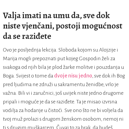
Valja imati na umu da, sve dok
niste vjenčani, postoji mogućnost
da se raziđete
Ovo je posljednja lekcija. Sloboda kojom su Alojzije i
Marija mogli prepoznati put kojeg Gospodin želi za
svakoga od njih bila je plod žarke molitve i pouzdanja u
Boga. Svijest o tome da
dvoje nisu jedno
, sve dok ih Bog
pred ljudima ne združi u sakramentu ženidbe, vrlo je
važna. Bili vi i zaručnici, još uvijek niste jedno drugome
pripali i moguće je da se raziđete. Ta je misao izvrsna
vodilja za hodanje u čistoći. Sve ono što ne bi voljela da
tvoj muž prolazi s drugom ženskom osobom, nemoj ni
ti s drugim muškarcem. Čuvaj to za brak, da budeš