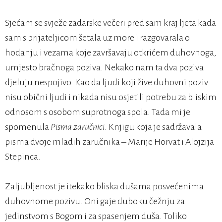
Sjećam se svježe zadarske večeri pred sam kraj ljeta kada
sam s prijateljicom šetala uz more i razgovarala o
hodanju i vezama koje završavaju otkrićem duhovnoga,
umjesto bračnoga poziva. Nekako nam ta dva poziva
djeluju nespojivo. Kao da ljudi koji žive duhovni poziv
nisu obični ljudi i nikada nisu osjetili potrebu za bliskim
odnosom s osobom suprotnoga spola. Tada mi je
spomenula
Pisma zaručnici
. Knjigu koja je sadržavala
pisma dvoje mladih zaručnika – Marije Horvat i Alojzija
Stepinca.
Zaljubljenost je itekako bliska dušama posvećenima
duhovnome pozivu. Oni gaje duboku čežnju za
jedinstvom s Bogom i za spasenjem duša. Toliko