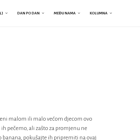
LJ
DAN PO DAN
MEĐU NAMA
KOLUMNA
uženi malom ili malo većom djecom ovo
do ih pečemo, ali zašto za promjenu ne
 banana, pokušajte ih pripremiti na ovaj