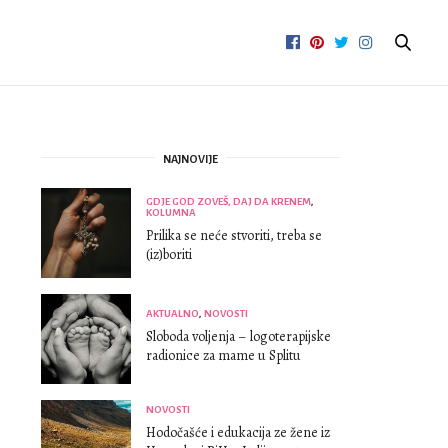
NAJNOVIJE
GDJE GOD ZOVEŠ, DAJ DA KRENEM
,
KOLUMNA
Prilika se neće stvoriti, treba se
(iz)boriti
AKTUALNO
,
NOVOSTI
Sloboda voljenja – logoterapijske
radionice za mame u Splitu
NOVOSTI
Hodočašće i edukacija ze žene iz