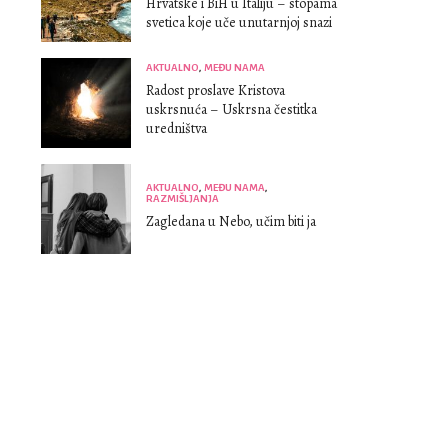
Hrvatske i BiH u Italiju – stopama
svetica koje uče unutarnjoj snazi
AKTUALNO
,
MEĐU NAMA
Radost proslave Kristova
uskrsnuća – Uskrsna čestitka
uredništva
AKTUALNO
,
MEĐU NAMA
,
RAZMIŠLJANJA
Zagledana u Nebo, učim biti ja