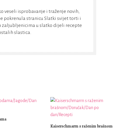
o veseli isprobavanje i traženje novih,
e pokrenula stranicu Slatki svijet torti i
m zaljubljenicima u slatko dijeli recepte
ostalih slastica.
dama
Kaiserschmarrn s raženim brašnom