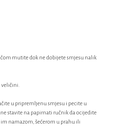
njačom mutite dok ne dobijete smjesu nalik
 veličini.
čite u pripremljenu smjesu i pecite u
 stavite na papirnati ručnik da ocijedite
nim namazom, šećerom u prahu ili