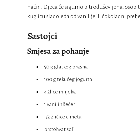
način. Djeca će sigurno biti oduševljena, osob
kuglicu sladoleda od vanilije ili čokoladni prelj
Sastojci
Smjesa za pohanje
50 g glatkog brašna
100 g tekućeg jogurta
4 žlice mlijeka
1 vanilin šećer
1/2 žličice cimeta
prstohvat soli