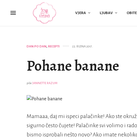
VJERA
LJUBAV
OBITE
DAN PO DAN
,
RECEPTI
23. RUJNA 2017.
Pohane banane
piše
JANNETTE RAZUM
Mamaaa, daj mi ispeci palačinke! Ako ste okr
sigurno često čujete! Palačinke svi volimo i ra
bismo isprobali nešto novo? Ako imate nekoliko