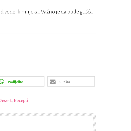
d vode ili mlijeka. Važno je da bude gušća
Podijelite
E-Pošta
Desert
,
Recepti