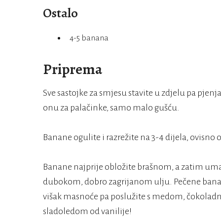
Ostalo
4-5 banana
Priprema
Sve sastojke za smjesu stavite u zdjelu pa pje
onu za palačinke, samo malo gušću.
Banane ogulite i razrežite na 3-4 dijela, ovisno o
Banane najprije obložite brašnom, a zatim uma
dubokom, dobro zagrijanom ulju. Pečene banane
višak masnoće pa poslužite s medom, čokolad
sladoledom od vanilije!