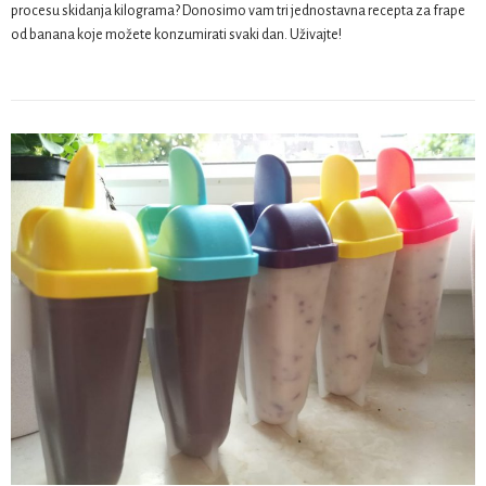
procesu skidanja kilograma? Donosimo vam tri jednostavna recepta za frape
od banana koje možete konzumirati svaki dan. Uživajte!