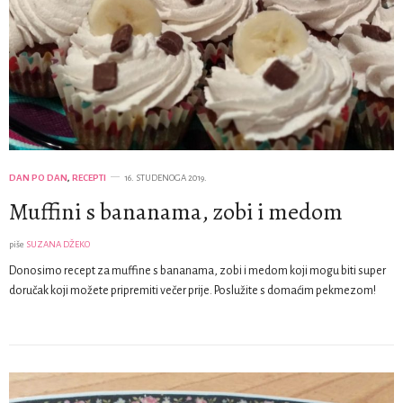
DAN PO DAN
,
RECEPTI
16. STUDENOGA 2019.
Muffini s bananama, zobi i medom
piše
SUZANA DŽEKO
Donosimo recept za muffine s bananama, zobi i medom koji mogu biti super
doručak koji možete pripremiti večer prije. Poslužite s domaćim pekmezom!