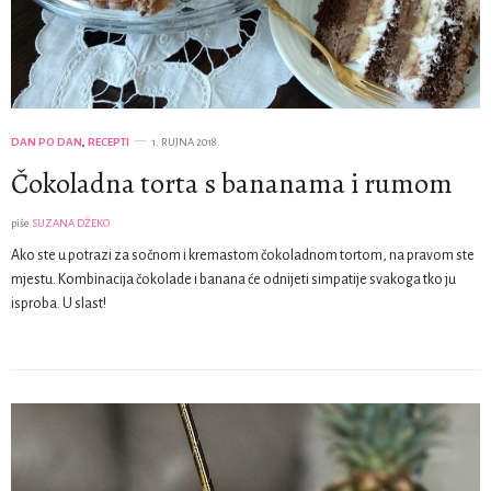
DAN PO DAN
,
RECEPTI
1. RUJNA 2018.
Čokoladna torta s bananama i rumom
piše
SUZANA DŽEKO
Ako ste u potrazi za sočnom i kremastom čokoladnom tortom, na pravom ste
mjestu. Kombinacija čokolade i banana će odnijeti simpatije svakoga tko ju
isproba. U slast!