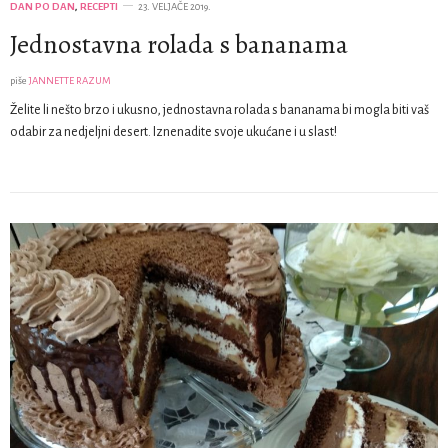
DAN PO DAN
,
RECEPTI
23. VELJAČE 2019.
Jednostavna rolada s bananama
piše
JANNETTE RAZUM
Želite li nešto brzo i ukusno, jednostavna rolada s bananama bi mogla biti vaš
odabir za nedjeljni desert. Iznenadite svoje ukućane i u slast!