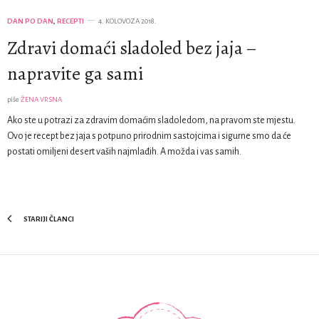
DAN PO DAN
,
RECEPTI
4. KOLOVOZA 2018.
Zdravi domaći sladoled bez jaja –
napravite ga sami
piše
ŽENA VRSNA
Ako ste u potrazi za zdravim domaćim sladoledom, na pravom ste mjestu.
Ovo je recept bez jaja s potpuno prirodnim sastojcima i sigurne smo da će
postati omiljeni desert vaših najmlađih. A možda i vas samih.
STARIJI ČLANCI