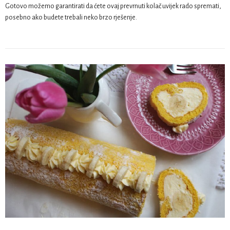
Gotovo možemo garantirati da ćete ovaj prevrnuti kolač uvijek rado spremati,
posebno ako budete trebali neko brzo rješenje.