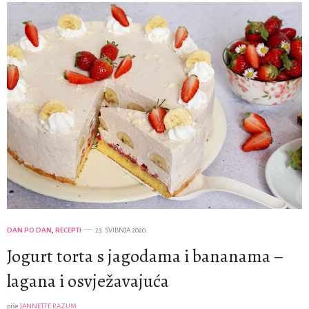
DAN PO DAN
,
RECEPTI
23. SVIBNJA 2020.
Jogurt torta s jagodama i bananama –
lagana i osvježavajuća
piše
JANNETTE RAZUM