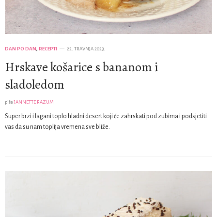
DAN PO DAN
,
RECEPTI
22. TRAVNJA 2023.
Hrskave košarice s bananom i
sladoledom
piše
JANNETTE RAZUM
Super brzi i lagani toplo hladni desert koji će zahrskati pod zubima i podsjetiti
vas da su nam toplija vremena sve bliže.