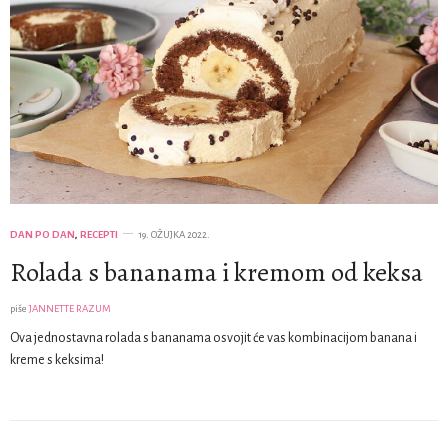
DAN PO DAN
,
RECEPTI
19. OŽUJKA 2022.
Rolada s bananama i kremom od keksa
piše
JANNETTE RAZUM
Ova jednostavna rolada s bananama osvojit će vas kombinacijom banana i
kreme s keksima!