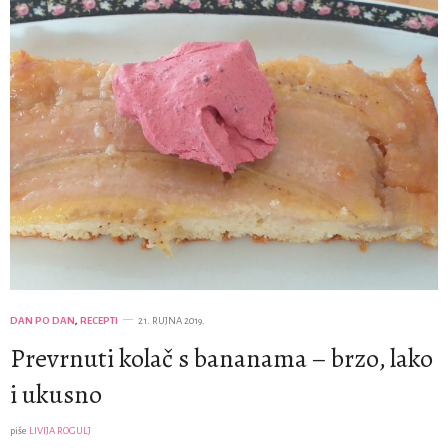
DAN PO DAN
,
RECEPTI
21. RUJNA 2019.
Prevrnuti kolač s bananama – brzo, lako
i ukusno
piše
LIVIJA ROGULJ