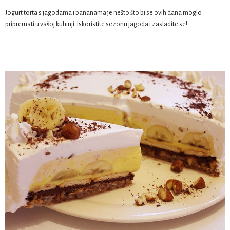
Jogurt torta s jagodama i bananama je nešto što bi se ovih dana moglo
pripremati u vašoj kuhinji. Iskoristite sezonu jagoda i zasladite se!