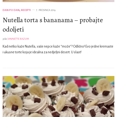
DAN PO DAN
,
RECEPTI
7. PROSINCA 2019.
Nutella torta s bananama – probajte
odoljeti
piše
JANNETTE RAZUM
Kad netko kaže Nutella, vaše nepce kaže “može”? Odlično! Evo jedne kremaste
i ukusne torte koja je idealna za nedjeljni desert. U slast!