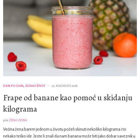
DAN PO DAN
,
ZDRAV ŽIVOT
25. KOLOVOZA 2018.
Frape od banane kao pomoć u skidanju
kilograma
piše
ŽENA VRSNA
Većina žena barem jednom u životu poželi skinuti nekoliko kilograma i to
nekako teško ide. Jeste li znali da nam banana može biti jako dobar saveznik u