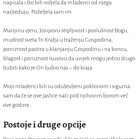
napisala i što bih voljela da mladenci od njega
nasljeduju. Poželjela sam im:
Marijinu vjeru, Josipovu strpljivost i poslušnost Bogu,
mudrost sveta Tri Kralja u traženju Gospodina,
poniznost pastira u klanjanju Gospodinu i na koncu,
blagost i poniznost Isusovu da uvijek mogu jedno drugo
ljubiti kako je On ljubio nas – do kraja.
Moji mladenci bili su oduševljeni poklonom i sigurna
sam da će se ove jaslice naći pod njihovim borom već
ove godine.
Postoje i druge opcije