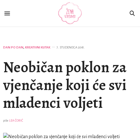
DAN PO DAN
,
KREATIVNI KUTAK
7. STUDENOGA 2018.
Neobičan poklon za
vjenčanje koji će svi
mladenci voljeti
piše
LEA ČORIĆ