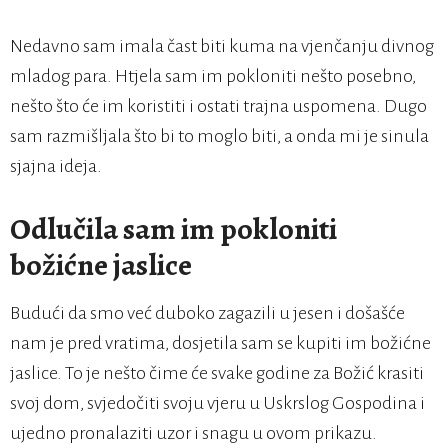
Nedavno sam imala čast biti kuma na vjenčanju divnog
mladog para. Htjela sam im pokloniti nešto posebno,
nešto što će im koristiti i ostati trajna uspomena. Dugo
sam razmišljala što bi to moglo biti, a onda mi je sinula
sjajna ideja.
Odlučila sam im pokloniti
božićne jaslice
Budući da smo već duboko zagazili u jesen i došašće
nam je pred vratima, dosjetila sam se kupiti im božićne
jaslice. To je nešto čime će svake godine za Božić krasiti
svoj dom, svjedočiti svoju vjeru u Uskrslog Gospodina i
ujedno pronalaziti uzor i snagu u ovom prikazu.