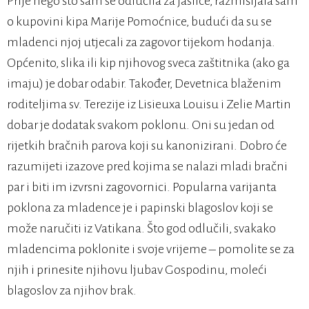
Prije nego što sam se odlučila za jaslice, razmišljala sam
o kupovini kipa Marije Pomoćnice, budući da su se
mladenci njoj utjecali za zagovor tijekom hodanja.
Općenito, slika ili kip njihovog sveca zaštitnika (ako ga
imaju) je dobar odabir. Također, Devetnica blaženim
roditeljima sv. Terezije iz Lisieuxa Louisu i Zelie Martin
dobar je dodatak svakom poklonu. Oni su jedan od
rijetkih bračnih parova koji su kanonizirani. Dobro će
razumijeti izazove pred kojima se nalazi mladi bračni
par i biti im izvrsni zagovornici. Popularna varijanta
poklona za mladence je i papinski blagoslov koji se
može naručiti iz Vatikana. Što god odlučili, svakako
mladencima poklonite i svoje vrijeme – pomolite se za
njih i prinesite njihovu ljubav Gospodinu, moleći
blagoslov za njihov brak.