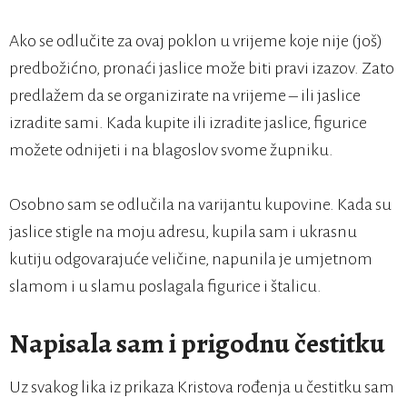
Ako se odlučite za ovaj poklon u vrijeme koje nije (još)
predbožićno, pronaći jaslice može biti pravi izazov. Zato
predlažem da se organizirate na vrijeme – ili jaslice
izradite sami. Kada kupite ili izradite jaslice, figurice
možete odnijeti i na blagoslov svome župniku.
Osobno sam se odlučila na varijantu kupovine. Kada su
jaslice stigle na moju adresu, kupila sam i ukrasnu
kutiju odgovarajuće veličine, napunila je umjetnom
slamom i u slamu poslagala figurice i štalicu.
Napisala sam i prigodnu čestitku
Uz svakog lika iz prikaza Kristova rođenja u čestitku sam