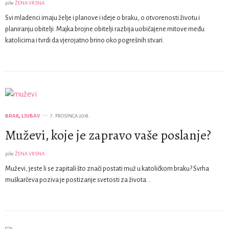
piše
ŽENA VRSNA
Svi mladenci imaju želje i planove i ideje o braku, o otvorenosti životu i
planiranju obitelji. Majka brojne obitelji razbija uobičajene mitove među
katolicima i tvrdi da vjerojatno brino oko pogrešnih stvari.
BRAK
,
LJUBAV
7. PROSINCA 2018.
Muževi, koje je zapravo vaše poslanje?
piše
ŽENA VRSNA
Muževi, jeste li se zapitali što znači postati muž u katoličkom braku? Svrha
muškarčeva poziva je postizanje svetosti za života…