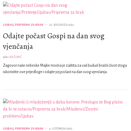
LJUBAV
,
PRIPREMA ZA BRAK
22. KOLOVOZA 2022.
Odajte počast Gospi na dan svog
vjenčanja
piše
LEA ČORIĆ
Zagovor naše nebeske Majke moćna je zaštita za vaš budući bračni život stoga
iskoristite ove prijedloge i odajte joj počast na dan svog vjenčanja.
LJUBAV
,
PRIPREMA ZA BRAK
9. LISTOPADA 2020.