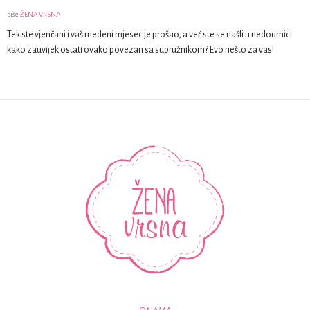
piše
ŽENA VRSNA
Tek ste vjenčani i vaš medeni mjesec je prošao, a već ste se našli u nedoumici
kako zauvijek ostati ovako povezan sa supružnikom? Evo nešto za vas!