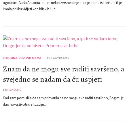
ugodnim. Naša Antonia iznosi neke izvrsne ideje koje je sama iskoristila ili je
imala priliku vidjeti kod bliskih ljudi.
KOLUMNA
,
PRVI PUT MAMA
23. TRAVNJA 2023.
Znam da ne mogu sve raditi savršeno, a
svejedno se nadam da ću uspjeti
piše
LEA ČORIĆ
Kad sam pomislila da sam prihvatila da ne mogu sve raditi savršeno, Bog mi je
dao novu životnu situaciju…