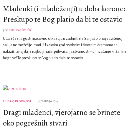
Mladenki (i mladoženji) u doba korone:
Preskupo te Bog platio da bi te ostavio
piše
KRISTINA ŠIMIČIĆ
Udaješ se, a gosti masovno otkazuju u zadnji tren. Sanjaš o onoj savršenoj
sali, a ne možeš je imati.. U kakvim god osobnim i životnim dramama se
nalaziš, znaj da je najbolji način prihvaćanja stvarnosti – prihvaćanje križa. I ne
bojte se! Ta preskupo te Bog platio da bi te ostavio.
LJUBAV
,
PLODNOST
15. SVIBNJA 2019.
Dragi mladenci, vjerojatno se brinete
oko pogrešnih stvari