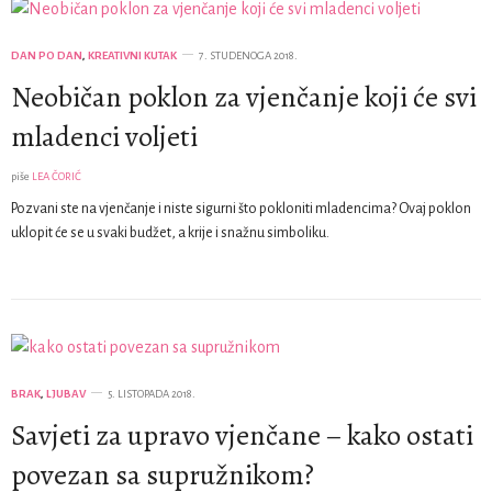
DAN PO DAN
,
KREATIVNI KUTAK
7. STUDENOGA 2018.
Neobičan poklon za vjenčanje koji će svi
mladenci voljeti
piše
LEA ČORIĆ
Pozvani ste na vjenčanje i niste sigurni što pokloniti mladencima? Ovaj poklon
uklopit će se u svaki budžet, a krije i snažnu simboliku.
BRAK
,
LJUBAV
5. LISTOPADA 2018.
Savjeti za upravo vjenčane – kako ostati
povezan sa supružnikom?