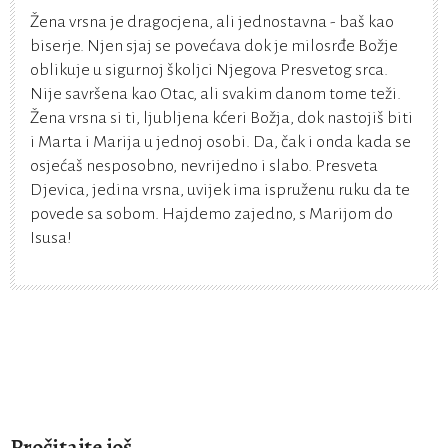
Žena vrsna je dragocjena, ali jednostavna - baš kao
biserje. Njen sjaj se povećava dok je milosrđe Božje
oblikuje u sigurnoj školjci Njegova Presvetog srca.
Nije savršena kao Otac, ali svakim danom tome teži.
Žena vrsna si ti, ljubljena kćeri Božja, dok nastojiš biti
i Marta i Marija u jednoj osobi. Da, čak i onda kada se
osjećaš nesposobno, nevrijedno i slabo. Presveta
Djevica, jedina vrsna, uvijek ima ispruženu ruku da te
povede sa sobom. Hajdemo zajedno, s Marijom do
Isusa!
Pročitajte još