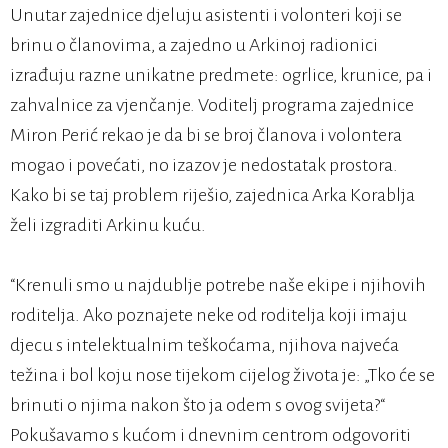
Unutar zajednice djeluju asistenti i volonteri koji se
brinu o članovima, a zajedno u Arkinoj radionici
izrađuju razne unikatne predmete: ogrlice, krunice, pa i
zahvalnice za vjenčanje. Voditelj programa zajednice
Miron Perić rekao je da bi se broj članova i volontera
mogao i povećati, no izazov je nedostatak prostora.
Kako bi se taj problem riješio, zajednica Arka Korablja
želi izgraditi Arkinu kuću.
“Krenuli smo u najdublje potrebe naše ekipe i njihovih
roditelja. Ako poznajete neke od roditelja koji imaju
djecu s intelektualnim teškoćama, njihova najveća
težina i bol koju nose tijekom cijelog života je: „Tko će se
brinuti o njima nakon što ja odem s ovog svijeta?“
Pokušavamo s kućom i dnevnim centrom odgovoriti