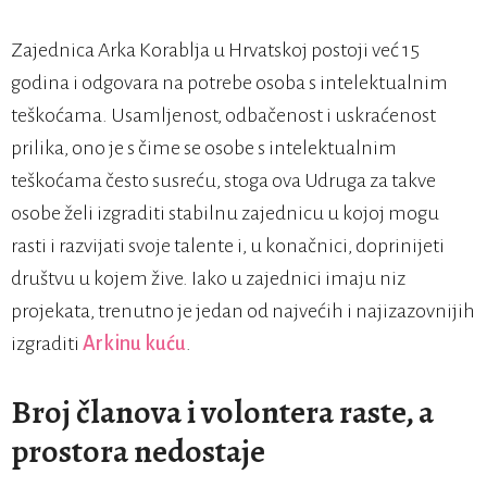
Zajednica Arka Korablja u Hrvatskoj postoji već 15
godina i odgovara na potrebe osoba s intelektualnim
teškoćama. Usamljenost, odbačenost i uskraćenost
prilika, ono je s čime se osobe s intelektualnim
teškoćama često susreću, stoga ova Udruga za takve
osobe želi izgraditi stabilnu zajednicu u kojoj mogu
rasti i razvijati svoje talente i, u konačnici, doprinijeti
društvu u kojem žive. Iako u zajednici imaju niz
projekata, trenutno je jedan od najvećih i najizazovnijih
izgraditi
Arkinu kuću
.
Broj članova i volontera raste, a
prostora nedostaje