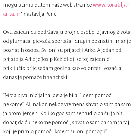
mogu učiniti putem naše web stranice
www.korablja-
arka.hr
“, nastavlja Perić.
Ovu zajednicu podržavaju brojne osobe iz javnog života
od glumaca, pjevača, sportaša i drugih poznatih i manje
poznatih osoba. Svi oni su prijatelji Arke. A jedan od
prijatelja Arke je Josip Kežić koji se toj zajednici
priključio prije sedam godina kao volonter i vozač, a
danas je pomaže financijski.
“Moja prva inicijalna ideja je bila: “Idem pomoći
nekome”. Ali nakon nekog vremena shvatio sam da sam
ja promijenjen. Koliko god sam se trudio da ću ja biti
dobar, da ću nekome pomoći, shvatio sam da sam ja taj
koji je primio pomoć i kojem su oni pomogli”,