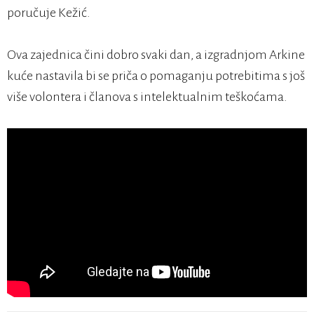
poručuje Kežić.
Ova zajednica čini dobro svaki dan, a izgradnjom Arkine
kuće nastavila bi se priča o pomaganju potrebitima s još
više volontera i članova s intelektualnim teškoćama.