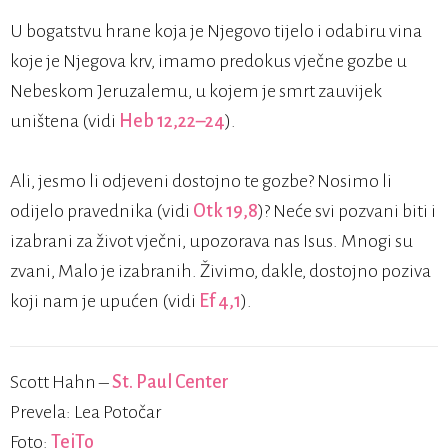
U bogatstvu hrane koja je Njegovo tijelo i odabiru vina
koje je Njegova krv, imamo predokus vječne gozbe u
Nebeskom Jeruzalemu, u kojem je smrt zauvijek
uništena (vidi
Heb 12,22–24
).
Ali, jesmo li odjeveni dostojno te gozbe? Nosimo li
odijelo pravednika (vidi
Otk 19,8
)? Neće svi pozvani biti i
izabrani za život vječni, upozorava nas Isus. Mnogi su
zvani, Malo je izabranih. Živimo, dakle, dostojno poziva
koji nam je upućen (vidi
Ef 4,1
).
Scott Hahn –
St. Paul Center
Prevela: Lea Potočar
Foto:
TeiTo