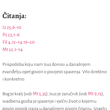
Čitanja:
Iz 25,6–10
Ps 23,1–6
Fil 4,12–14.19–20
Mt 22,1–14
Prispodoba koju nam Isus donosi u današnjem
evanđelju opet govori o povijesti spasenja. Vrlo direktno
i konkretno.
Bog je kralj (vidi
Mt 5,35
), Isus je zaručnik (vidi
Mt 9,15
),
svadbena gozba je spasenje i vječni život o kojemu
govori prorok Izaija u današnjem prvom čitanju. Izraelci