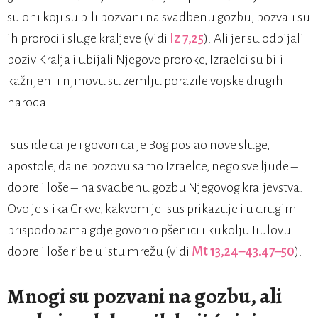
su oni koji su bili pozvani na svadbenu gozbu, pozvali su
ih proroci i sluge kraljeve (vidi
Iz 7,25
). Ali jer su odbijali
poziv Kralja i ubijali Njegove proroke, Izraelci su bili
kažnjeni i njihovu su zemlju porazile vojske drugih
naroda.
Isus ide dalje i govori da je Bog poslao nove sluge,
apostole, da ne pozovu samo Izraelce, nego sve ljude –
dobre i loše – na svadbenu gozbu Njegovog kraljevstva.
Ovo je slika Crkve, kakvom je Isus prikazuje i u drugim
prispodobama gdje govori o pšenici i kukolju Iiulovu
dobre i loše ribe u istu mrežu (vidi
Mt 13,24–43.47–50
).
Mnogi su pozvani na gozbu, ali