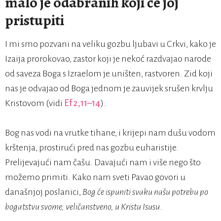
malo je odabranih koji će joj
pristupiti
I mi smo pozvani na veliku gozbu ljubavi u Crkvi, kako je
Izaija prorokovao, zastor koji je nekoć razdvajao narode
od saveza Boga s Izraelom je uništen, rastvoren. Zid koji
nas je odvajao od Boga jednom je zauvijek srušen krvlju
Kristovom (vidi
Ef 2,11–14
).
Bog nas vodi na vrutke tihane, i krijepi nam dušu vodom
krštenja, prostirući pred nas gozbu euharistije.
Prelijevajući nam čašu. Davajući nam i više nego što
možemo primiti. Kako nam sveti Pavao govori u
današnjoj poslanici,
Bog će ispuniti svaku našu potrebu po
bogatstvu svome, veličanstveno, u Kristu Isusu
.