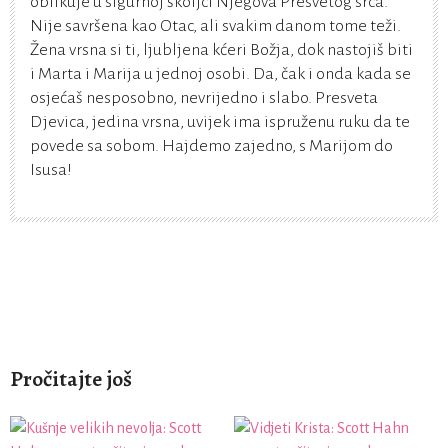
oblikuje u sigurnoj školjci Njegova Presvetog srca.
Nije savršena kao Otac, ali svakim danom tome teži.
Žena vrsna si ti, ljubljena kćeri Božja, dok nastojiš biti
i Marta i Marija u jednoj osobi. Da, čak i onda kada se
osjećaš nesposobno, nevrijedno i slabo. Presveta
Djevica, jedina vrsna, uvijek ima ispruženu ruku da te
povede sa sobom. Hajdemo zajedno, s Marijom do
Isusa!
Pročitajte još