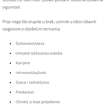
sigurnost.
Prije nego što stupite u brak, uzmite u obzir obaviti
razgovore o sljedećim temama:
Duhovnost/vjera
Umijeće rješavanja sukoba
Karijere
Intimnost/suživot
Djeca i roditeljstvo
Predanost
Obitelj iz koje potječemo