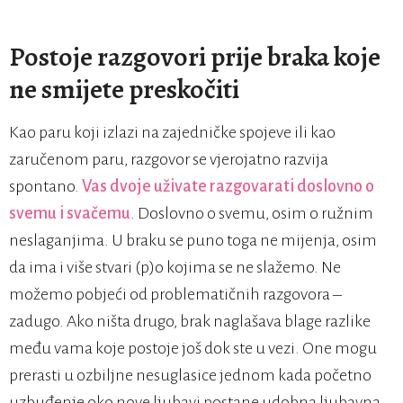
Postoje razgovori prije braka koje
ne smijete preskočiti
Kao paru koji izlazi na zajedničke spojeve ili kao
zaručenom paru, razgovor se vjerojatno razvija
spontano.
Vas dvoje uživate razgovarati doslovno o
svemu i svačemu
. Doslovno o svemu, osim o ružnim
neslaganjima. U braku se puno toga ne mijenja, osim
da ima i više stvari (p)o kojima se ne slažemo. Ne
možemo pobjeći od problematičnih razgovora –
zadugo. Ako ništa drugo, brak naglašava blage razlike
među vama koje postoje još dok ste u vezi. One mogu
prerasti u ozbiljne nesuglasice jednom kada početno
uzbuđenje oko nove ljubavi postane udobna ljubavna