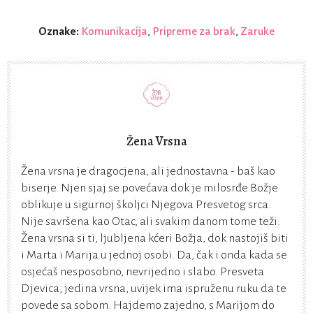
Oznake:
Komunikacija
,
Pripreme za brak
,
Zaruke
Žena Vrsna
Žena vrsna je dragocjena, ali jednostavna - baš kao
biserje. Njen sjaj se povećava dok je milosrđe Božje
oblikuje u sigurnoj školjci Njegova Presvetog srca.
Nije savršena kao Otac, ali svakim danom tome teži.
Žena vrsna si ti, ljubljena kćeri Božja, dok nastojiš biti
i Marta i Marija u jednoj osobi. Da, čak i onda kada se
osjećaš nesposobno, nevrijedno i slabo. Presveta
Djevica, jedina vrsna, uvijek ima ispruženu ruku da te
povede sa sobom. Hajdemo zajedno, s Marijom do