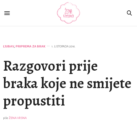
LJUBAV
,
PRIPREMA ZA BRAK
1. LISTOPADA 2016.
Razgovori prije
braka koje ne smijete
propustiti
piše
ŽENA VRSNA