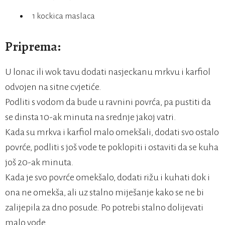
1 kockica maslaca
Priprema:
U lonac ili wok tavu dodati nasjeckanu mrkvu i karfiol
odvojen na sitne cvjetiće.
Podliti s vodom da bude u ravnini povrća, pa pustiti da
se dinsta 10-ak minuta na srednje jakoj vatri.
Kada su mrkva i karfiol malo omekšali, dodati svo ostalo
povrće, podliti s još vode te poklopiti i ostaviti da se kuha
još 20-ak minuta.
Kada je svo povrće omekšalo, dodati rižu i kuhati dok i
ona ne omekša, ali uz stalno miješanje kako se ne bi
zalijepila za dno posude. Po potrebi stalno dolijevati
malo vode.