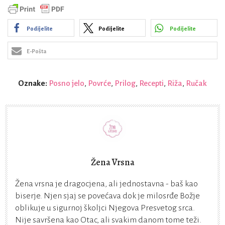
Podijelite
Podijelite
Podijelite
E-Pošta
Oznake:
Posno jelo
,
Povrće
,
Prilog
,
Recepti
,
Riža
,
Ručak
Žena Vrsna
Žena vrsna je dragocjena, ali jednostavna - baš kao
biserje. Njen sjaj se povećava dok je milosrđe Božje
oblikuje u sigurnoj školjci Njegova Presvetog srca.
Nije savršena kao Otac, ali svakim danom tome teži.