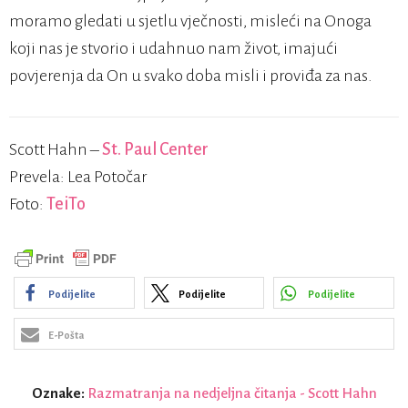
moramo gledati u sjetlu vječnosti, misleći na Onoga
koji nas je stvorio i udahnuo nam život, imajući
povjerenja da On u svako doba misli i proviđa za nas.
Scott Hahn –
St. Paul Center
Prevela: Lea Potočar
Foto:
TeiTo
Podijelite
Podijelite
Podijelite
E-Pošta
Oznake:
Razmatranja na nedjeljna čitanja - Scott Hahn