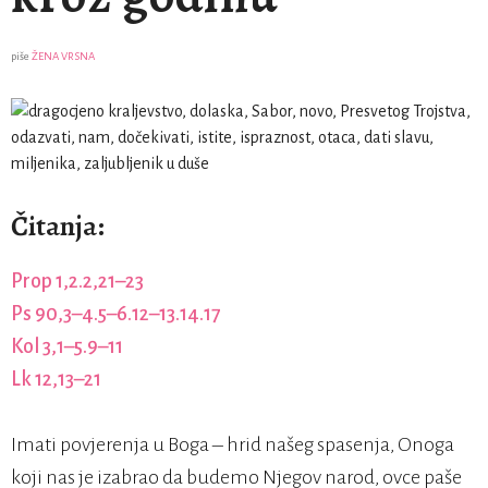
piše
ŽENA VRSNA
Čitanja:
Prop 1,2.2,21–23
Ps 90,3–4.5–6.12–13.14.17
Kol 3,1–5.9–11
Lk 12,13–21
Imati povjerenja u Boga – hrid našeg spasenja, Onoga
koji nas je izabrao da budemo Njegov narod, ovce paše