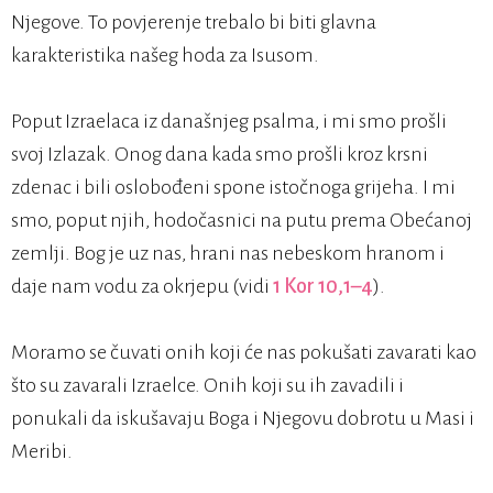
Njegove. To povjerenje trebalo bi biti glavna
karakteristika našeg hoda za Isusom.
Poput Izraelaca iz današnjeg psalma, i mi smo prošli
svoj Izlazak. Onog dana kada smo prošli kroz krsni
zdenac i bili oslobođeni spone istočnoga grijeha. I mi
smo, poput njih, hodočasnici na putu prema Obećanoj
zemlji. Bog je uz nas, hrani nas nebeskom hranom i
daje nam vodu za okrjepu (vidi
1 Kor 10,1–4
).
Moramo se čuvati onih koji će nas pokušati zavarati kao
što su zavarali Izraelce. Onih koji su ih zavadili i
ponukali da iskušavaju Boga i Njegovu dobrotu u Masi i
Meribi.