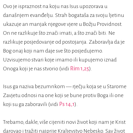
Ovo je ispraznost na koju nas Isus upozorava u
današnjem evanđelju. Strah bogataša za svoju ljetinu
ukazuje an manjak njegove vjere u Božju Providnost.
On ne razlikuje što znači imati, a što znači biti. Ne
razlikuje posjedovanje od postojanja. Zaboravlja da je
Bog onaj koji nam daje sve što posjedujemo.
Uzvisujemo stvari koje imamo ili kupujemo iznad
Onoga koji je nas stvorio (vidi
Rim 1,25
).
Isus ga naziva bezumnkom — rječju koja se u Starome
Zavjetu odnosi na one koji se bune protiv Boga ili one
koji su ga zaboravili (vidi
Ps 14,1
).
Trebamo, dakle, više cijeniti novi život koji nam je Krist
darovao i tražiti najprije Kraljevstvo Nebesko. Sav život