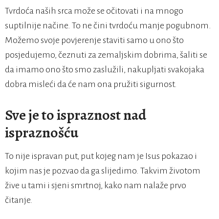
Tvrdoća naših srca može se očitovati i na mnogo
suptilnije načine. To ne čini tvrdoću manje pogubnom.
Možemo svoje povjerenje staviti samo u ono što
posjedujemo, čeznuti za zemaljskim dobrima, šaliti se
da imamo ono što smo zaslužili, nakupljati svakojaka
dobra misleći da će nam ona pružiti sigurnost.
Sve je to ispraznost nad
ispraznošću
To nije ispravan put, put kojeg nam je Isus pokazao i
kojim nas je pozvao da ga slijedimo. Takvim životom
žive u tami i sjeni smrtnoj, kako nam nalaže prvo
čitanje.