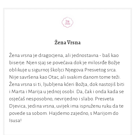
Žena Vrsna
Žena vrsna je dragocjena, ali jednostavna - baš kao
biserje. Njen sjaj se povećava dok je milosrđe Božje
oblikuje u sigurnoj školjci Njegova Presvetog srca.
Nije savršena kao Otac, ali svakim danom tome teži.
Žena vrsna si ti, ljubljena kćeri Božja, dok nastojiš biti
i Marta i Marija u jednoj osobi. Da, čak i onda kada se
osjećaš nesposobno, nevrijedno i slabo. Presveta
Djevica, jedina vrsna, uvijek ima ispruženu ruku da te
povede sa sobom. Hajdemo zajedno, s Marijom do
Isusa!