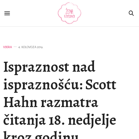
VJERA
4. KOLOVOZA 2019.
Ispraznost nad
ispraznošću: Scott
Hahn razmatra
čitanja 18. nedjelje
kroz godinu