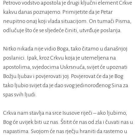
Petrovo vodstvo apostola je drugi ključni element Crkve
kakvu danas poznajemo. Primijetite da je Petar
neupitno onaj koji vlada situacijom. On tumači Pisma,
odlučuje što će se sljedeće činiti, utvrđuje poslanja.
Nitko nikada nije vidio Boga, tako čitamo u današnjoj
poslanici. Ipak, kroz Crkvu koja je utemeljena na
apostolima, svjedocima Uskrsnuća, svijet će upoznati
Božju ljubav i povjerovati joj. Povjerovat će da je Bog
tako ljubio svijet da je dao svog jedinorođenog Sina za
spas svih ljudi.
Crkva nam stavlja na srce Isusove riječi – ako ljubimo,
Bog će uvijek biti uz nas. Štitit će nas od zla i čuvati nas u
napastima. Svojom će nas rječju hraniti da rastemo u