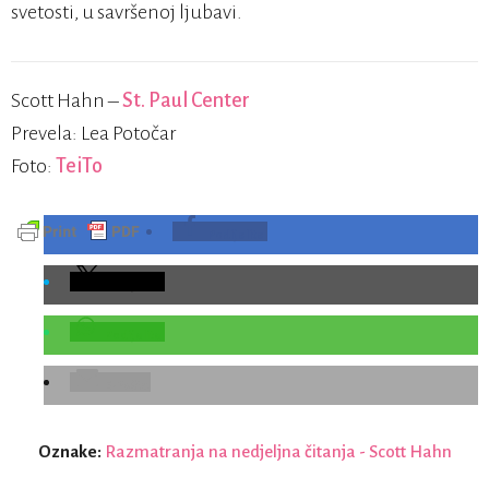
svetosti, u savršenoj ljubavi.
Scott Hahn –
St. Paul Center
Prevela: Lea Potočar
Foto:
TeiTo
Podijelite
Podijelite
Podijelite
E-Pošta
Oznake:
Razmatranja na nedjeljna čitanja - Scott Hahn