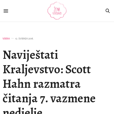
VJERA
13. SVIBNJA 2018.
Naviještati
Kraljevstvo: Scott
Hahn razmatra
čitanja 7. vazmene
nedjelje