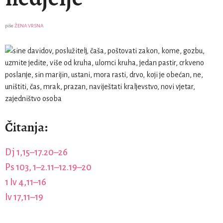
piše
ŽENA VRSNA
Čitanja:
Dj 1,15–17.20–26
Ps 103, 1–2.11–12.19–20
1 Iv 4,11–16
Iv 17,11–19