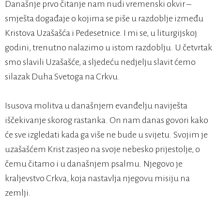
Današnje prvo čitanje nam nudi vremenski okvir –
smješta događaje o kojima se piše u razdoblje između
Kristova Uzašašća i Pedesetnice. I mi se, u liturgijskoj
godini, trenutno nalazimo u istom razdoblju. U četvrtak
smo slavili Uzašašće, a sljedeću nedjelju slavit ćemo
silazak Duha Svetoga na Crkvu.
Isusova molitva u današnjem evanđelju naviješta
iščekivanje skorog rastanka. On nam danas govori kako
će sve izgledati kada ga više ne bude u svijetu. Svojim je
uzašašćem Krist zasjeo na svoje nebesko prijestolje, o
čemu čitamo i u današnjem psalmu. Njegovo je
kraljevstvo Crkva, koja nastavlja njegovu misiju na
zemlji.