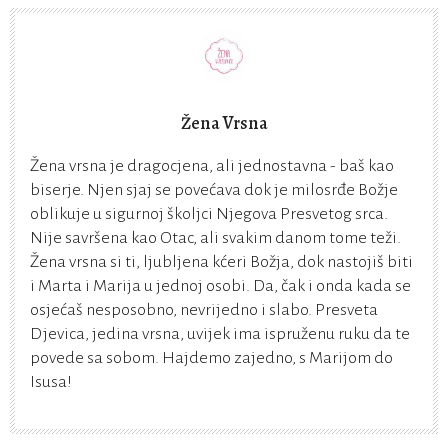
Žena Vrsna
Žena vrsna je dragocjena, ali jednostavna - baš kao
biserje. Njen sjaj se povećava dok je milosrđe Božje
oblikuje u sigurnoj školjci Njegova Presvetog srca.
Nije savršena kao Otac, ali svakim danom tome teži.
Žena vrsna si ti, ljubljena kćeri Božja, dok nastojiš biti
i Marta i Marija u jednoj osobi. Da, čak i onda kada se
osjećaš nesposobno, nevrijedno i slabo. Presveta
Djevica, jedina vrsna, uvijek ima ispruženu ruku da te
povede sa sobom. Hajdemo zajedno, s Marijom do
Isusa!