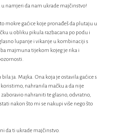
vca u namjeri da nam ukrade majčinstvo!
u to mokre gaćice koje pronađeš da plutaju u
ačku u obliku pikula razbacana po podu i
o glasno lupanje i vikanje u kombinaciji s
doba majmuna tijekom kojeg je rika i
pozornosti.
m bila ja. Majka. Ona koja je ostavila gaćice s
oristimo, nahranila mačku a da nije
i zaboravio nahraniti te glasno, odvratno,
tati nakon što mi se nakupi više nego što
ni da ti ukrade majčinstvo.