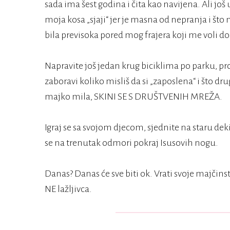
sada ima šest godina i čita kao navijena. Ali još 
moja kosa „sjaji“ jer je masna od nepranja i što
bila previsoka pored mog frajera koji me voli do
Napravite još jedan krug biciklima po parku, pr
zaboravi koliko misliš da si „zaposlena“ i što drugi
majko mila, SKINI SE S DRUŠTVENIH MREŽA.
Igraj se sa svojom djecom, sjednite na staru dekic
se na trenutak odmori pokraj Isusovih nogu.
Danas? Danas će sve biti ok. Vrati svoje majčinstv
NE lažljivca.