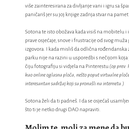
više zainteresirana za divljanje vani i igru sa
paničariš jer su joj knjige zadnja stvar na pamet
Sotona te isto obožava kada visiš na mobitelu i i
prave osjećaje, snove i frustracije od svog mu
izgovora. I kada misliš da odlična rođendanska za
parku nije na razini u usporedbi s nečijom koja
čiju fotografiju si vidjela na Pinterestu
(op.prev. 
kao online oglasna ploča, nešto poput virtualne ploč
interesantan sadržaj koji su pronašli na internetu.)
Sotona želi da ti padneš. I da se osjećaš usamlj
što ti je netko drugi DAO napraviti.
Molim te, moli za mene da 