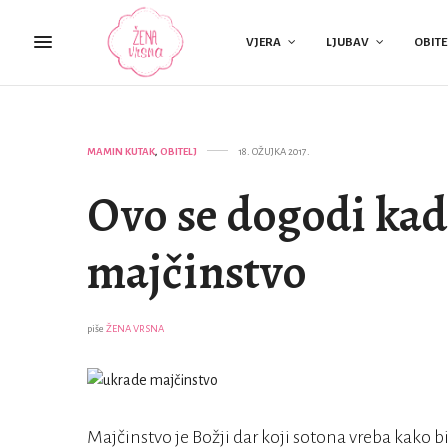
VJERA
LJUBAV
OBITE
MAMIN KUTAK
,
OBITELJ
18. OŽUJKA 2017.
Ovo se dogodi kad
majčinstvo
piše
ŽENA VRSNA
Majčinstvo je Božji dar koji sotona vreba kako bi