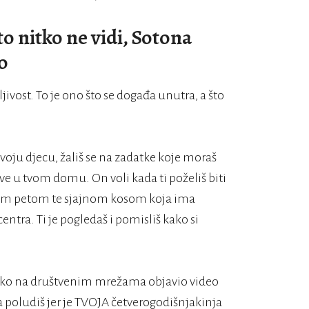
to nitko ne vidi, Sotona
o
ivost. To je ono što se događa unutra, a što
svoju djecu, žališ se na zadatke koje moraš
žive u tvom domu. On voli kada ti poželiš biti
om petom te sjajnom kosom koja ima
ntra. Ti je pogledaš i pomisliš kako si
netko na društvenim mrežama objavio video
da poludiš jer je TVOJA četverogodišnjakinja