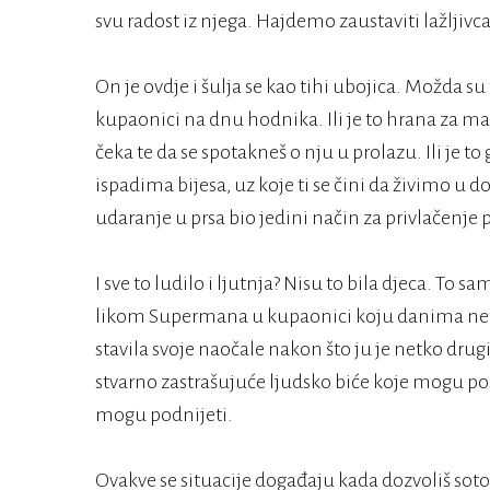
svu radost iz njega. Hajdemo zaustaviti lažlji
On je ovdje i šulja se kao tihi ubojica. Možda s
kupaonici na dnu hodnika. Ili je to hrana za m
čeka te da se spotakneš o nju u prolazu. Ili je t
ispadima bijesa, uz koje ti se čini da živimo u 
udaranje u prsa bio jedini način za privlačenje 
I sve to ludilo i ljutnja? Nisu to bila djeca. To sa
likom Supermana u kupaonici koju danima ne k
stavila svoje naočale nakon što ju je netko drug
stvarno zastrašujuće ljudsko biće koje mogu pos
mogu podnijeti.
Ovakve se situacije događaju kada dozvoliš soto