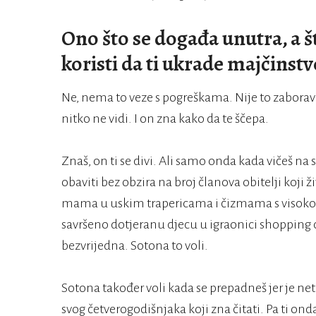
Ono što se događa unutra, a š
koristi da ti ukrade majčinstv
Ne, nema to veze s pogreškama. Nije to zaboravlj
nitko ne vidi. I on zna kako da te ščepa.
Znaš, on ti se divi. Ali samo onda kada vičeš na 
obaviti bez obzira na broj članova obitelji koji 
mama u uskim trapericama i čizmama s visok
savršeno dotjeranu djecu u igraonici shopping ce
bezvrijedna. Sotona to voli.
Sotona također voli kada se prepadneš jer je 
svog četverogodišnjaka koji zna čitati. Pa ti on