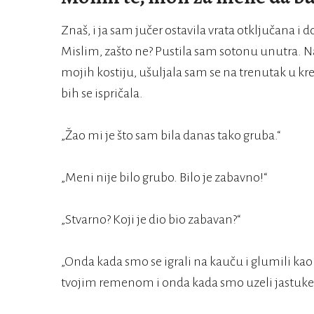
Znaš, i ja sam jučer ostavila vrata otključana 
Mislim, zašto ne? Pustila sam sotonu unutra. Na
mojih kostiju, ušuljala sam se na trenutak u k
bih se ispričala.
„Žao mi je što sam bila danas tako gruba.“
„Meni nije bilo grubo. Bilo je zabavno!“
„Stvarno? Koji je dio bio zabavan?“
„Onda kada smo se igrali na kauču i glumili ka
tvojim remenom i onda kada smo uzeli jastuke 