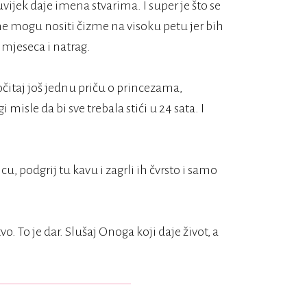
uvijek daje imena stvarima. I super je što se
 ne mogu nositi čizme na visoku petu jer bih
 mjeseca i natrag.
očitaj još jednu priču o princezama,
 misle da bi sve trebala stići u 24 sata. I
u, podgrij tu kavu i zagrli ih čvrsto i samo
o. To je dar. Slušaj Onoga koji daje život, a