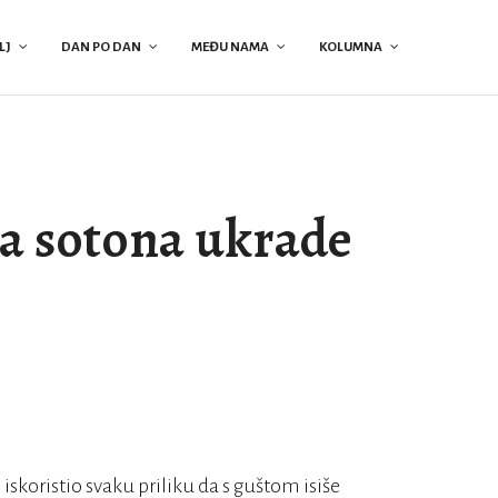
LJ
DAN PO DAN
MEĐU NAMA
KOLUMNA
a sotona ukrade
 iskoristio svaku priliku da s guštom isiše