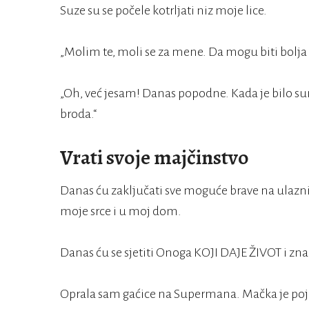
Suze su se počele kotrljati niz moje lice.
„Molim te, moli se za mene. Da mogu biti bolj
„Oh, već jesam! Danas popodne. Kada je bilo sun
broda.“
Vrati svoje majčinstvo
Danas ću zaključati sve moguće brave na ulazni
moje srce i u moj dom.
Danas ću se sjetiti Onoga KOJI DAJE ŽIVOT i z
Oprala sam gaćice na Supermana. Mačka je poj