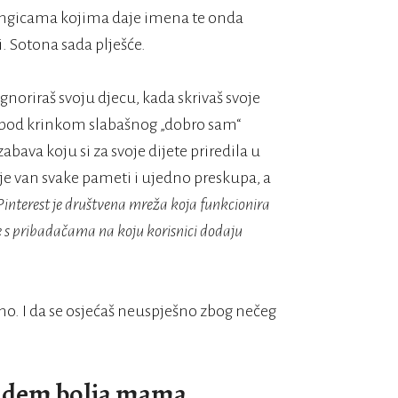
 špangicama kojima daje imena te onda
i. Sotona sada plješće.
gnoriraš svoju djecu, kada skrivaš svoje
ža pod krinkom slabašnog „dobro sam“
bava koju si za svoje dijete priredila u
 je van svake pameti i ujedno preskupa, a
Pinterest je društvena mreža koja funkcionira
e s pribadačama na koju korisnici dodaju
eno. I da se osjećaš neuspješno zbog nečeg
budem bolja mama