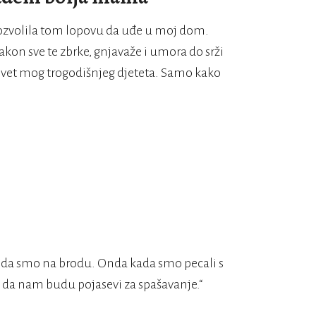
i dozvolila tom lopovu da uđe u moj dom.
kon sve te zbrke, gnjavaže i umora do srži
revet mog trogodišnjeg djeteta. Samo kako
o da smo na brodu. Onda kada smo pecali s
da nam budu pojasevi za spašavanje.“