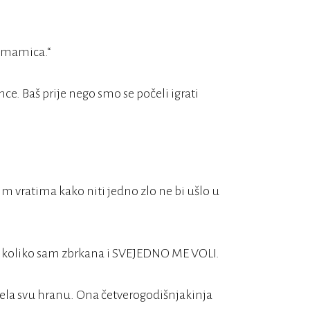
a mamica.“
ce. Baš prije nego smo se počeli igrati
m vratima kako niti jedno zlo ne bi ušlo u
na koliko sam zbrkana i SVEJEDNO ME VOLI.
ela svu hranu. Ona četverogodišnjakinja