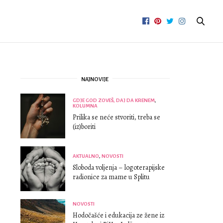
NAJNOVIJE
GDJE GOD ZOVEŠ, DAJ DA KRENEM
,
KOLUMNA
Prilika se neće stvoriti, treba se
(iz)boriti
AKTUALNO
,
NOVOSTI
Sloboda voljenja – logoterapijske
radionice za mame u Splitu
NOVOSTI
Hodočašće i edukacija ze žene iz