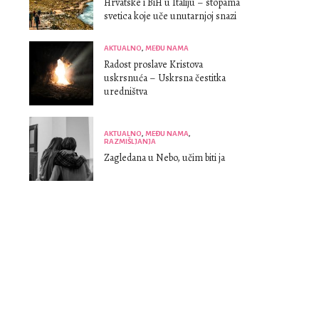
Hrvatske i BiH u Italiju – stopama
svetica koje uče unutarnjoj snazi
AKTUALNO
,
MEĐU NAMA
Radost proslave Kristova
uskrsnuća – Uskrsna čestitka
uredništva
AKTUALNO
,
MEĐU NAMA
,
RAZMIŠLJANJA
Zagledana u Nebo, učim biti ja