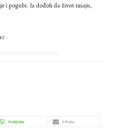
je i pogubi. Ja dođoh da život imaju,
10
Podijelite
E-Pošta