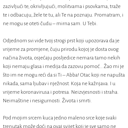
zazivljući te, okrivljujući, molitvama i psovkama, traže
te i odbacuju, žele te tu, ali Te na poznaju. Promatram, i
ne mogu se oteti čudu – mirna sam. U Tebi.
Odjednom svi vide tvoj strogi prst koji upozorava da je
vrijeme za promjene, čuju prirodu kojoj je dosta ovog
načina života, osjećaju posljedice nemara tamo nekih
koji nemaju glasa i medija da zazovu pomoć… Žao mi je
što im ne mogu reći da si Ti – Abba! Otac koji ne napušta
nikada, sama ljubav i nježnost. Koja ne kažnjava. I u
vrijeme koronavirusa i potresa. Neizvjesnosti i straha.
Neimaštine i nesigurnosti. Života i smrti.
Pod mojim srcem kuca jedno maleno srce koje svaki
trenutak može doći na ovaj svijet koji je sve samo ne