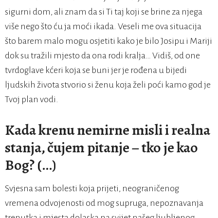
sigurni dom, ali znam da si Ti taj koji se brine za njega
više nego što ću ja moći ikada. Veseli me ova situacija
što barem malo mogu osjetiti kako je bilo Josipu i Mariji
dok su tražili mjesto da ona rodi kralja… Vidiš, od one
tvrdoglave kćeri koja se buni jer je rođena u bijedi
ljudskih života stvorio si ženu koja želi poći kamo god je
Tvoj plan vodi.
Kada krenu nemirne misli i realna
stanja, čujem pitanje – tko je kao
Bog? (…)
Svjesna sam bolesti koja prijeti, neograničenog
vremena odvojenosti od mog supruga, nepoznavanja
trenutka i mjesta dolaska na svijet našeg ljubljenog