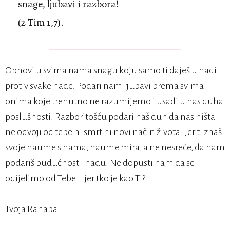
snage, ljubavi i razbora!
(2 Tim 1,7).
Obnovi u svima nama snagu koju samo ti daješ u nadi
protiv svake nade. Podari nam ljubavi prema svima
onima koje trenutno ne razumijemo i usadi u nas duha
poslušnosti. Razboritošću podari naš duh da nas ništa
ne odvoji od tebe ni smrt ni novi način života. Jer ti znaš
svoje naume s nama, naume mira, a ne nesreće, da nam
podariš budućnost i nadu. Ne dopusti nam da se
odijelimo od Tebe – jer tko je kao Ti?
Tvoja Rahaba