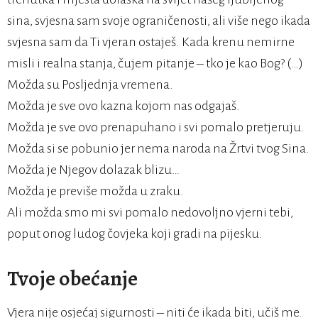
sina, svjesna sam svoje ograničenosti, ali više nego ikada
svjesna sam da Ti vjeran ostaješ. Kada krenu nemirne
misli i realna stanja, čujem pitanje – tko je kao Bog? (…)
Možda su Posljednja vremena.
Možda je sve ovo kazna kojom nas odgajaš.
Možda je sve ovo prenapuhano i svi pomalo pretjeruju.
Možda si se pobunio jer nema naroda na Žrtvi tvog Sina.
Možda je Njegov dolazak blizu…
Možda je previše možda u zraku.
Ali možda smo mi svi pomalo nedovoljno vjerni tebi,
poput onog ludog čovjeka koji gradi na pijesku.
Tvoje obećanje
Vjera nije osjećaj sigurnosti – niti će ikada biti, učiš me.