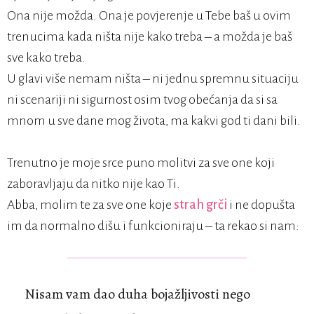
Ona nije možda. Ona je povjerenje u Tebe baš u ovim
trenucima kada ništa nije kako treba – a možda je baš
sve kako treba.
U glavi više nemam ništa – ni jednu spremnu situaciju
ni scenariji ni sigurnost osim tvog obećanja da si sa
mnom u sve dane mog života, ma kakvi god ti dani bili.
Trenutno je moje srce puno molitvi za sve one koji
zaboravljaju da nitko nije kao Ti.
Abba, molim te za sve one koje
strah grči
i ne dopušta
im da normalno dišu i funkcioniraju – ta rekao si nam:
Nisam vam dao duha bojažljivosti nego