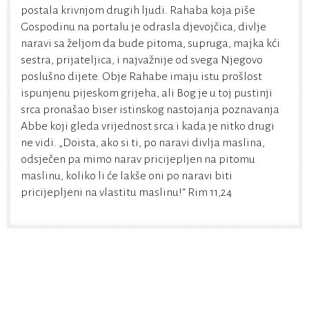
postala krivnjom drugih ljudi. Rahaba koja piše
Gospodinu na portalu je odrasla djevojčica, divlje
naravi sa željom da bude pitoma, supruga, majka kći
sestra, prijateljica, i najvažnije od svega Njegovo
poslušno dijete. Obje Rahabe imaju istu prošlost
ispunjenu pijeskom grijeha, ali Bog je u toj pustinji
srca pronašao biser istinskog nastojanja poznavanja
Abbe koji gleda vrijednost srca i kada je nitko drugi
ne vidi. „Doista, ako si ti, po naravi divlja maslina,
odsječen pa mimo narav pricijepljen na pitomu
maslinu, koliko li će lakše oni po naravi biti
pricijepljeni na vlastitu maslinu!“ Rim 11,24