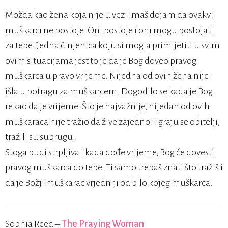
Možda kao žena koja nije u vezi imaš dojam da ovakvi
muškarci ne postoje. Oni postoje i oni mogu postojati
za tebe. Jedna činjenica koju si mogla primijetiti u svim
ovim situacijama jest to je da je Bog doveo pravog
muškarca u pravo vrijeme. Nijedna od ovih žena nije
išla u potragu za muškarcem. Dogodilo se kada je Bog
rekao da je vrijeme. Što je najvažnije, nijedan od ovih
muškaraca nije tražio da žive zajedno i igraju se obitelji,
tražili su suprugu.
Stoga budi strpljiva i kada dođe vrijeme, Bog će dovesti
pravog muškarca do tebe. Ti samo trebaš znati što tražiš i
da je Božji muškarac vrjedniji od bilo kojeg muškarca.
Sophia Reed –
The Praying Woman