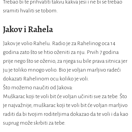
Trebao bi te prihvatiti takvu kakva jesi i ne bi se trebao
sramiti hvaliti se tobom.
Jakov i Rahela
Jakov je volio Rahelu. Radio je za Rahelinog oca 14
godina zato što se htio oženiti za nju. Prvih 7 godina
prije nego što se oženio, za njega su bile prava sitnica jer
ju je toliko mnogo volio. Bio je voljan marljivo radeći
dokazati Rahelinom ocu koliko je voli.
Što možemo naučiti od Jakova:
Muškarac koji te voli bit će voljan učiniti sve za tebe. Što
je najvažnije, muškarac koji te voli bit će voljan marljivo
raditi da bi tvojim roditeljima dokazao da te voli i da kao
suprug može skrbiti za tebe.