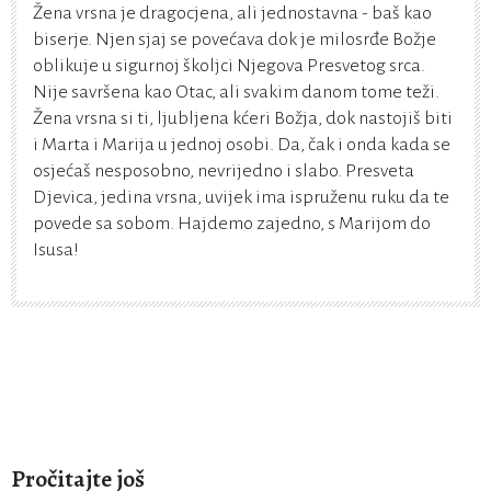
Žena vrsna je dragocjena, ali jednostavna - baš kao
biserje. Njen sjaj se povećava dok je milosrđe Božje
oblikuje u sigurnoj školjci Njegova Presvetog srca.
Nije savršena kao Otac, ali svakim danom tome teži.
Žena vrsna si ti, ljubljena kćeri Božja, dok nastojiš biti
i Marta i Marija u jednoj osobi. Da, čak i onda kada se
osjećaš nesposobno, nevrijedno i slabo. Presveta
Djevica, jedina vrsna, uvijek ima ispruženu ruku da te
povede sa sobom. Hajdemo zajedno, s Marijom do
Isusa!
Pročitajte još