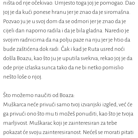
ništa od nje očekivao. Umjesto toga joj je pomogao. Dao
joj je da kući ponese hranu jer je znao da je siromašna.
Pozvao ju je u svoj dom da se odmori jer je znao da je
cijeli dan naporno radila i da je bila gladna. Naredio je
svojim radnicima da na polju paze na nju jer je htio da
bude zaštićena dok radi. Čak i kad je Ruta usred noći
došla Boazu, kao što ju je uputila svekrva, rekao joj je da
ode prije izlaska sunca tako da ne bi netko pomislio
nešto loše o njoj.
Što možemo naučiti od Boaza:
Muškarca neće privući samo tvoj izvanjski izgled, već će
ga privući ono što mu ti možeš ponuditi, kao što je tvoja
marljivost. Muškarac koji je zainteresiran za tebe
pokazat će svoju zainteresiranost. Nećeš se morati pitati