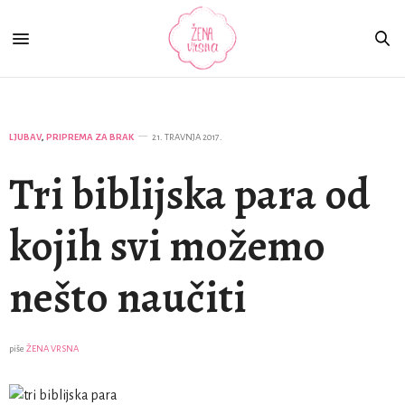
LJUBAV
,
PRIPREMA ZA BRAK
21. TRAVNJA 2017.
Tri biblijska para od
kojih svi možemo
nešto naučiti
piše
ŽENA VRSNA