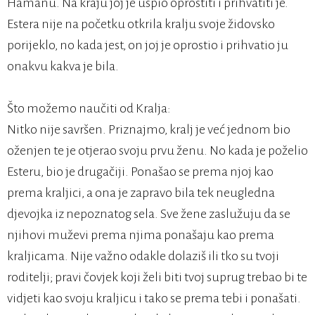
Hamanu. Na kraju joj je uspio oprostiti i prihvatiti je.
Estera nije na početku otkrila kralju svoje židovsko
porijeklo, no kada jest, on joj je oprostio i prihvatio ju
onakvu kakva je bila.
Što možemo naučiti od Kralja:
Nitko nije savršen. Priznajmo, kralj je već jednom bio
oženjen te je otjerao svoju prvu ženu. No kada je poželio
Esteru, bio je drugačiji. Ponašao se prema njoj kao
prema kraljici, a ona je zapravo bila tek neugledna
djevojka iz nepoznatog sela. Sve žene zaslužuju da se
njihovi muževi prema njima ponašaju kao prema
kraljicama. Nije važno odakle dolaziš ili tko su tvoji
roditelji; pravi čovjek koji želi biti tvoj suprug trebao bi te
vidjeti kao svoju kraljicu i tako se prema tebi i ponašati.