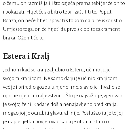
o čemu on razmišlja ili što osjeća prema tebi jer će on to
i pokazati. Htjet će skrbiti o tebi i zaštititi te. Poput
Boaza, on neće htjeti spavati s tobom da bi te iskoristio.
Umjesto toga, on će htjeti da prvo sklopite sakrament
braka. Oženit će te.
Estera i Kralj
Jednom kad se kralj zaljubio u Esteru, učinio ju je
svojom kraljicom. Ne samo da ju je učinio kraljicom,
već je i priredio gozbu u njeno ime, slavio je i hvalio se
njome cijelim kraljevstvom. Što je najvažnije, vjerovao
je svojoj ženi. Kada je došla nenajavljeno pred kralja,
mogao joj je odrubiti glavu, ali nije. Poslušao ju je te joj
je naposljetku povjerovao kada je otkrila istinu o