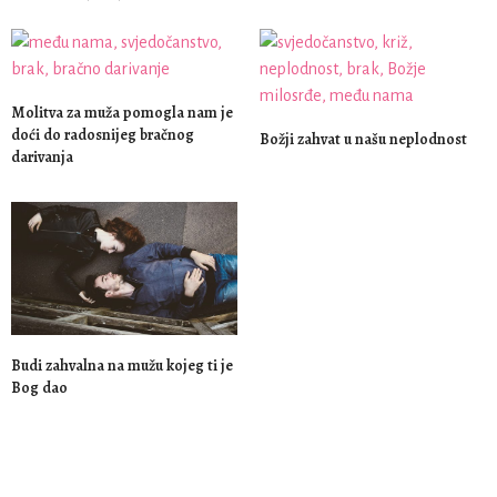
Molitva za muža pomogla nam je
doći do radosnijeg bračnog
Božji zahvat u našu neplodnost
darivanja
Budi zahvalna na mužu kojeg ti je
Bog dao