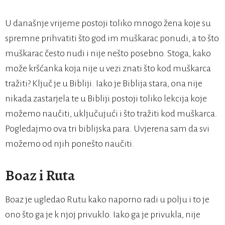
U današnje vrijeme postoji toliko mnogo žena koje su
spremne prihvatiti što god im muškarac ponudi, a to što
muškarac često nudi i nije nešto posebno. Stoga, kako
može kršćanka koja nije u vezi znati što kod muškarca
tražiti? Ključ je u Bibliji. Iako je Biblija stara, ona nije
nikada zastarjela te u Bibliji postoji toliko lekcija koje
možemo naučiti, uključujući i što tražiti kod muškarca.
Pogledajmo ova tri biblijska para. Uvjerena sam da svi
možemo od njih ponešto naučiti.
Boaz i Ruta
Boaz je ugledao Rutu kako naporno radi u polju i to je
ono što ga je k njoj privuklo. Iako ga je privukla, nije