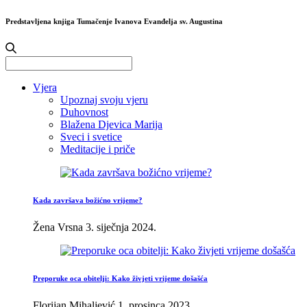
Predstavljena knjiga Tumačenje Ivanova Evanđelja sv. Augustina
Search
for:
Vjera
Upoznaj svoju vjeru
Duhovnost
Blažena Djevica Marija
Sveci i svetice
Meditacije i priče
Kada završava božićno vrijeme?
Žena Vrsna
3. siječnja 2024.
Preporuke oca obitelji: Kako živjeti vrijeme došašća
Florijan Mihaljević
1. prosinca 2023.