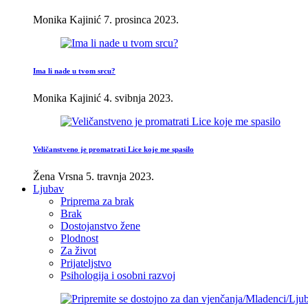
Monika Kajinić
7. prosinca 2023.
Ima li nade u tvom srcu?
Monika Kajinić
4. svibnja 2023.
Veličanstveno je promatrati Lice koje me spasilo
Žena Vrsna
5. travnja 2023.
Ljubav
Priprema za brak
Brak
Dostojanstvo žene
Plodnost
Za život
Prijateljstvo
Psihologija i osobni razvoj