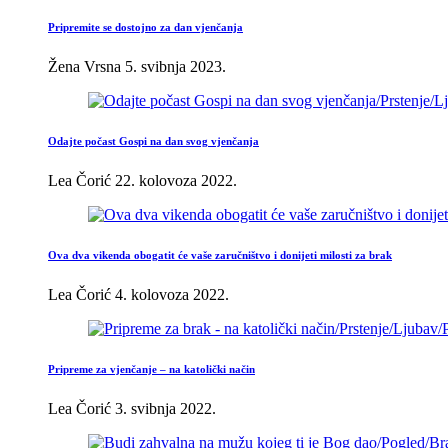
Pripremite se dostojno za dan vjenčanja
Žena Vrsna
5. svibnja 2023.
Odajte počast Gospi na dan svog vjenčanja
Lea Čorić
22. kolovoza 2022.
Ova dva vikenda obogatit će vaše zaručništvo i donijeti milosti za brak
Lea Čorić
4. kolovoza 2022.
Pripreme za vjenčanje – na katolički način
Lea Čorić
3. svibnja 2022.