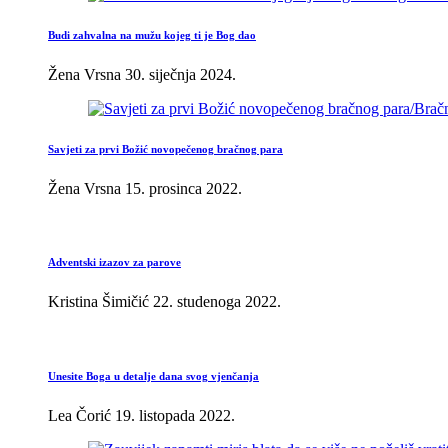
Budi zahvalna na mužu kojeg ti je Bog dao
Žena Vrsna
30. siječnja 2024.
Savjeti za prvi Božić novopečenog bračnog para
Žena Vrsna
15. prosinca 2022.
Adventski izazov za parove
Kristina Šimičić
22. studenoga 2022.
Unesite Boga u detalje dana svog vjenčanja
Lea Čorić
19. listopada 2022.