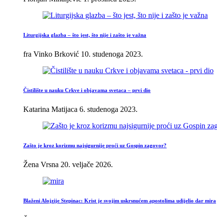
Liturgijska glazba – što jest, što nije i zašto je važna
fra Vinko Brković
10. studenoga 2023.
Čistilište u nauku Crkve i objavama svetaca – prvi dio
Katarina Matijaca
6. studenoga 2023.
Zašto je kroz korizmu najsigurnije proći uz Gospin zagovor?
Žena Vrsna
20. veljače 2026.
Blaženi Alojzije Stepinac: Krist je svojim uskrsnućem apostolima udijelio dar mira