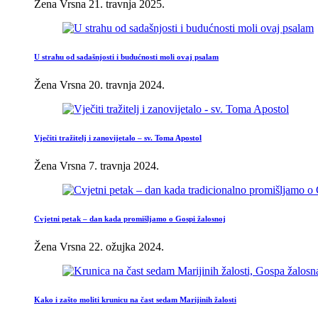
Žena Vrsna
21. travnja 2025.
U strahu od sadašnjosti i budućnosti moli ovaj psalam
Žena Vrsna
20. travnja 2024.
Vječiti tražitelj i zanovijetalo – sv. Toma Apostol
Žena Vrsna
7. travnja 2024.
Cvjetni petak – dan kada promišljamo o Gospi žalosnoj
Žena Vrsna
22. ožujka 2024.
Kako i zašto moliti krunicu na čast sedam Marijinih žalosti