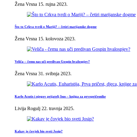
Žena Vrsna
15. rujna 2023.
Što to Crkva tvrdi o Mariji? – četiri marijanske dogme
Žena Vrsna
15. kolovoza 2023.
Veliča – čemu nas uči predivan Gospin hvalospjev?
Žena Vrsna
31. svibnja 2023.
Karlo Acutis i njegov prijatelj Isus – knjiga za prvopričesnike
Livija Rogulj
22. travnja 2025.
Kakav je čovjek bio sveti Josip?