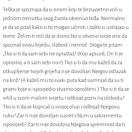
Teška je spoznaja da si onom koji te bezuvjetno voli u
jednom trenutku svog života okrenuo leđa. Normalno
je da se pitaš kako si to mogao učiniti i zašto si ustrajao u
tome. Želim ti reći da je divno što si otvorio svoje srce da
spoznaš svoju bijedu, slabost i nemoć. Stoga te pitam:
„Tko si ti da sam sebi ne opraštaš? (Koji apsurd, On ti je
oprostio, a ti sam sebi nisi!) Tko si ti da mu kažeš da za
otkupljenje tvojih grijeha nije dovoljan Njegov odlazak
na križ? (A kažeš mu to svaki puta kad sumnjaš da su ti
grijesi koje si ispovjedio stvarno oprošteni.) Tko si ti da se
vrtiš u svom malom svijetu i odbijaš poziv na slobodu?
Tko si ti da se koprcaš u svojoj oluji i odbijaš Njegovu
ruku? Zar ti nije dovoljan susret s Njim u sakramentu
ispovijedi? Zar ti nije dovoljna Njegova spremnost da ti