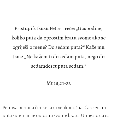
Pristupi k Isusu Petar i reče: „Gospodine,
koliko puta da oprostim bratu svome ako se
ogriješi o mene? Do sedam puta?“ Kaže mu
Isus: „Ne kažem ti do sedam puta, nego do
sedamdeset puta sedam.“
Mt 18,21-22
Petrova ponuda čini se tako velikodušna. Čak sedam
puta spreman je oprostiti svome bratu. Umjesto da ga