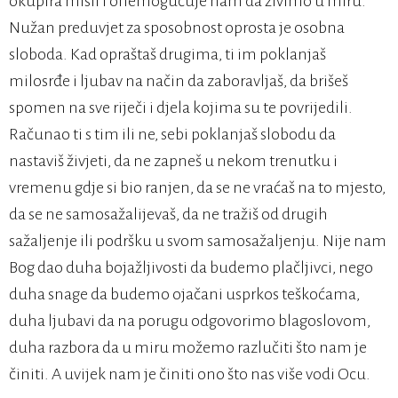
okupira misli i onemogućuje nam da živimo u miru.
Nužan preduvjet za sposobnost oprosta je osobna
sloboda. Kad opraštaš drugima, ti im poklanjaš
milosrđe i ljubav na način da zaboravljaš, da brišeš
spomen na sve riječi i djela kojima su te povrijedili.
Računao ti s tim ili ne, sebi poklanjaš slobodu da
nastaviš živjeti, da ne zapneš u nekom trenutku i
vremenu gdje si bio ranjen, da se ne vraćaš na to mjesto,
da se ne samosažalijevaš, da ne tražiš od drugih
sažaljenje ili podršku u svom samosažaljenju. Nije nam
Bog dao duha bojažljivosti da budemo plačljivci, nego
duha snage da budemo ojačani usprkos teškoćama,
duha ljubavi da na porugu odgovorimo blagoslovom,
duha razbora da u miru možemo razlučiti što nam je
činiti. A uvijek nam je činiti ono što nas više vodi Ocu.