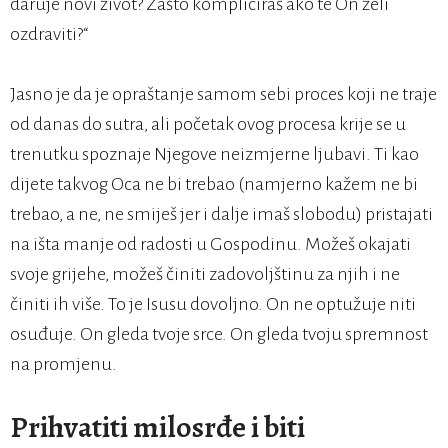
daruje novi život? Zašto kompliciraš ako te On želi
ozdraviti?“
Jasno je da je opraštanje samom sebi proces koji ne traje
od danas do sutra, ali početak ovog procesa krije se u
trenutku spoznaje Njegove neizmjerne ljubavi. Ti kao
dijete takvog Oca ne bi trebao (namjerno kažem ne bi
trebao, a ne, ne smiješ jer i dalje imaš slobodu) pristajati
na išta manje od radosti u Gospodinu. Možeš okajati
svoje grijehe, možeš činiti zadovoljštinu za njih i ne
činiti ih više. To je Isusu dovoljno. On ne optužuje niti
osuđuje. On gleda tvoje srce. On gleda tvoju spremnost
na promjenu.
Prihvatiti milosrđe i biti