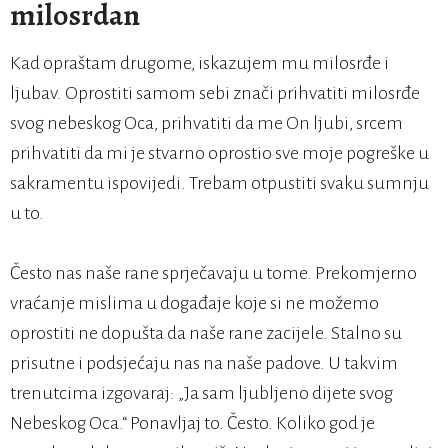
milosrdan
Kad opraštam drugome, iskazujem mu milosrđe i
ljubav. Oprostiti samom sebi znači prihvatiti milosrđe
svog nebeskog Oca, prihvatiti da me On ljubi, srcem
prihvatiti da mi je stvarno oprostio sve moje pogreške u
sakramentu ispovijedi. Trebam otpustiti svaku sumnju
u to.
Često nas naše rane sprječavaju u tome. Prekomjerno
vraćanje mislima u događaje koje si ne možemo
oprostiti ne dopušta da naše rane zacijele. Stalno su
prisutne i podsjećaju nas na naše padove. U takvim
trenutcima izgovaraj: „Ja sam ljubljeno dijete svog
Nebeskog Oca.“ Ponavljaj to. Često. Koliko god je