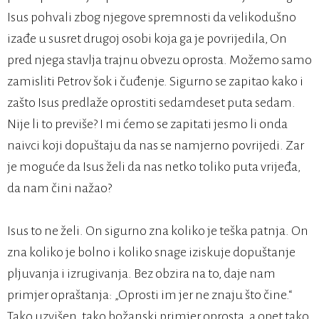
Isus pohvali zbog njegove spremnosti da velikodušno
izađe u susret drugoj osobi koja ga je povrijedila, On
pred njega stavlja trajnu obvezu oprosta. Možemo samo
zamisliti Petrov šok i čuđenje. Sigurno se zapitao kako i
zašto Isus predlaže oprostiti sedamdeset puta sedam.
Nije li to previše? I mi ćemo se zapitati jesmo li onda
naivci koji dopuštaju da nas se namjerno povrijedi. Zar
je moguće da Isus želi da nas netko toliko puta vrijeđa,
da nam čini nažao?
Isus to ne želi. On sigurno zna koliko je teška patnja. On
zna koliko je bolno i koliko snage iziskuje dopuštanje
pljuvanja i izrugivanja. Bez obzira na to, daje nam
primjer opraštanja: „Oprosti im jer ne znaju što čine.“
Tako uzvišen, tako božanski primjer oprosta, a opet tako