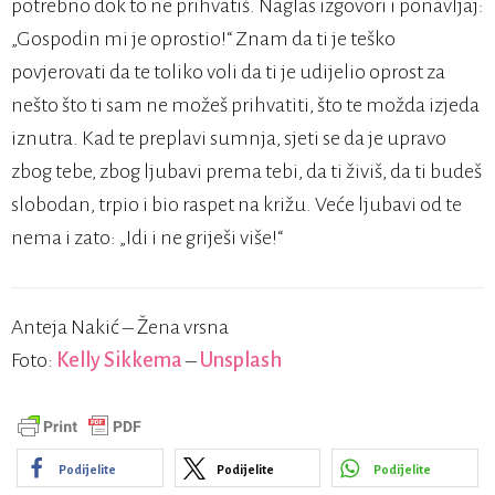
potrebno dok to ne prihvatiš. Naglas izgovori i ponavljaj:
„Gospodin mi je oprostio!“ Znam da ti je teško
povjerovati da te toliko voli da ti je udijelio oprost za
nešto što ti sam ne možeš prihvatiti, što te možda izjeda
iznutra. Kad te preplavi sumnja, sjeti se da je upravo
zbog tebe, zbog ljubavi prema tebi, da ti živiš, da ti budeš
slobodan, trpio i bio raspet na križu. Veće ljubavi od te
nema i zato: „Idi i ne griješi više!“
Anteja Nakić – Žena vrsna
Foto:
Kelly Sikkema
–
Unsplash
Podijelite
Podijelite
Podijelite