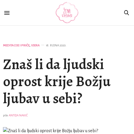
MEDITACIJE I PRIČE
,
VJERA
18. RUJNA 2020.
Znaš li da ljudski
oprost krije Božju
ljubav u sebi?
piše
ANTEJA NAKIĆ