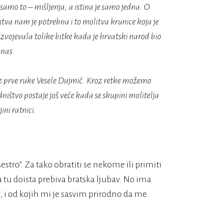
samo to – mišljenja, a istina je samo jedna. O
tva nam je potrebna i to molitva krunice koja je
zvojevala tolike bitke kada je hrvatski narod bio
anas.
 iz prve ruke Vesele Dujmić. Kroz retke možemo
edništvo postaje još veće kada se skupini molitelja
ni ratnici.
„sestro“. Za tako obratiti se nekome ili primiti
a tu doista prebiva bratska ljubav. No ima
 i od kojih mi je sasvim prirodno da me