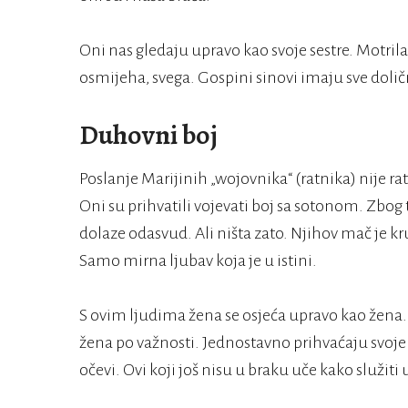
Oni nas gledaju upravo kao svoje sestre. Motril
osmijeha, svega. Gospini sinovi imaju sve dolič
Duhovni boj
Poslanje Marijinih „wojovnika“ (ratnika) nije r
Oni su prihvatili vojevati boj sa sotonom. Zbo
dolaze odasvud. Ali ništa zato. Njihov mač je k
Samo mirna ljubav koja je u istini.
S ovim ljudima žena se osjeća upravo kao žena.
žena po važnosti. Jednostavno prihvaćaju svoje p
očevi. Ovi koji još nisu u braku uče kako služit