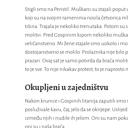
Stigli smo na Peristil. Muškarci su stajali po
koji su na svojim ramenima nosila četvorica ml
tišina. Trajala je nekoliko trenutaka. Potom su s
molitvi. Pred Gospinim kipom nekoliko muškarac
veličanstveno. Mi žene stajale smo uokolo i moli
dostojanstveno se molilo. Prolaznika nije bilo p
prazan. Ovaj sat je samo potvrda da braća molit
to je sve. To nije nikakav protest, to je naprosto
Okupljeni u zajedništvu
Nakon krunice i Gospinih litanija zaputili smo 
posluživale kavu, čaj, jelo da se okrijepe. Uslij
između njih i nudile ih jelom. Oni su nam pokazi
oni su i naša braća.