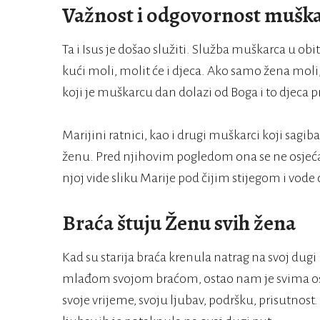
Važnost i odgovornost mušk
Ta i Isus je došao služiti. Služba muškarca u ob
kući moli, molit će i djeca. Ako samo žena moli, 
koji je muškarcu dan dolazi od Boga i to djeca p
Marijini ratnici, kao i drugi muškarci koji sagib
ženu. Pred njihovim pogledom ona se ne osjeća
njoj vide sliku Marije pod čijim stijegom i vode
Braća štuju Ženu svih žena
Kad su starija braća krenula natrag na svoj dugi
mlađom svojom braćom, ostao nam je svima osje
svoje vrijeme, svoju ljubav, podršku, prisutnost. 