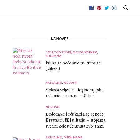
NAJNOVIJE
GDJE GOD ZOVEŠ, DAJ DA KRENEM
,
KOLUMNA
Prilika se neće stvoriti, treba se
(iz)boriti
AKTUALNO
,
NOVOSTI
Sloboda voljenja – logoterapijske
radionice za mame u Splitu
NOVOSTI
Hodočašće i edukacija ze žene iz
Hrvatske i BiH u Italiju – stopama
svetica koje uče unutarnjoj snazi
AKTUALNO
,
MEĐU NAMA