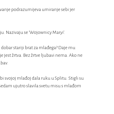
 davanje podrazumijeva umiranje sebi jer
nju. Nazivaju se ‘Wojownicy Maryi’.
ni dobar stariji brat za mlađega? Daje mu
 jest žrtva. Bez žrtve ljubavi nema. Ako ne
ubav.
 bi svojoj mlađoj dala ruku u Splitu. Stigli su
 sedam ujutro slavila svetu misu s mlađom