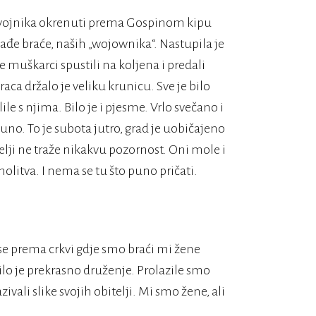
put vojnika okrenuti prema Gospinom kipu
ađe braće, naših „wojownika“. Nastupila je
e muškarci spustili na koljena i predali
a držalo je veliku krunicu. Sve je bilo
le s njima. Bilo je i pjesme. Vrlo svečano i
uno. To je subota jutro, grad je uobičajeno
elji ne traže nikakvu pozornost. Oni mole i
 molitva. I nema se tu što puno pričati.
se prema crkvi gdje smo braći mi žene
edilo je prekrasno druženje. Prolazile smo
vali slike svojih obitelji. Mi smo žene, ali