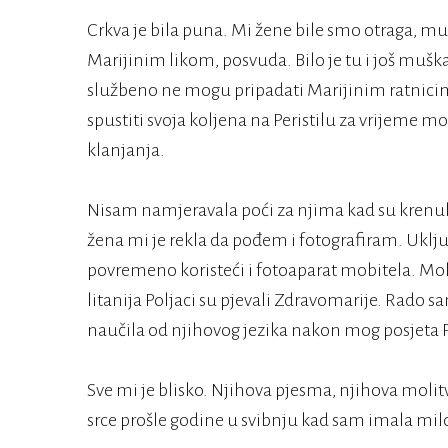
Crkva je bila puna. Mi žene bile smo otraga, muš
Marijinim likom, posvuda. Bilo je tu i još muškar
službeno ne mogu pripadati Marijinim ratnicima,
spustiti svoja koljena na Peristilu za vrijeme mo
klanjanja.
Nisam namjeravala poći za njima kad su krenuli 
žena mi je rekla da pođem i fotografiram. Uklj
povremeno koristeći i fotoaparat mobitela. Moli
litanija Poljaci su pjevali Zdravomarije. Rado s
naučila od njihovog jezika nakon mog posjeta Po
Sve mi je blisko. Njihova pjesma, njihova molitv
srce prošle godine u svibnju kad sam imala mil