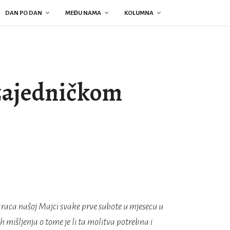
DAN PO DAN
MEĐU NAMA
KOLUMNA
 zajedničkom
raca našoj Majci svake prve subote u mjesecu u
h mišljenja o tome je li ta molitva potrebna i