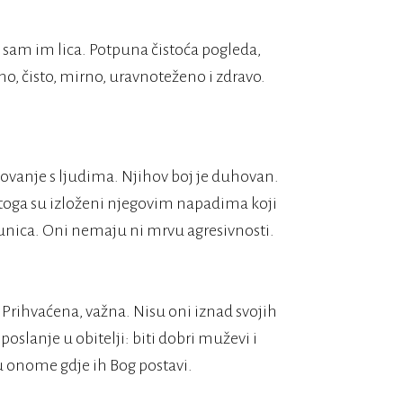
a sam im lica. Potpuna čistoća pogleda,
no, čisto, mirno, uravnoteženo i zdravo.
atovanje s ljudima. Njihov boj je duhovan.
g toga su izloženi njegovim napadima koji
runica. Oni nemaju ni mrvu agresivnosti.
 Prihvaćena, važna. Nisu oni iznad svojih
oslanje u obitelji: biti dobri muževi i
i u onome gdje ih Bog postavi.