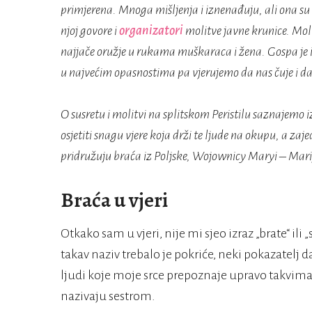
primjerena. Mnoga mišljenja i iznenađuju, ali ona su 
njoj govore i
organizatori
molitve javne krunice. Moli
najjače oružje u rukama muškaraca i žena. Gospa je i
u najvećim opasnostima pa vjerujemo da nas čuje i d
O susretu i molitvi na splitskom Peristilu saznajemo
osjetiti snagu vjere koja drži te ljude na okupu, a zaj
pridružuju braća iz Poljske, Wojownicy Maryi – Mariji
Braća u vjeri
Otkako sam u vjeri, nije mi sjeo izraz „brate“ ili 
takav naziv trebalo je pokriće, neki pokazatelj d
ljudi koje moje srce prepoznaje upravo takvima,
nazivaju sestrom.