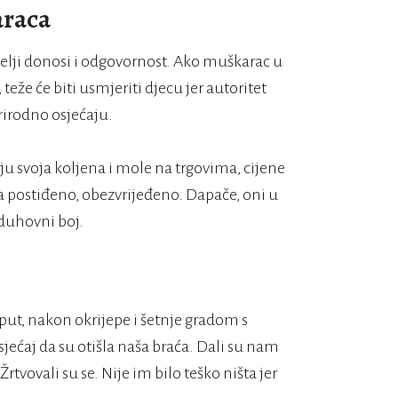
araca
itelji donosi i odgovornost. Ako muškarac u
teže će biti usmjeriti djecu jer autoritet
rirodno osjećaju.
aju svoja koljena i mole na trgovima, cijene
 postiđeno, obezvrijeđeno. Dapače, oni u
 duhovni boj.
 put, nakon okrijepe i šetnje gradom s
ćaj da su otišla naša braća. Dali su nam
Žrtvovali su se. Nije im bilo teško ništa jer