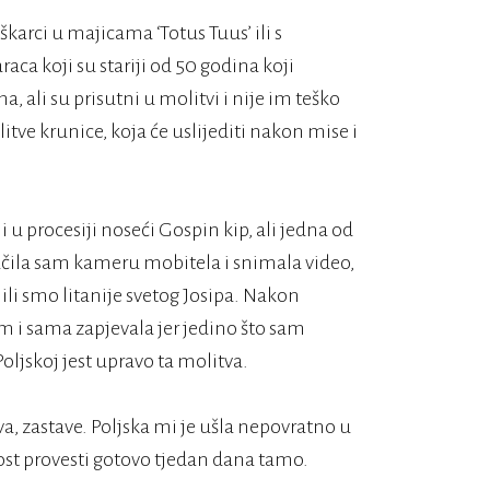
karci u majicama ‘Totus Tuus’ ili s
aca koji su stariji od 50 godina koji
 ali su prisutni u molitvi i nije im teško
litve krunice, koja će uslijediti nakon mise i
u procesiji noseći Gospin kip, ali jedna od
učila sam kameru mobitela i snimala video,
li smo litanije svetog Josipa. Nakon
am i sama zapjevala jer jedino što sam
ljskoj jest upravo ta molitva.
a, zastave. Poljska mi je ušla nepovratno u
ost provesti gotovo tjedan dana tamo.