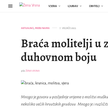
VJERA
LJUBAV
OBITELJ
AKTUALNO
,
MEĐU NAMA
7. VELJAČE 2023.
Braća molitelji u
duhovnom boju
piše
ŽENA VRSNA
Mnogo je govora u posljednje vrijeme o molitvi muška
nekoliko većih hrvatskih gradova. Mnogo je i različiti