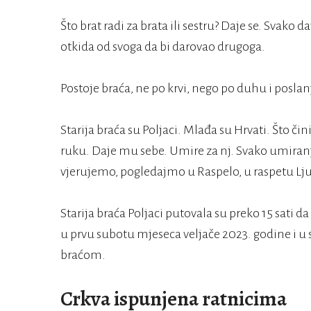
Što brat radi za brata ili sestru? Daje se. Svako
otkida od svoga da bi darovao drugoga.
Postoje braća, ne po krvi, nego po duhu i posla
Starija braća su Poljaci. Mlađa su Hrvati. Što či
ruku. Daje mu sebe. Umire za nj. Svako umiranje
vjerujemo, pogledajmo u Raspelo, u raspetu Lj
Starija braća Poljaci putovala su preko 15 sati da
u prvu subotu mjeseca veljače 2023. godine i u
braćom.
Crkva ispunjena ratnicima