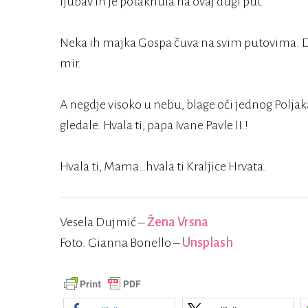
ljubav ih je potaknula na ovaj dugi put.
Neka ih majka Gospa čuva na svim putovima. Don
mir.
A negdje visoko u nebu, blage oči jednog Poljaka
gledale. Hvala ti, papa Ivane Pavle II.!
Hvala ti, Mama…hvala ti Kraljice Hrvata.
Vesela Dujmić –
Žena Vrsna
Foto: Gianna Bonello –
Unsplash