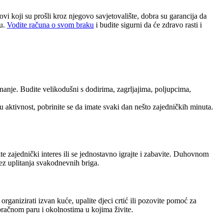
vi koji su prošli kroz njegovo savjetovalište, dobra su garancija da
ku.
Vodite računa o svom braku
i budite sigurni da će zdravo rasti i
nanje. Budite velikodušni s dodirima, zagrljajima, poljupcima,
gu aktivnost, pobrinite se da imate svaki dan nešto zajedničkih minuta.
e zajednički interes ili se jednostavno igrajte i zabavite. Duhovnom
bez uplitanja svakodnevnih briga.
rganizirati izvan kuće, upalite djeci crtić ili pozovite pomoć za
bračnom paru i okolnostima u kojima živite.