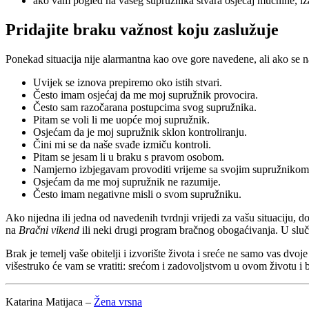
ako vam pogled na vašeg supružnika stvara osjećaj mučnine, izazi
Pridajite braku važnost koju zaslužuje
Ponekad situacija nije alarmantna kao ove gore navedene, ali ako se nak
Uvijek se iznova prepiremo oko istih stvari.
Često imam osjećaj da me moj supružnik provocira.
Često sam razočarana postupcima svog supružnika.
Pitam se voli li me uopće moj supružnik.
Osjećam da je moj supružnik sklon kontroliranju.
Čini mi se da naše svađe izmiču kontroli.
Pitam se jesam li u braku s pravom osobom.
Namjerno izbjegavam provoditi vrijeme sa svojim supružnikom
Osjećam da me moj supružnik ne razumije.
Često imam negativne misli o svom supružniku.
Ako nijedna ili jedna od navedenih tvrdnji vrijedi za vašu situaciju, d
na
Bračni vikend
ili neki drugi program bračnog obogaćivanja. U sluča
Brak je temelj vaše obitelji i izvorište života i sreće ne samo vas dvo
višestruko će vam se vratiti: srećom i zadovoljstvom u ovom životu i 
Katarina Matijaca –
Žena vrsna