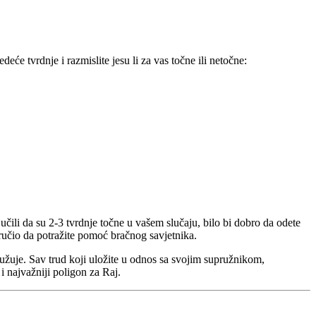
će tvrdnje i razmislite jesu li za vas točne ili netočne:
jučili da su 2-3 tvrdnje točne u vašem slučaju, bilo bi dobro da odete
ručio da potražite pomoć bračnog savjetnika.
aslužuje. Sav trud koji uložite u odnos sa svojim supružnikom,
i najvažniji poligon za Raj.