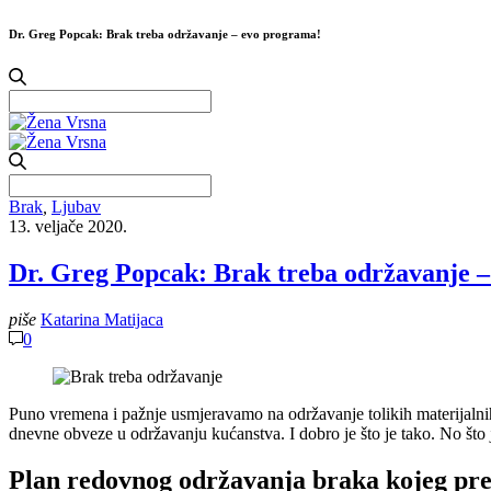
Dr. Greg Popcak: Brak treba održavanje – evo programa!
Search
for:
Search
for:
Brak
,
Ljubav
13. veljače 2020.
Dr. Greg Popcak: Brak treba održavanje 
piše
Katarina Matijaca
0
Puno vremena i pažnje usmjeravamo na održavanje tolikih materijalnih
dnevne obveze u održavanju kućanstva. I dobro je što je tako. No što
Plan redovnog održavanja braka kojeg prep