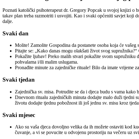
Poznati katolički psihoterapeut dr. Gregory Popcak u svojoj knjizi o b
takav plan treba razmotriti i usvojiti. Kao i svaki općeniti savjet koji 
dalje.
Svaki dan
Molite! Zamolite Gospodina da postanete osoba koja će vašeg s
Pitajte se: „Kako danas mogu olakšati život svog supružnika?“ 
Pokažite ljubav! Preko malih stvari pokažite svom supružniku da
pohvalama i/ili malim uslugama.
Pronađite minute za zajedničke rituale! Bilo da imate vrijeme za
Svaki tjedan
Zajednička sv. misa. Potrudite se da i djeca budu s vama kako bi
Dnevnom ritualu zajedničkih minuta dodajte malo duži tjedni sus
životu dodajte tjednu pobožnost ili još jednu sv. misu kroz tje
Svaki mjesec
Ako su vaša djeca dovoljno velika da ih možete ostaviti kod kuće
čuvanje, a vi se povucite u odvojenu prostoriju na večeru uz sv