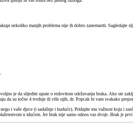
va ljutnju ili vas iritira bez jasnog razloga.
upi nekoliko manjih problema nije ih dobro zanemariti. Sagledajte sljede
.
ovoljno je da slijedite upute o redovitom održavanju braka. Ako ste zakl
ju da su točne 4 tvrdnje ili više njih, dr. Popcak bi vam svakako prepo
je nego i vaše djece (i sadašnje i buduće). Pridajite mu važnost koju i z
blaženstvom u idućem. Jer brak nije samo odnos vas dvoje. Brak je prvi 