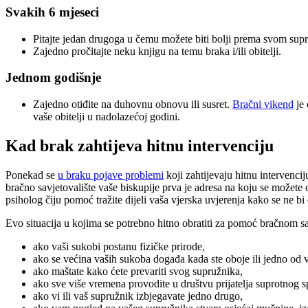
Svakih 6 mjeseci
Pitajte jedan drugoga u čemu možete biti bolji prema svom supru
Zajedno pročitajte neku knjigu na temu braka i/ili obitelji.
Jednom godišnje
Zajedno otiđite na duhovnu obnovu ili susret.
Bračni vikend
je 
vaše obitelji u nadolazećoj godini.
Kad brak zahtijeva hitnu intervenciju
Ponekad se
u braku pojave problemi
koji zahtijevaju hitnu intervenci
bračno savjetovalište vaše biskupije prva je adresa na koju se možete 
psiholog čiju pomoć tražite dijeli vaša vjerska uvjerenja kako se ne 
Evo situacija u kojima se potrebno hitno obratiti za pomoć bračnom sa
ako vaši sukobi postanu fizičke prirode,
ako se većina vaših sukoba događa kada ste oboje ili jedno od va
ako maštate kako ćete prevariti svog supružnika,
ako sve više vremena provodite u društvu prijatelja suprotnog s
ako vi ili vaš supružnik izbjegavate jedno drugo,