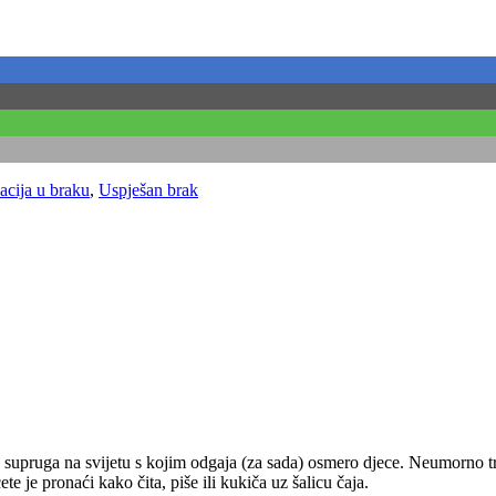
cija u braku
,
Uspješan brak
g supruga na svijetu s kojim odgaja (za sada) osmero djece. Neumorno t
e je pronaći kako čita, piše ili kukiča uz šalicu čaja.