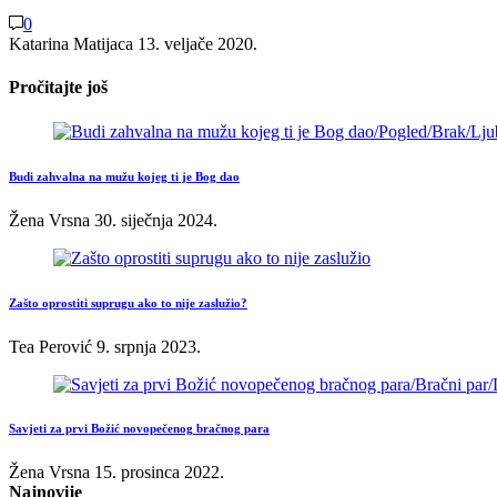
0
Katarina Matijaca
13. veljače 2020.
Pročitajte još
Budi zahvalna na mužu kojeg ti je Bog dao
Žena Vrsna
30. siječnja 2024.
Zašto oprostiti suprugu ako to nije zaslužio?
Tea Perović
9. srpnja 2023.
Savjeti za prvi Božić novopečenog bračnog para
Žena Vrsna
15. prosinca 2022.
Najnovije