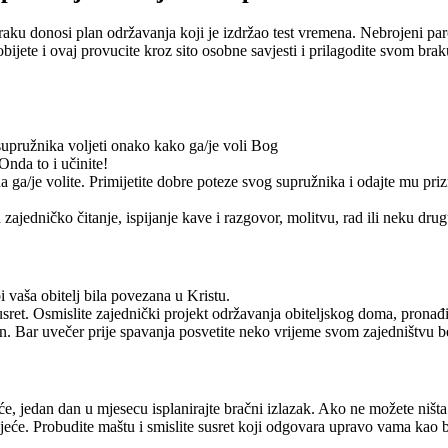
raku donosi plan održavanja koji je izdržao test vremena. Nebrojeni paro
dobijete i ovaj provucite kroz sito osobne savjesti i prilagodite svom bra
upružnika voljeti onako kako ga/je voli Bog
Onda to i učinite!
 ga/je volite. Primijetite dobre poteze svog supružnika i odajte mu priz
 zajedničko čitanje, ispijanje kave i razgovor, molitvu, rad ili neku dru
 vaša obitelj bila povezana u Kristu.
ret. Osmislite zajednički projekt održavanja obiteljskog doma, pronađit
dan. Bar uvečer prije spavanja posvetite neko vrijeme svom zajedništvu 
, jedan dan u mjesecu isplanirajte bračni izlazak. Ako ne možete ništa o
ijeće. Probudite maštu i smislite susret koji odgovara upravo vama kao 