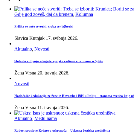
Gdje god zoveš, daj da krenem
,
Kolumna
Prilika se neće stvoriti, treba se (iz)boriti
Slavica Kutnjak
17. svibnja 2026.
Aktualno
,
Novosti
Sloboda voljenja – logoterapijske radionice za mame u Splitu
Žena Vrsna
20. travnja 2026.
Novosti
Hodočašće i edukacija ze žene iz Hrvatske i BiH u Italiju – stopama svetica koje u
Žena Vrsna
11. travnja 2026.
Aktualno
,
Među nama
Radost proslave Kristova uskrsnuća – Uskrsna čestitka uredništva