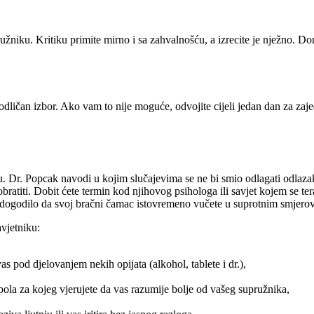
žniku. Kritiku primite mirno i sa zahvalnošću, a izrecite je nježno. Do
odličan izbor. Ako vam to nije moguće, odvojite cijeli jedan dan za zaj
ju. Dr. Popcak navodi u kojim slučajevima se ne bi smio odlagati odlazak
obratiti. Dobit ćete termin kod njihovog psihologa ili savjet kojem se t
bi dogodilo da svoj bračni čamac istovremeno vučete u suprotnim smjero
vjetniku:
s pod djelovanjem nekih opijata (alkohol, tablete i dr.),
pola za kojeg vjerujete da vas razumije bolje od vašeg supružnika,