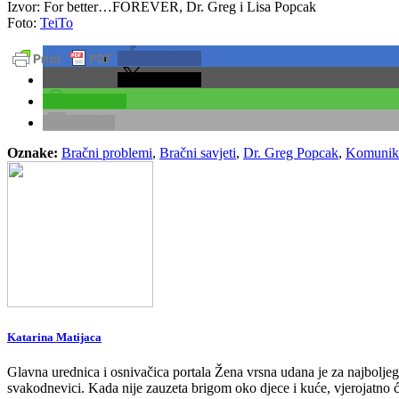
Izvor: For better…FOREVER, Dr. Greg i Lisa Popcak
Foto:
TeiTo
podijelite
podijelite
podijelite
e-pošta
Oznake:
Bračni problemi
,
Bračni savjeti
,
Dr. Greg Popcak
,
Komunika
Katarina Matijaca
Glavna urednica i osnivačica portala Žena vrsna udana je za najbolje
svakodnevici. Kada nije zauzeta brigom oko djece i kuće, vjerojatno ćet