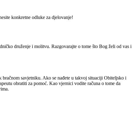
nesite konkretne odluke za djelovanje!
edničko druženje i molitvu. Razgovarajte o tome što Bog želi od vas i
 bračnom savjetniku. Ako se nađete u takvoj situaciji Obiteljsko i
erapeutu obratiti za pomoć. Kao vjernici vodite računa o tome da
vima.