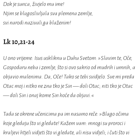
Dok je sunca, živjelo mu ime!
Njim se blagoslivljala sva plemena zemlje,
svi narodi nazivali ga blaženim!
Lk 10,21-24
U ono vrijeme: Isus uskliknu u Duhu Svetom: »Slavim te, Oče,
Gospodaru neba i zemlje, što si ovo sakrio od mudrih i umnih, a
objavio malenima. Da, Oče! Tako se tebi svidjelo. Sve mi preda
Otac moj i nitko ne zna tko je Sin — doli Otac; niti tko je Otac
— doli Sin i onaj kome Sin hoće da objavi.«
Tada se okrene učenicima pa im nasamo reče: »Blago očima
koje gledaju što vi gledate! Kažem vam: mnogi su proroci i
kraljevi htjeli vidjeti što vi gledate, ali nisu vidjeli; i čuti što vi