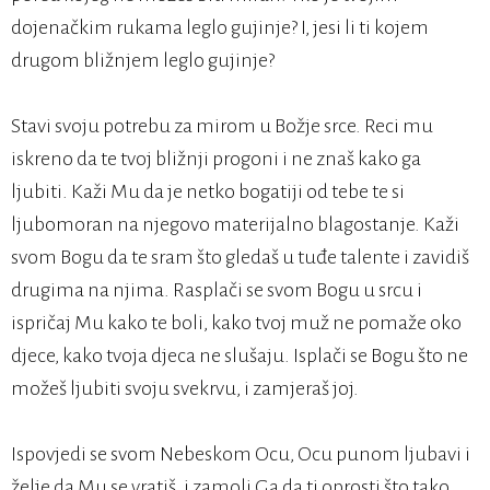
dojenačkim rukama leglo gujinje? I, jesi li ti kojem
drugom bližnjem leglo gujinje?
Stavi svoju potrebu za mirom u Božje srce. Reci mu
iskreno da te tvoj bližnji progoni i ne znaš kako ga
ljubiti. Kaži Mu da je netko bogatiji od tebe te si
ljubomoran na njegovo materijalno blagostanje. Kaži
svom Bogu da te sram što gledaš u tuđe talente i zavidiš
drugima na njima. Rasplači se svom Bogu u srcu i
ispričaj Mu kako te boli, kako tvoj muž ne pomaže oko
djece, kako tvoja djeca ne slušaju. Isplači se Bogu što ne
možeš ljubiti svoju svekrvu, i zamjeraš joj.
Ispovjedi se svom Nebeskom Ocu, Ocu punom ljubavi i
želje da Mu se vratiš, i zamoli Ga da ti oprosti što tako