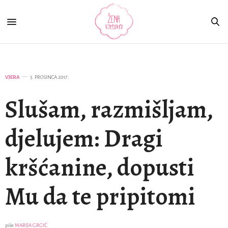
VJERA
5. PROSINCA 2017.
Slušam, razmišljam,
djelujem: Dragi
kršćanine, dopusti
Mu da te pripitomi
piše
MARIJA GRGIĆ