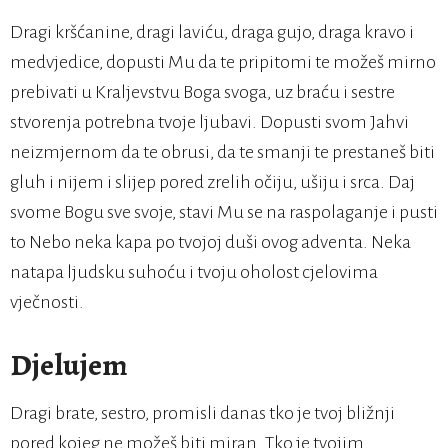
Dragi kršćanine, dragi laviću, draga gujo, draga kravo i
medvjedice, dopusti Mu da te pripitomi te možeš mirno
prebivati u Kraljevstvu Boga svoga, uz braću i sestre
stvorenja potrebna tvoje ljubavi. Dopusti svom Jahvi
neizmjernom da te obrusi, da te smanji te prestaneš biti
gluh i nijem i slijep pored zrelih očiju, ušiju i srca. Daj
svome Bogu sve svoje, stavi Mu se na raspolaganje i pusti
to Nebo neka kapa po tvojoj duši ovog adventa. Neka
natapa ljudsku suhoću i tvoju oholost cjelovima
vječnosti.
Djelujem
Dragi brate, sestro, promisli danas tko je tvoj bližnji
pored kojeg ne možeš biti miran. Tko je tvojim