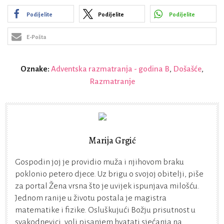
Podijelite
Podijelite
Podijelite
E-Pošta
Oznake:
Adventska razmatranja - godina B
,
Došašće
,
Razmatranje
Marija Grgić
Gospodin joj je providio muža i njihovom braku
poklonio petero djece. Uz brigu o svojoj obitelji, piše
za portal Žena vrsna što je uvijek ispunjava milošću.
Jednom ranije u životu postala je magistra
matematike i fizike. Osluškujući Božju prisutnost u
svakodnevici, voli pisanjem hvatati sjećanja na