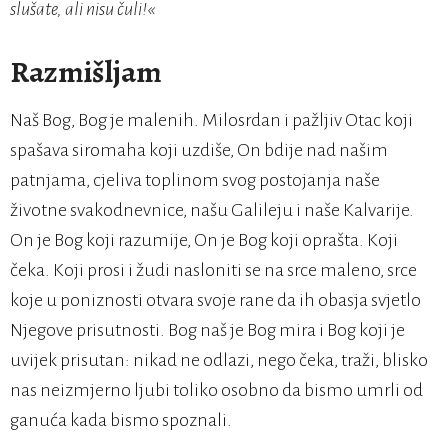
slušate, ali nisu čuli!«
Razmišljam
Naš Bog, Bog je malenih. Milosrdan i pažljiv Otac koji
spašava siromaha koji uzdiše, On bdije nad našim
patnjama, cjeliva toplinom svog postojanja naše
životne svakodnevnice, našu Galileju i naše Kalvarije.
On je Bog koji razumije, On je Bog koji oprašta. Koji
čeka. Koji prosi i žudi nasloniti se na srce maleno, srce
koje u poniznosti otvara svoje rane da ih obasja svjetlo
Njegove prisutnosti. Bog naš je Bog mira i Bog koji je
uvijek prisutan: nikad ne odlazi, nego čeka, traži, blisko
nas neizmjerno ljubi toliko osobno da bismo umrli od
ganuća kada bismo spoznali.