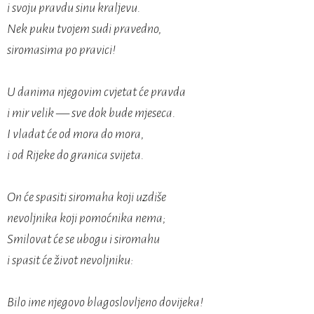
i svoju pravdu sinu kraljevu.
Nek puku tvojem sudi pravedno,
siromasima po pravici!
U danima njegovim cvjetat će pravda
i mir velik — sve dok bude mjeseca.
I vladat će od mora do mora,
i od Rijeke do granica svijeta.
On će spasiti siromaha koji uzdiše
nevoljnika koji pomoćnika nema;
Smilovat će se ubogu i siromahu
i spasit će život nevoljniku:
Bilo ime njegovo blagoslovljeno dovijeka!