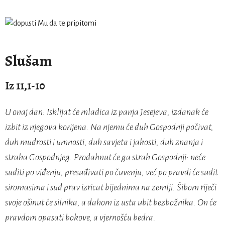
Slušam
Iz 11,1-10
U onaj dan: Isklijat će mladica iz panja Jesejeva, izdanak će
izbit iz njegova korijena. Na njemu će duh Gospodnji počivat,
duh mudrosti i umnosti, duh savjeta i jakosti, duh znanja i
straha Gospodnjeg. Prodahnut će ga strah Gospodnji: neće
suditi po viđenju, presuđivati po čuvenju, već po pravdi će sudit
siromasima i sud prav izricat bijednima na zemlji. Šibom riječi
svoje ošinut će silnika, a dahom iz usta ubit bezbožnika. On će
pravdom opasati bokove, a vjernošću bedra.