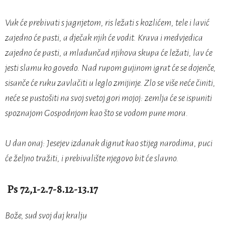
Vuk će prebivati s jagnjetom, ris ležati s kozlićem, tele i lavić
zajedno će pasti, a dječak njih će vodit. Krava i medvjedica
zajedno će pasti, a mladunčad njihova skupa će ležati, lav će
jesti slamu ko govedo. Nad rupom gujinom igrat će se dojenče,
sisanče će ruku zavlačiti u leglo zmijinje. Zlo se više neće činiti,
neće se pustošiti na svoj svetoj gori mojoj: zemlja će se ispuniti
spoznajom Gospodnjom kao što se vodom pune mora.
U dan onaj: Jesejev izdanak dignut kao stijeg narodima, puci
će željno tražiti, i prebivalište njegovo bit će slavno.
Ps 72,1-2.7-8.12-13.17
Bože, sud svoj daj kralju