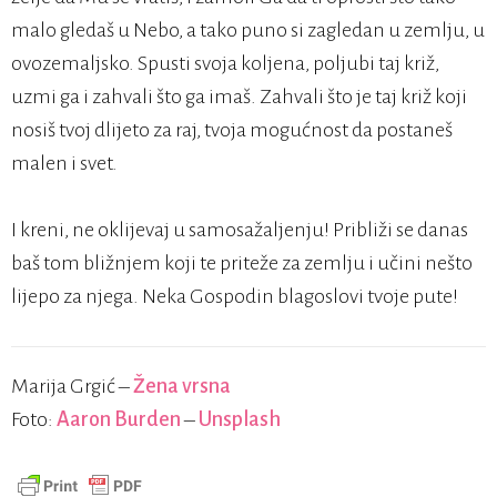
malo gledaš u Nebo, a tako puno si zagledan u zemlju, u
ovozemaljsko. Spusti svoja koljena, poljubi taj križ,
uzmi ga i zahvali što ga imaš. Zahvali što je taj križ koji
nosiš tvoj dlijeto za raj, tvoja mogućnost da postaneš
malen i svet.
I kreni, ne oklijevaj u samosažaljenju! Približi se danas
baš tom bližnjem koji te priteže za zemlju i učini nešto
lijepo za njega. Neka Gospodin blagoslovi tvoje pute!
Marija Grgić –
Žena vrsna
Foto:
Aaron Burden
–
Unsplash