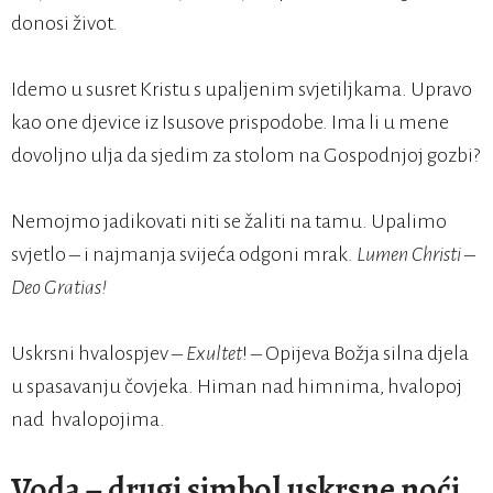
donosi život.
Idemo u susret Kristu s upaljenim svjetiljkama. Upravo
kao one djevice iz Isusove prispodobe. Ima li u mene
dovoljno ulja da sjedim za stolom na Gospodnjoj gozbi?
Nemojmo jadikovati niti se žaliti na tamu. Upalimo
svjetlo – i najmanja svijeća odgoni mrak.
Lumen Christi –
Deo Gratias!
Uskrsni hvalospjev –
Exultet
! – Opijeva Božja silna djela
u spasavanju čovjeka. Himan nad himnima, hvalopoj
nad hvalopojima.
Voda – drugi simbol uskrsne noći