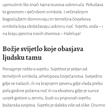
uprisutniti što znači tajna Isusova uskrsnuća. Pokušava
to govorom i rječnikom simbola. I večerašnjim
bogoslužjem dominiraju tri temeljna čovjekova
simbola koja obilježavaju uskrsnu noć: Svjetlo, voda – i
na kraju pjesma novih stvorova – Haleluja!
Božje svijetlo koje obasjava
ljudsku tamu
Ponajprije nešto o svjetlu. Svjetlost je jedan od
temeljnih simbola, arhetipova čovječanstva. Svejedno
gdje se nalazili, ili na krajnjem sjeveru gdje vlada preko
pola godine polarna noć ili na ekvatoru gdje je sunce
uvijek gotovo u zenitu, ljudi su pripisivali svjetlu
božanska svojstva. Svjetlo je daleko više od slike. Divimo