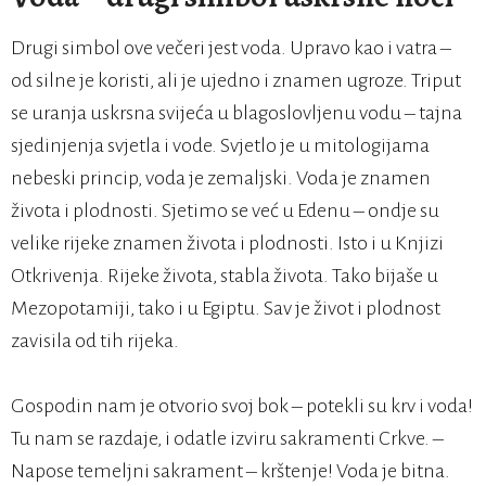
Drugi simbol ove večeri jest voda. Upravo kao i vatra –
od silne je koristi, ali je ujedno i znamen ugroze. Triput
se uranja uskrsna svijeća u blagoslovljenu vodu – tajna
sjedinjenja svjetla i vode. Svjetlo je u mitologijama
nebeski princip, voda je zemaljski. Voda je znamen
života i plodnosti. Sjetimo se već u Edenu – ondje su
velike rijeke znamen života i plodnosti. Isto i u Knjizi
Otkrivenja. Rijeke života, stabla života. Tako bijaše u
Mezopotamiji, tako i u Egiptu. Sav je život i plodnost
zavisila od tih rijeka.
Gospodin nam je otvorio svoj bok – potekli su krv i voda!
Tu nam se razdaje, i odatle izviru sakramenti Crkve. –
Napose temeljni sakrament – krštenje! Voda je bitna.