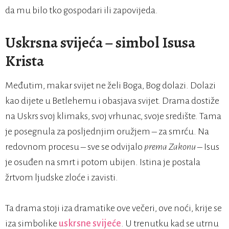
da mu bilo tko gospodari ili zapovijeda.
Uskrsna svijeća – simbol Isusa
Krista
Međutim, makar svijet ne želi Boga, Bog dolazi. Dolazi
kao dijete u Betlehemu i obasjava svijet. Drama dostiže
na Uskrs svoj klimaks, svoj vrhunac, svoje središte. Tama
je posegnula za posljednjim oružjem – za smrću. Na
redovnom procesu – sve se odvijalo
prema Zakonu
– Isus
je osuđen na smrt i potom ubijen. Istina je postala
žrtvom ljudske zloće i zavisti.
Ta drama stoji iza dramatike ove večeri, ove noći, krije se
iza simbolike
uskrsne svijeće
. U trenutku kad se utrnu