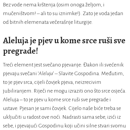
Bez vode nema krštenja (osim onoga željom, i
mučeništvom! – ali to su iznimke!). Zato je voda jedan
od bitnih elemenata večerašnje liturgije.
Aleluja je pjev u kome srce ruši sve
pregrade!
Treći element jest svečano pjevanje: Đakon ili svećenik
pjevaju svečani ‘
Aleluja
’ – Slavite Gospodina. Međutim,
to je pjev srca, cijeli čovjek pjeva, neizrecivim
jubiliranjem. Riječi ne mogu izraziti ono što srce osjeća.
Aleluja – to je pjev u kome srce ruši sve pregrade i
ustave. Pjesan je sami čovjek. Cijelo naše biće treba se
uključiti u radost ove noći. Nadrasti sama sebe, izići iz
sebe, i pjevajući Gospodinu koji učini silne stvari svomu