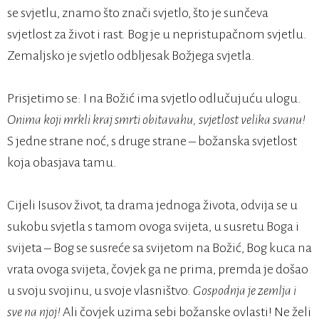
se svjetlu, znamo što znači svjetlo, što je sunčeva
svjetlost za život i rast. Bog je u nepristupačnom svjetlu.
Zemaljsko je svjetlo odbljesak Božjega svjetla.
Prisjetimo se: I na Božić ima svjetlo odlučujuću ulogu.
Onima koji mrkli kraj smrti obitavahu, svjetlost velika svanu!
S jedne strane noć, s druge strane – božanska svjetlost
koja obasjava tamu.
Cijeli Isusov život, ta drama jednoga života, odvija se u
sukobu svjetla s tamom ovoga svijeta, u susretu Boga i
svijeta – Bog se susreće sa svijetom na Božić, Bog kuca na
vrata ovoga svijeta, čovjek ga ne prima, premda je došao
u svoju svojinu, u svoje vlasništvo.
Gospodnja je zemlja i
sve na njoj!
Ali čovjek uzima sebi božanske ovlasti! Ne želi