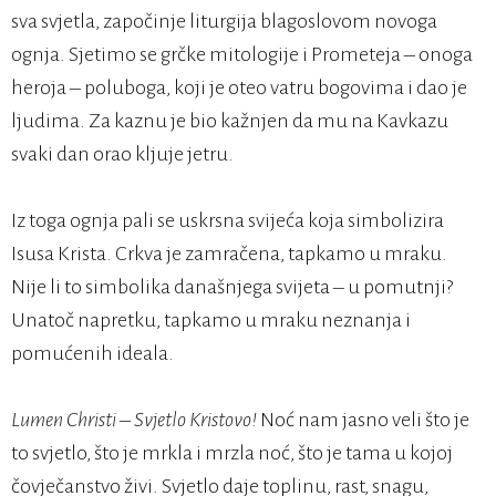
sva svjetla, započinje liturgija blagoslovom novoga
ognja. Sjetimo se grčke mitologije i Prometeja – onoga
heroja – poluboga, koji je oteo vatru bogovima i dao je
ljudima. Za kaznu je bio kažnjen da mu na Kavkazu
svaki dan orao kljuje jetru.
Iz toga ognja pali se uskrsna svijeća koja simbolizira
Isusa Krista. Crkva je zamračena, tapkamo u mraku.
Nije li to simbolika današnjega svijeta – u pomutnji?
Unatoč napretku, tapkamo u mraku neznanja i
pomućenih ideala.
Lumen Christi – Svjetlo Kristovo!
Noć nam jasno veli što je
to svjetlo, što je mrkla i mrzla noć, što je tama u kojoj
čovječanstvo živi. Svjetlo daje toplinu, rast, snagu,