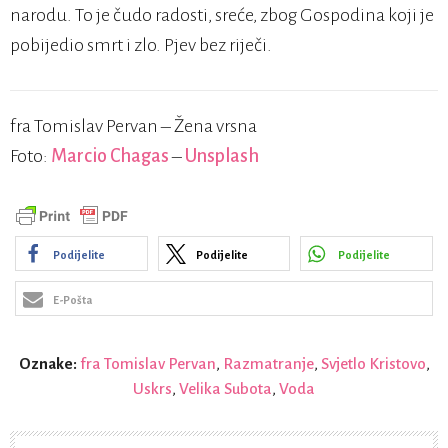
narodu. To je čudo radosti, sreće, zbog Gospodina koji je
pobijedio smrt i zlo. Pjev bez riječi.
fra Tomislav Pervan – Žena vrsna
Foto:
Marcio Chagas
–
Unsplash
Podijelite
Podijelite
Podijelite
E-Pošta
Oznake:
fra Tomislav Pervan
,
Razmatranje
,
Svjetlo Kristovo
,
Uskrs
,
Velika Subota
,
Voda