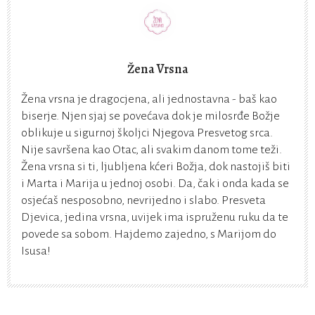
Žena Vrsna
Žena vrsna je dragocjena, ali jednostavna - baš kao
biserje. Njen sjaj se povećava dok je milosrđe Božje
oblikuje u sigurnoj školjci Njegova Presvetog srca.
Nije savršena kao Otac, ali svakim danom tome teži.
Žena vrsna si ti, ljubljena kćeri Božja, dok nastojiš biti
i Marta i Marija u jednoj osobi. Da, čak i onda kada se
osjećaš nesposobno, nevrijedno i slabo. Presveta
Djevica, jedina vrsna, uvijek ima ispruženu ruku da te
povede sa sobom. Hajdemo zajedno, s Marijom do
Isusa!