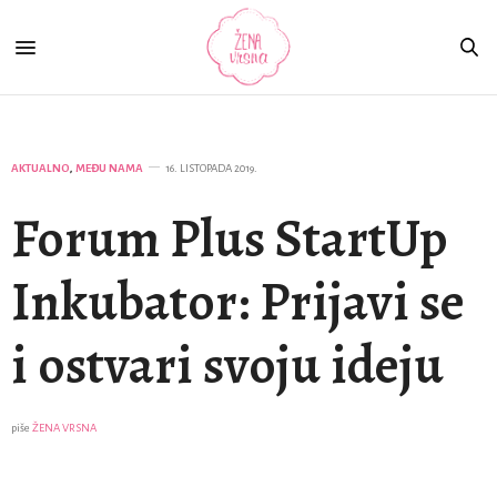
AKTUALNO
,
MEĐU NAMA
16. LISTOPADA 2019.
Forum Plus StartUp
Inkubator: Prijavi se
i ostvari svoju ideju
piše
ŽENA VRSNA