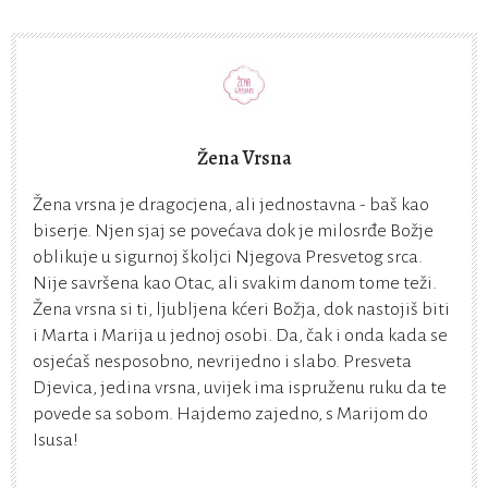
Žena Vrsna
Žena vrsna je dragocjena, ali jednostavna - baš kao
biserje. Njen sjaj se povećava dok je milosrđe Božje
oblikuje u sigurnoj školjci Njegova Presvetog srca.
Nije savršena kao Otac, ali svakim danom tome teži.
Žena vrsna si ti, ljubljena kćeri Božja, dok nastojiš biti
i Marta i Marija u jednoj osobi. Da, čak i onda kada se
osjećaš nesposobno, nevrijedno i slabo. Presveta
Djevica, jedina vrsna, uvijek ima ispruženu ruku da te
povede sa sobom. Hajdemo zajedno, s Marijom do
Isusa!