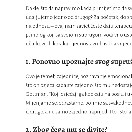
Dakle, što da napravimo kada primijetimo da svj
udaljujemo jedno od drugog? Za početak, dobro 
na odnosu – ovaj nam savjet često daju terapeu
psiholog koji sa svojom suprugom vodi vrlo usp
učinkovitih koraka – jednostavnih istina vrijed
1. Ponovno upoznajte svog supru
Ovo je temelj zajednice, poznavanje emocionaln
što on osjeća kada ste zajedno, što mu nedostaje, 
Gottman. “Koji osjećaji ga kopkaju na poslu i u 
Mijenjamo se, odrastamo, borimo sa svakodnevn
u drugo, a ne samo zajedno naprijed. I to, isto, al
2. Zbog čega mu se divite?