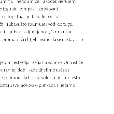
 sumnju i nedoumice. Također, vjerujem
je izgubiti kompas i uzrokovati
u toj situaciji. Također, često
i ljubavi, što zbunjuje i vodi do tuge,
jte ljubav i zaljubljenost, šarmantnu i
promatrači i htjeli bismo da se nastavi, no
jepim jest volja i želja da volimo. Ona ističe
ajranijoj dobi, kada dijelimo ručak s
njeg odmora da bismo volontirali, umjesto
postaju sve jače svaki put kada slijedimo