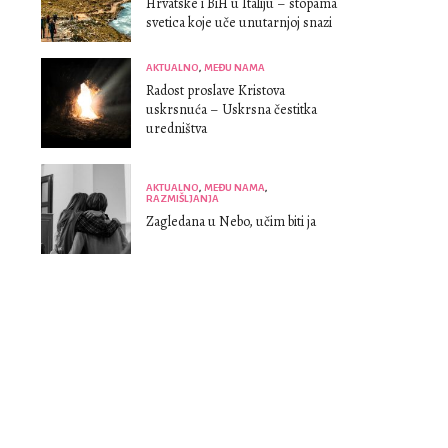
Hrvatske i BiH u Italiju – stopama
svetica koje uče unutarnjoj snazi
AKTUALNO
,
MEĐU NAMA
Radost proslave Kristova
uskrsnuća – Uskrsna čestitka
uredništva
AKTUALNO
,
MEĐU NAMA
,
RAZMIŠLJANJA
Zagledana u Nebo, učim biti ja