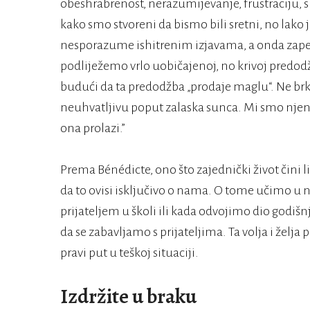
obeshrabrenost, nerazumijevanje, frustraciju,
kako smo stvoreni da bismo bili sretni, no lako 
nesporazume ishitrenim izjavama, a onda zapeti 
podliježemo vrlo uobičajenoj, no krivoj predodžb
budući da ta predodžba „prodaje maglu“. Ne brka
neuhvatljivu poput zalaska sunca. Mi smo njeni 
ona prolazi.”
Prema Bénédicte, ono što zajednički život čini li
da to ovisi isključivo o nama. O tome učimo u n
prijateljem u školi ili kada odvojimo dio godiš
da se zabavljamo s prijateljima. Ta volja i želja 
pravi put u teškoj situaciji.
Izdržite u braku