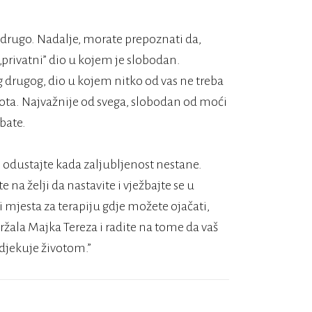
no drugo. Nadalje, morate prepoznati da,
 „privatni” dio u kojem je slobodan.
drugog, dio u kojem nitko od vas ne treba
vota. Najvažnije od svega, slobodan od moći
ebate.
 odustajte kada zaljubljenost nestane.
e na želji da nastavite i vježbajte se u
i mjesta za terapiju gdje možete ojačati,
zdržala Majka Tereza i radite na tome da vaš
djekuje životom.”