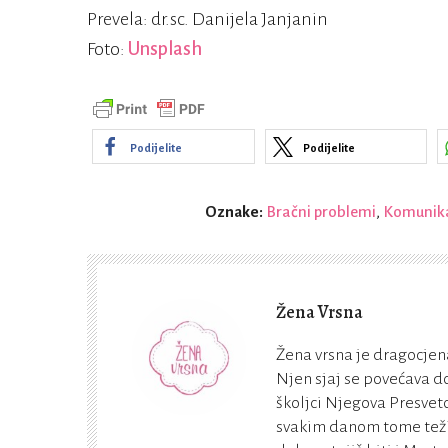
Prevela: dr.sc. Danijela Janjanin
Foto:
Unsplash
Podijelite
Podijelite
Oznake:
Bračni problemi
,
Komunika
Žena Vrsna
Žena vrsna je dragocjena
Njen sjaj se povećava do
školjci Njegova Presveto
svakim danom tome teži. 