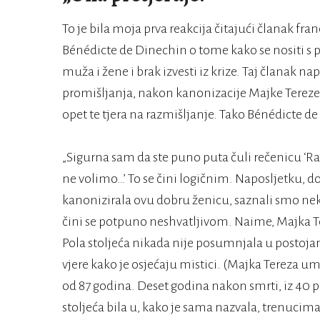
To je bila moja prva reakcija čitajući članak fra
Bénédicte de Dinechin o tome kako se nositi 
muža i žene i brak izvesti iz krize. Taj članak n
promišljanja, nakon kanonizacije Majke Tereze.
opet te tjera na razmišljanje. Tako Bénédicte de
„Sigurna sam da ste puno puta čuli rečenicu ‘Raz
ne volimo…’ To se čini logičnim. Naposljetku, dob
kanonizirala ovu dobru ženicu, saznali smo nek
čini se potpuno neshvatljivom. Naime, Majka Ter
Pola stoljeća nikada nije posumnjala u postojan
vjere kako je osjećaju mistici. (Majka Tereza umr
od 87 godina. Deset godina nakon smrti, iz 40 pi
stoljeća bila u, kako je sama nazvala, trenucima