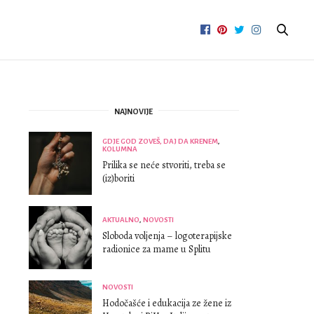
NAJNOVIJE
GDJE GOD ZOVEŠ, DAJ DA KRENEM
,
KOLUMNA
Prilika se neće stvoriti, treba se
(iz)boriti
AKTUALNO
,
NOVOSTI
Sloboda voljenja – logoterapijske
radionice za mame u Splitu
NOVOSTI
Hodočašće i edukacija ze žene iz