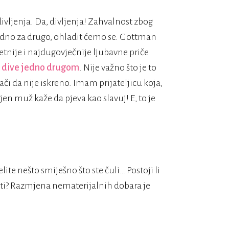
ivljenja. Da, divljenja! Zahvalnost zbog
edno za drugo, ohladit ćemo se. Gottman
etnije i najdugovječnije ljubavne priče
a
dive jedno drugom
. Nije važno što je to
ači da nije iskreno. Imam prijateljicu koja,
en muž kaže da pjeva kao slavuj! E, to je
elite nešto smiješno što ste čuli… Postoji li
ti? Razmjena nematerijalnih dobara je