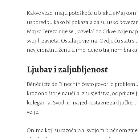
Kakve veze imaju poteškoće u braku s Majkom 
usporedbu kako bi pokazala da su usko povezani.
Majka Tereza nije se „razvela” od Crkve. Nije napu
svojih zavjeta. Ostala je vjerna. Ovdje ću stati 
nevjerojatnu ženu u ime ideje o trajnom braku”
Ljubav i zaljubljenost
Bénédicte de Dinechin često govori o problemu b
kroz ono što je naučila iz susjedstva, od prijatelj
kolegama. Svodi ih na jednostavne zaključke, tr
volje.
Onima koji su razočarani svojom bračnom zaj