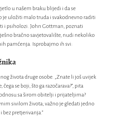
etlo u našem braku blijedi i da se
je uložiti malo truda i svakodnevno raditi
ti i psiholozi. John Gottman, poznati
ješno bračno savjetovalište, nudi nekoliko
nih pamćenja. Isprobajmo ih svi:
žnika
og života druge osobe. „Znate li još uvijek
čega se boji, što ga razočarava?”, pita
odnosu sa širom obitelji i prijateljima?
im sivilom života; važno je gledati jedno
i bez pretjerivanja.”