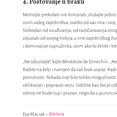
4. Poštovanje u braku
Nemojte prekidati niti kritizirati, slušajte jed
osim vašeg zajedništva, svatko od vas ima i svoj
Slobodan od osuđivanja, od razočaravanja onog 
odustati od svojeg hobija u ime zajedničkog ži
i dominacije supružnika, osim ako to želite i tr
„Ne odustajte”, kaže Bénédicte de Dinechin. „Ne
Radite na želji i namjeri da vaš brak uspije. Radit
poniznosti. Nikada nije bilo toliko mogućnosti 
oblikovati i popraviti vezu. Izdržite kao što je i
odnos ne bude tup i prazan, nego da u punini o
Eva Maciak –
Aleteia