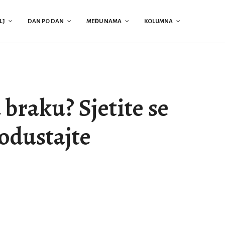
LJ
DAN PO DAN
MEĐU NAMA
KOLUMNA
braku? Sjetite se
 odustajte