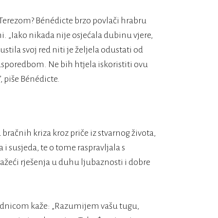
Terezom? Bénédicte brzo povlači hrabru
 „Iako nikada nije osjećala dubinu vjere,
stila svoj red niti je željela odustati od
s usporedbom. Ne bih htjela iskoristiti ovu
, piše Bénédicte.
račnih kriza kroz priče iz stvarnog života,
a i susjeda, te o tome raspravljala s
ažeći rješenja u duhu ljubaznosti i dobre
ednicom kaže: „Razumijem vašu tugu,