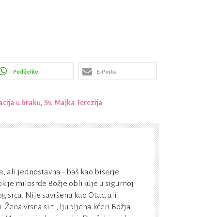
Podijelite
E-Pošta
cija u braku
,
Sv. Majka Terezija
, ali jednostavna - baš kao biserje.
k je milosrđe Božje oblikuje u sigurnoj
g srca. Nije savršena kao Otac, ali
Žena vrsna si ti, ljubljena kćeri Božja,