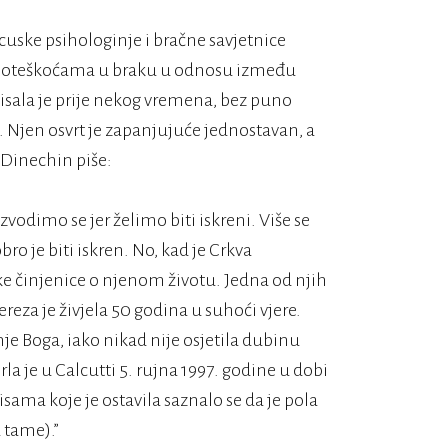
ncuske psihologinje i bračne savjetnice
s poteškoćama u braku u odnosu između
apisala je prije nekog vremena, bez puno
 Njen osvrt je zapanjujuće jednostavan, a
 Dinechin piše:
vodimo se jer želimo biti iskreni. Više se
ro je biti iskren. No, kad je Crkva
e činjenice o njenom životu. Jedna od njih
eza je živjela 50 godina u suhoći vjere.
je Boga, iako nikad nije osjetila dubinu
la je u Calcutti 5. rujna 1997. godine u dobi
sama koje je ostavila saznalo se da je pola
 tame).”