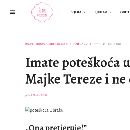
VJERA
LJUBAV
OBITE
BRAK
,
LJUBAV
,
PSIHOLOGIJA I OSOBNI RAZVOJ
16. LIPNJA 2017.
Imate poteškoća u 
Majke Tereze i ne
piše
ŽENA VRSNA
„Ona pretjeruje!”