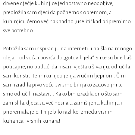
drvene dječje kuhinjice jednostavno neodoljive,
predložila sam djeci da počnemo s opremom, a
kuhinjicu ćemo već naknadno „useliti“ kad pripremimo
sve potrebno.
Potražila sam inspiraciju na internetu i naišla na mnogo
ideja – od voća i povrća do „gotovih jela“. Slike su bile baš
poticajne, no budući da nisam vješta u šivanju, odlučila
sam koristiti tehniku lijepljenja vrućim ljepilom. Čim
sam izradila prvo voće, svi smo bili jako zadovoljni te
smo odlučili nastaviti. Kako bih izradila ono što sam
zamislila, djeca su već nosila u zamišljenu kuhinju i
pripremala jelo. I nije bilo razlike između vrsnih
kuharica i vrsnih kuhara!