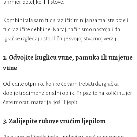
primjer, peteljke ili listove.
Kombinirala sam filc s različitim nijansama iste boje i
filc različite debljine. Na taj način smo nastojali da
igračke izgledaju što sličnije svojoj stvarnoj verziji.
2. Odvojite kuglicu vune, pamuka ili umjetne
vune
Odredite otprilike koliko će vam trebati da igračka
dobije trodimenzionalni oblik. Pripazite na količinu jer
ćete morati materijal još i lijepiti.
3. Zalijepite rubove vrućim ljepilom
Prvo sam zalijepila jednu polovicu igračke, odnosno,