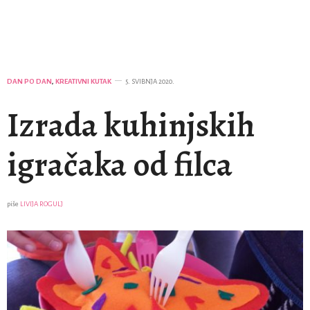
DAN PO DAN
,
KREATIVNI KUTAK
5. SVIBNJA 2020.
Izrada kuhinjskih
igračaka od filca
piše
LIVIJA ROGULJ