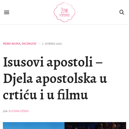
MEĐU NAMA
,
RECENZIJE
5. SVIBNJA 2020.
Isusovi apostoli –
Djela apostolska u
crtiću i u filmu
piše
SUZANA DŽEKO