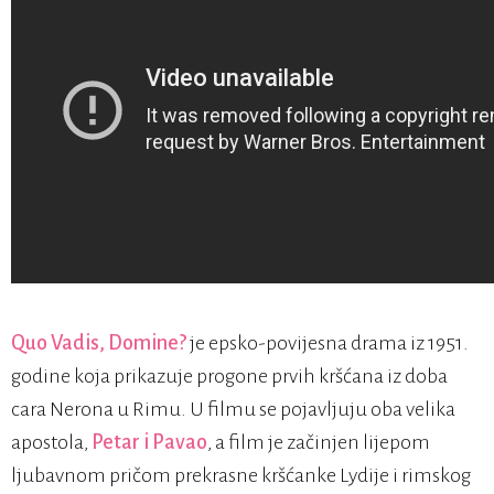
Quo Vadis, Domine?
je epsko-povijesna drama iz 1951.
godine koja prikazuje progone prvih kršćana iz doba
cara Nerona u Rimu. U filmu se pojavljuju oba velika
apostola,
Petar i Pavao
, a film je začinjen lijepom
ljubavnom pričom prekrasne kršćanke Lydije i rimskog