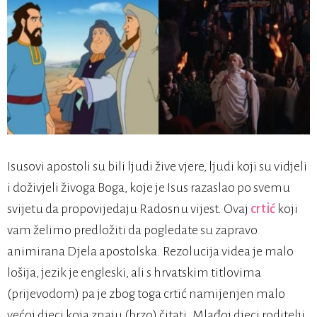
Isusovi apostoli su bili ljudi žive vjere, ljudi koji su vidjeli
i doživjeli živoga Boga, koje je Isus razaslao po svemu
svijetu da propovijedaju Radosnu vijest. Ovaj
crtić
koji
vam želimo predložiti da pogledate su zapravo
animirana Djela apostolska. Rezolucija videa je malo
lošija, jezik je engleski, ali s hrvatskim titlovima
(prijevodom) pa je zbog toga crtić namijenjen malo
većoj djeci koja znaju (brzo) čitati. Mlađoj djeci roditelji