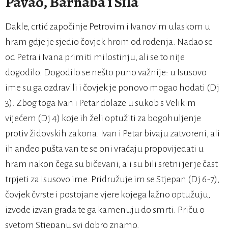
Pavao, Barnaba i Sila
Dakle, crtić započinje Petrovim i Ivanovim ulaskom u
hram gdje je sjedio čovjek hrom od rođenja. Nadao se
od Petra i Ivana primiti milostinju, ali se to nije
dogodilo. Dogodilo se nešto puno važnije: u Isusovo
ime su ga ozdravili i čovjek je ponovo mogao hodati (Dj
3). Zbog toga Ivan i Petar dolaze u sukob s Velikim
vijećem (Dj 4) koje ih želi optužiti za bogohuljenje
protiv židovskih zakona. Ivan i Petar bivaju zatvoreni, ali
ih anđeo pušta van te se oni vraćaju propovijedati u
hram nakon čega su bičevani, ali su bili sretni jer je čast
trpjeti za Isusovo ime. Pridružuje im se Stjepan (Dj 6-7),
čovjek čvrste i postojane vjere kojega lažno optužuju,
izvode izvan grada te ga kamenuju do smrti. Priču o
svetom Stjepanu svi dobro znamo.