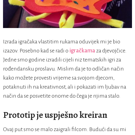
Izrada igračaka vlastitim rukama oduvijek mi je bio
izazov. Posebno kad se radi o
igračkama
za djevojčice.
Jedne smo godine izradili cijeli niz tematskih igri za
rođendansku proslavu. Mislim da je to odličan način
kako možete provesti vrijeme sa svojom djecom,
potaknuti ih na kreativnost, ali i pokazati im ljubav na
način da se posvetite onome do čega je njima stalo.
Prototip je uspješno kreiran
Ovaj put smo se malo zaigrali filcom. Budući da su mi