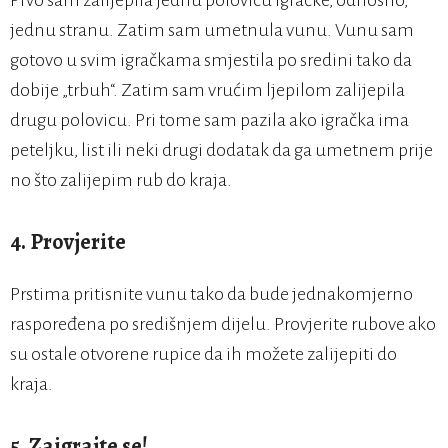
jednu stranu. Zatim sam umetnula vunu. Vunu sam
gotovo u svim igračkama smjestila po sredini tako da
dobije „trbuh“. Zatim sam vrućim ljepilom zalijepila
drugu polovicu. Pri tome sam pazila ako igračka ima
peteljku, list ili neki drugi dodatak da ga umetnem prije
no što zalijepim rub do kraja.
4. Provjerite
Prstima pritisnite vunu tako da bude jednakomjerno
raspoređena po središnjem dijelu. Provjerite rubove ako
su ostale otvorene rupice da ih možete zalijepiti do
kraja.
5. Zaigrajte se!