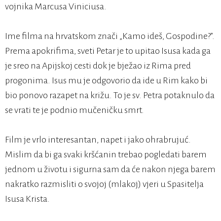
vojnika Marcusa Viniciusa.
Ime filma na hrvatskom znači „Kamo ideš, Gospodine?”.
Prema apokrifima, sveti Petar je to upitao Isusa kada ga
je sreo na Apijskoj cesti dok je bježao iz Rima pred
progonima. Isus mu je odgovorio da ide u Rim kako bi
bio ponovo razapet na križu. To je sv. Petra potaknulo da
se vrati te je podnio mučeničku smrt.
Film je vrlo interesantan, napet i jako ohrabrujuć.
Mislim da bi ga svaki kršćanin trebao pogledati barem
jednom u životu i sigurna sam da će nakon njega barem
nakratko razmisliti o svojoj (mlakoj) vjeri u Spasitelja
Isusa Krista.