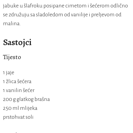
jabuke u šlafroku posipane cimetom i šećerom odlično
se združuju sa sladoledom od vanilije i preljevom od
malina.
Sastojci
Tijesto
1 jaje
1 žlica šećera
1 vanilin šećer
200 g glatkog brašna
250 ml mlijeka
prstohvat soli