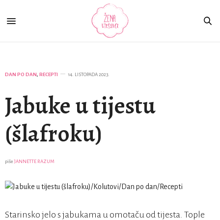
DAN PO DAN
,
RECEPTI
14. LISTOPADA 2023.
Jabuke u tijestu
(šlafroku)
piše
JANNETTE RAZUM
Starinsko jelo s jabukama u omotaču od tijesta. Tople