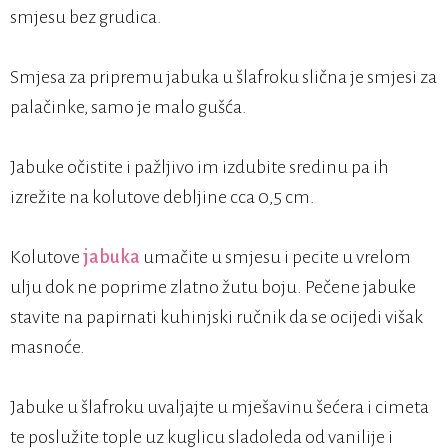
smjesu bez grudica.
Smjesa za pripremu jabuka u šlafroku slična je smjesi za
palačinke, samo je malo gušća.
Jabuke očistite i pažljivo im izdubite sredinu pa ih
izrežite na kolutove debljine cca 0,5 cm.
Kolutove
jabuka
umačite u smjesu i pecite u vrelom
ulju dok ne poprime zlatno žutu boju. Pečene jabuke
stavite na papirnati kuhinjski ručnik da se ocijedi višak
masnoće.
Jabuke u šlafroku uvaljajte u mješavinu šećera i cimeta
te poslužite tople uz kuglicu sladoleda od vanilije i