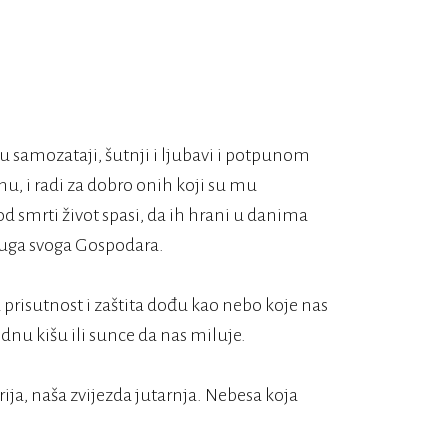
 u samozataji, šutnji i ljubavi i potpunom
nu, i radi za dobro onih koji su mu
od smrti život spasi, da ih hrani u danima
 sluga svoga Gospodara.
a prisutnost i zaštita dođu kao nebo koje nas
odnu kišu ili sunce da nas miluje.
rija, naša zvijezda jutarnja. Nebesa koja