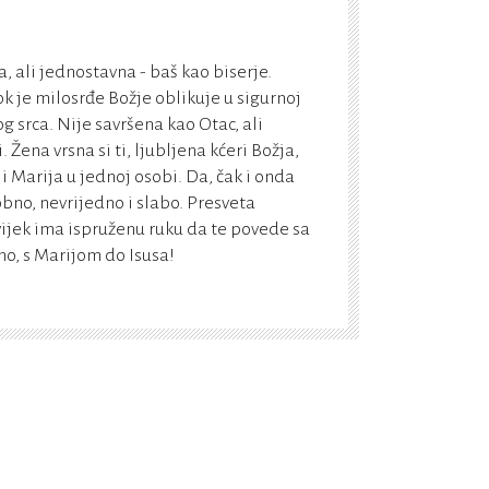
, ali jednostavna - baš kao biserje.
k je milosrđe Božje oblikuje u sigurnoj
g srca. Nije savršena kao Otac, ali
Žena vrsna si ti, ljubljena kćeri Božja,
 i Marija u jednoj osobi. Da, čak i onda
bno, nevrijedno i slabo. Presveta
vijek ima ispruženu ruku da te povede sa
, s Marijom do Isusa!