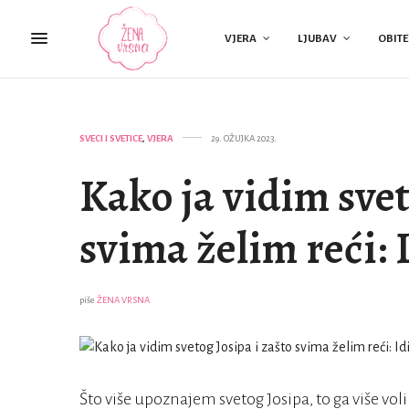
VJERA
LJUBAV
OBITE
SVECI I SVETICE
,
VJERA
29. OŽUJKA 2023.
Kako ja vidim svet
svima želim reći: I
piše
ŽENA VRSNA
Što više upoznajem svetog Josipa, to ga više vol