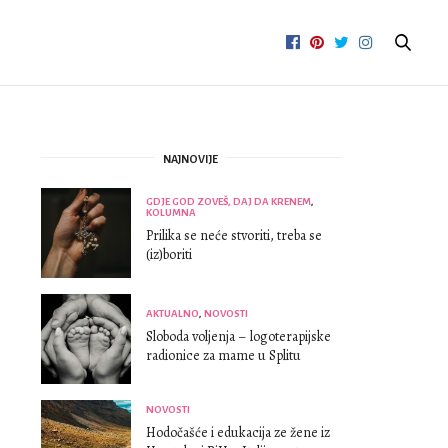
NAJNOVIJE
GDJE GOD ZOVEŠ, DAJ DA KRENEM
,
KOLUMNA
Prilika se neće stvoriti, treba se
(iz)boriti
AKTUALNO
,
NOVOSTI
Sloboda voljenja – logoterapijske
radionice za mame u Splitu
NOVOSTI
Hodočašće i edukacija ze žene iz