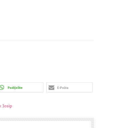
Podijelite
E-Pošta
. Josip