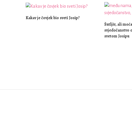
Kakav je čovjek bio sveti Josip?
Šutljiv, ali moć
svjedočanstvo o
svetom Josipu