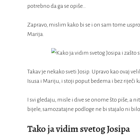
potrebno da ga se opiše…
Zapravo, mislim kako bi se i on sam tome usprotiv
Marija.
Takav je nekako sveti Josip. Upravo kao ovaj velik
Isusa i Mariju, i stoji poput bedema i bez riječi 
I svi gledaju, misle i dive se onome što piše, a n
bijele, samozatajne podloge ne bi stajalo ni bilo
Tako ja vidim svetog Josipa