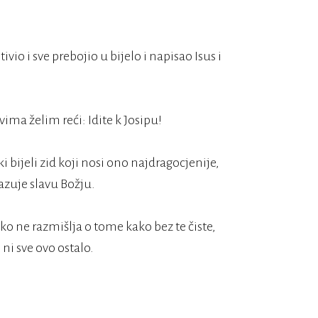
io i sve prebojio u bijelo i napisao Isus i
i bijeli zid koji nosi ono najdragocjenije,
kazuje slavu Božju.
itko ne razmišlja o tome kako bez te čiste,
 ni sve ovo ostalo.