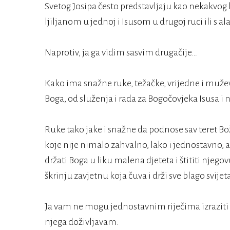
Svetog Josipa često predstavljaju kao nekakvog 
ljiljanom u jednoj i Isusom u drugoj ruci ili s al
Naprotiv, ja ga vidim sasvim drugačije…
Kako ima snažne ruke, težačke, vrijedne i mužev
Boga, od služenja i rada za Bogočovjeka Isusa i
Ruke tako jake i snažne da podnose sav teret Bož
koje nije nimalo zahvalno, lako i jednostavno, a
držati Boga u liku malena djeteta i štititi njego
škrinju zavjetnu koja čuva i drži sve blago svijet
Ja vam ne mogu jednostavnim riječima izraziti i 
njega doživljavam.