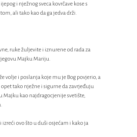
lijepog i nježnog sveca kovrčave kose s
atom, ali tako kao da ga jedva drži.
ne, ruke žuljevite i iznurene od rada za
 njegovu Majku Mariju.
e volje i poslanja koje mu je Bog povjerio, a
 opet tako nježne i sigurne da zavrjeđuju
vu Majku kao najdragocjenije svetište,
a.
izreći ovo što u duši osjećam i kako ja