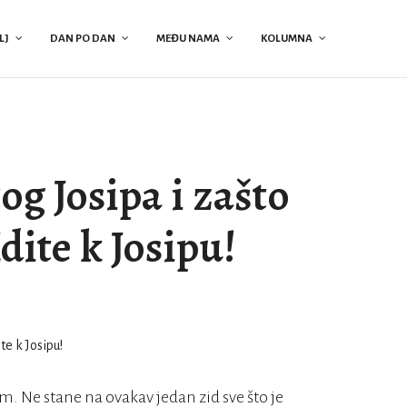
LJ
DAN PO DAN
MEĐU NAMA
KOLUMNA
og Josipa i zašto
dite k Josipu!
im. Ne stane na ovakav jedan zid sve što je