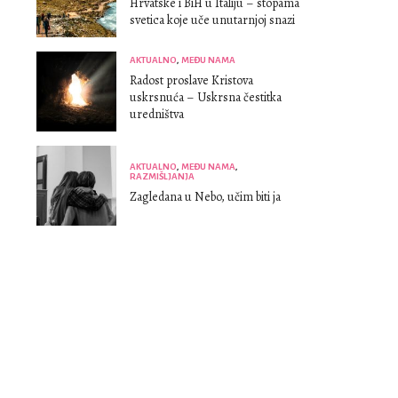
Hrvatske i BiH u Italiju – stopama
svetica koje uče unutarnjoj snazi
AKTUALNO
,
MEĐU NAMA
Radost proslave Kristova
uskrsnuća – Uskrsna čestitka
uredništva
AKTUALNO
,
MEĐU NAMA
,
RAZMIŠLJANJA
Zagledana u Nebo, učim biti ja