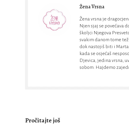
Žena Vrsna
Žena vrsna je dragocjena
Njen sjaj se povećava do
školjci Njegova Presveto
svakim danom tome teži. 
dok nastojiš biti i Marta
kada se osjećaš nesposo
Djevica, jedina vrsna, u
sobom. Hajdemo zajedno
Pročitajte još