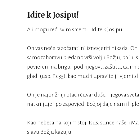
Idite k Josipu!
Ali mogu reći svim srcem – Idite k Josipu!
On vas neće razočarati ni iznevjeriti nikada. On
samozaboravu predano vrši volju Božju, pa i u s
povjereni na brigu i pod njegovu zaštitu, da im 
gladi (usp. Ps 33), kao mudri upravitelj i vjerni
On je najbrižniji otac i čuvar duše, njegova svet
natkriljuje i po zapovjedi Božjoj daje nam ili pl
Kao nebesa na kojim stoji Isus, sunce naše, i Ma
slavu Božju kazuju.