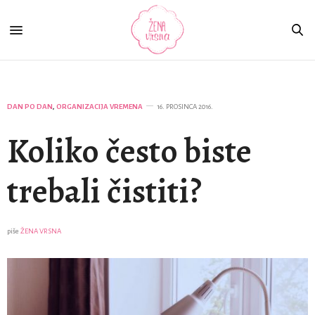
DAN PO DAN
,
ORGANIZACIJA VREMENA
16. PROSINCA 2016.
Koliko često biste
trebali čistiti?
piše
ŽENA VRSNA