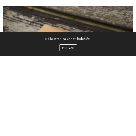
Naša stranica koristi kolačiće.
PRIHVATI
Vrijeme adventa leti i uskoro će se obitelji i prijatelji
okupiti kako bi proslavili rođenje Isusovo. Nakon
ludnice koja tjednima prethodi Božiću, kršćanske crkve
ispunit će mladi i stari, dotjerani da okupljeni slave