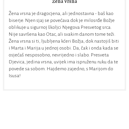
Žena Vrsna
Žena vrsna je dragocjena, ali jednostavna - baš kao
biserje. Njen sjaj se povećava dok je milosrđe Božje
oblikuje u sigurnoj školjci Njegova Presvetog srca.
Nije savršena kao Otac, ali svakim danom tome teži.
Žena vrsna si ti, ljubljena kćeri Božja, dok nastojiš biti
i Marta i Marija u jednoj osobi. Da, čak i onda kada se
osjećaš nesposobno, nevrijedno i slabo. Presveta
Djevica, jedina vrsna, uvijek ima ispruženu ruku da te
povede sa sobom. Hajdemo zajedno, s Marijom do
Isusa!