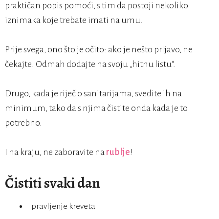
praktičan popis pomoći, s tim da postoji nekoliko
iznimaka koje trebate imati na umu.
Prije svega, ono što je očito: ako je nešto prljavo, ne
čekajte! Odmah dodajte na svoju „hitnu listu“.
Drugo, kada je riječ o sanitarijama, svedite ih na
minimum, tako da s njima čistite onda kada je to
potrebno.
I na kraju, ne zaboravite na
rublje
!
Čistiti svaki dan
pravljenje kreveta