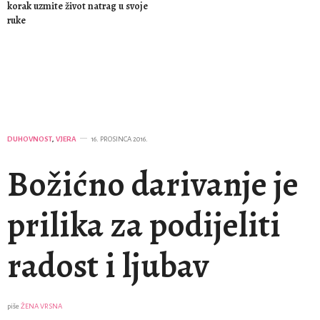
korak uzmite život natrag u svoje
ruke
DUHOVNOST
,
VJERA
16. PROSINCA 2016.
Božićno darivanje je
prilika za podijeliti
radost i ljubav
piše
ŽENA VRSNA