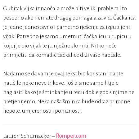
Gubitak vijka iz naočala može biti veliki problem i to
posebno ako nemate drugog pomagala za vid. Čačkalica
je jedno jednostavno i pametno rješenje za izgubljeni
vijak! Potrebno je samo umetnuti čačkalicu u rupicu u
kojoj je bio vijak te ju nježno slomiti. Nitko neće
primijetiti da komadić čačkalice drži vaše naočale.
Nadamo se da vam je ovaj tekst bio koristan i da ste
naučile neke nove trikove. Još bismo samo htjele
naglasiti kako je šminkanje u redu dokle god s njime ne
pretjerujemo. Neka naša šminka bude odraz prirodne
ljepote, umjerenosti i poniznosti.
Lauren Schumacker –
Romper.com