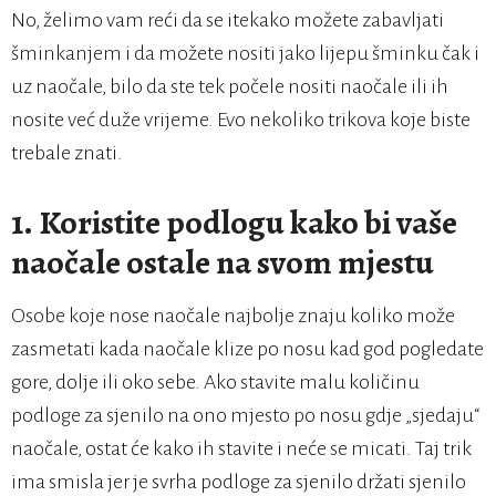
No, želimo vam reći da se itekako možete zabavljati
šminkanjem i da možete nositi jako lijepu šminku čak i
uz naočale, bilo da ste tek počele nositi naočale ili ih
nosite već duže vrijeme. Evo nekoliko trikova koje biste
trebale znati.
1.
Koristite podlogu kako bi vaše
naočale ostale na svom mjestu
Osobe koje nose naočale najbolje znaju koliko može
zasmetati kada naočale klize po nosu kad god pogledate
gore, dolje ili oko sebe. Ako stavite malu količinu
podloge za sjenilo na ono mjesto po nosu gdje „sjedaju“
naočale, ostat će kako ih stavite i neće se micati. Taj trik
ima smisla jer je svrha podloge za sjenilo držati sjenilo