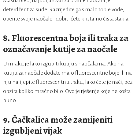
Mashableu, najbolja stvar za pranje naočala je
deterdžent za suđe. Razrijedite ga s malo tople vode,
operite svoje naočale i dobiti ćete kristalno čista stakla.
8.
Fluorescentna boja ili traka za
označavanje kutije za naočale
U mraku je lako izgubiti kutiju s naočalama. Ako na
kutiju za naočale dodate malo fluorescentne boje ili na
nju nalijepite fluorescentnu traku, lako ćete je naći, bez
obzira koliko mračno bilo. Ovo je rješenje koje ne košta
puno.
9.
Čačkalica može zamijeniti
izgubljeni vijak