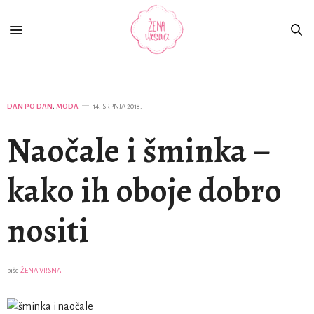
DAN PO DAN
,
MODA
14. SRPNJA 2018.
Naočale i šminka –
kako ih oboje dobro
nositi
piše
ŽENA VRSNA