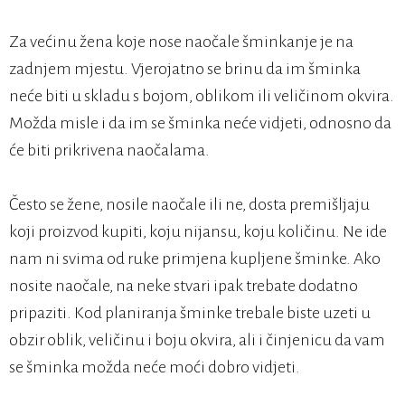
Za većinu žena koje nose naočale šminkanje je na
zadnjem mjestu. Vjerojatno se brinu da im šminka
neće biti u skladu s bojom, oblikom ili veličinom okvira.
Možda misle i da im se šminka neće vidjeti, odnosno da
će biti prikrivena naočalama.
Često se žene, nosile naočale ili ne, dosta premišljaju
koji proizvod kupiti, koju nijansu, koju količinu. Ne ide
nam ni svima od ruke primjena kupljene šminke. Ako
nosite naočale, na neke stvari ipak trebate dodatno
pripaziti. Kod planiranja šminke trebale biste uzeti u
obzir oblik, veličinu i boju okvira, ali i činjenicu da vam
se šminka možda neće moći dobro vidjeti.