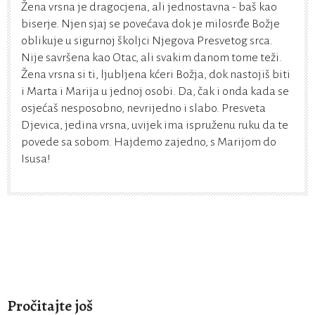
Žena vrsna je dragocjena, ali jednostavna - baš kao
biserje. Njen sjaj se povećava dok je milosrđe Božje
oblikuje u sigurnoj školjci Njegova Presvetog srca.
Nije savršena kao Otac, ali svakim danom tome teži.
Žena vrsna si ti, ljubljena kćeri Božja, dok nastojiš biti
i Marta i Marija u jednoj osobi. Da, čak i onda kada se
osjećaš nesposobno, nevrijedno i slabo. Presveta
Djevica, jedina vrsna, uvijek ima ispruženu ruku da te
povede sa sobom. Hajdemo zajedno, s Marijom do
Isusa!
Pročitajte još