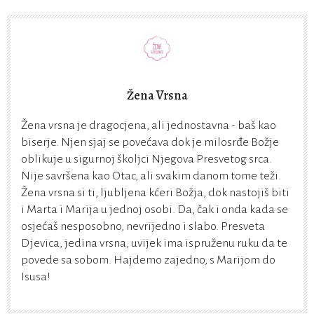
Žena Vrsna
Žena vrsna je dragocjena, ali jednostavna - baš kao
biserje. Njen sjaj se povećava dok je milosrđe Božje
oblikuje u sigurnoj školjci Njegova Presvetog srca.
Nije savršena kao Otac, ali svakim danom tome teži.
Žena vrsna si ti, ljubljena kćeri Božja, dok nastojiš biti
i Marta i Marija u jednoj osobi. Da, čak i onda kada se
osjećaš nesposobno, nevrijedno i slabo. Presveta
Djevica, jedina vrsna, uvijek ima ispruženu ruku da te
povede sa sobom. Hajdemo zajedno, s Marijom do
Isusa!