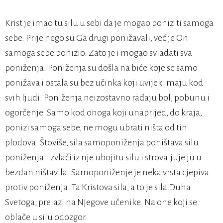
Krist je imao tu silu u sebi da je mogao poniziti samoga
sebe. Prije nego su Ga drugi ponižavali, već je On
samoga sebe ponizio. Zato je i mogao svladati sva
poniženja. Poniženja su došla na biće koje se samo
ponižava i ostala su bez učinka koji uvijek imaju kod
svih ljudi. Poniženja neizostavno rađaju bol, pobunu i
ogorčenje. Samo kod onoga koji unaprijed, do kraja,
ponizi samoga sebe, ne mogu ubrati ništa od tih
plodova. Štoviše, sila samoponiženja poništava silu
poniženja. Izvlači iz nje ubojitu silu i strovaljuje ju u
bezdan ništavila. Samoponiženje je neka vrsta cjepiva
protiv poniženja. Ta Kristova sila, a to je sila Duha
Svetoga, prelazi na Njegove učenike. Na one koji se
oblače u silu odozgor.