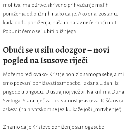
molitva, male žrtve, skriveno prihvaćanje malih
poniženja od bližnjih i tako dalje. Ako ona izostanu,
kada dođu poniženja, naša ih narav neće moći upiti.
Pobunit ćemo se i ubiti bližnjega.
Obući se u silu odozgor – novi
pogled na Isusove riječi
Možemo reći ovako: Krist je ponizio samoga sebe, a mi
smo pozvani ponižavati same sebe. Iz dana u dan. Iz
prigode u prigodu. U ustrajnoj vježbi. Na krilima Duha
Svetoga. Stara riječ za tu stvarnost je askeza. Kršćanska
askeza (na hrvatskom se jeziku kaže još i „mrtvljenje“).
Znamo da je Kristovo poniženje samoga sebe