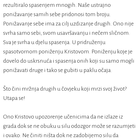
rezultiralo spasenjem mnogih. Naše ustrajno
ponižavanje samih sebe pridonosi tom broju.
Ponižavanje sebe ima za cilj uzdizanje drugih. Ono nije
svrha samo sebi, svom usavršavanju i nečem sličnom.
Sva je svrha u djelu spasenja. U pridruženju
spasotvornom poniženju Kristovom. Poniženju koje je
dovelo do uskrsnuća i spasenja onih koji su samo mogli
ponižavati druge i tako se gubiti u paklu očaja.
Što čini mržnja drugih u čovjeku koji mrzi svoj život?
Utapa se!
Ono Kristovo upozorenje učenicima da ne izlaze iz
grada dok se ne obuku u silu odozgor može se razumjeti
i ovako: Ne činiti ništa dok ne zadobijemo silu da