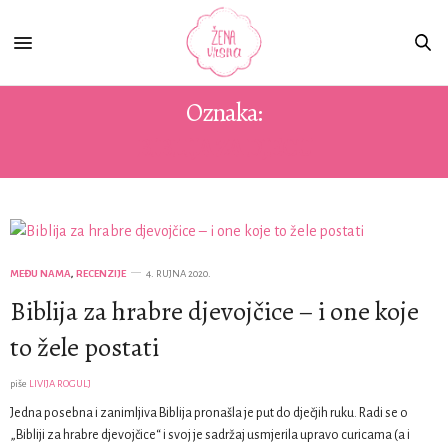
Oznaka:
BIBLIJA ZA DJECU
MEĐU NAMA
,
RECENZIJE
4. RUJNA 2020.
Biblija za hrabre djevojčice – i one koje
to žele postati
piše
LIVIJA ROGULJ
Jedna posebna i zanimljiva Biblija pronašla je put do dječjih ruku. Radi se o
„Bibliji za hrabre djevojčice“ i svoj je sadržaj usmjerila upravo curicama (a i