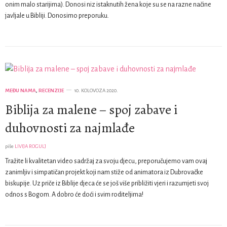
onim malo starijima). Donosi niz istaknutih žena koje su se na razne načine
javljale u Bibliji. Donosimo preporuku.
MEĐU NAMA
,
RECENZIJE
10. KOLOVOZA 2020.
Biblija za malene – spoj zabave i
duhovnosti za najmlađe
piše
LIVIJA ROGULJ
Tražite li kvalitetan video sadržaj za svoju djecu, preporučujemo vam ovaj
zanimljiv i simpatičan projekt koji nam stiže od animatora iz Dubrovačke
biskupije. Uz priče iz Biblije djeca će se još više približiti vjeri i razumjeti svoj
odnos s Bogom. A dobro će doći i svim roditeljima!