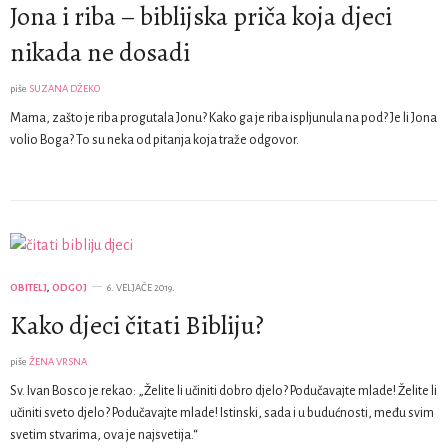
Jona i riba – biblijska priča koja djeci
nikada ne dosadi
piše
SUZANA DŽEKO
Mama, zašto je riba progutala Jonu? Kako ga je riba ispljunula na pod? Je li Jona
volio Boga? To su neka od pitanja koja traže odgovor.
OBITELJ
,
ODGOJ
6. VELJAČE 2019.
Kako djeci čitati Bibliju?
piše
ŽENA VRSNA
Sv. Ivan Bosco je rekao: „Želite li učiniti dobro djelo? Podučavajte mlade! Želite li
učiniti sveto djelo? Podučavajte mlade! Istinski, sada i u budućnosti, među svim
svetim stvarima, ova je najsvetija.“