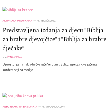
AKTUALNO
,
MEĐU NAMA
15. VELJAČE 2020.
Predstavljena izdanja za djecu “Biblija
za hrabre djevojčice” i “Biblija za hrabre
dječake”
piše
ŽENA VRSNA
U prostorijama nakladničke kuće Verbum u Splitu, u petak 7. veljače na
konferenciji za medije…
MEĐU NAMA
,
RAZMIŠLJANJA
15. STUDENOGA 2019.