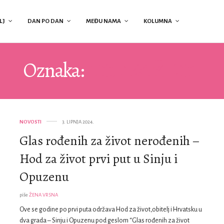
LJ
DAN PO DAN
MEĐU NAMA
KOLUMNA
Oznaka:
HOD ZA ŽIVOT
NOVOSTI
3. LIPNJA 2024.
Glas rođenih za život nerođenih –
Hod za život prvi put u Sinju i
Opuzenu
piše
ŽENA VRSNA
Ove se godine po prvi puta održava Hod za život,obitelj i Hrvatsku u
dva grada – Sinju i Opuzenu pod geslom “Glas rođenih za život