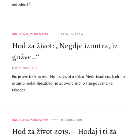
nerođenih”.
AKTUALNO
,
MEĐU NAMA
25. SVIBNJA 2019.
Hod za život: „Negdje iznutra, iz
gužve…“
piše
MARIJA GRGIĆ
Bio je ovo treći po redu Hod za život u Splitu. Među tisućama ljudi bio
je tamo i jedan dječak koji je u povorci molio. I njegova majka
također…
AKTUALNO
,
MEĐU NAMA
16. SVIBNJA 2019.
Hod za život 2019. – Hodaj i ti za