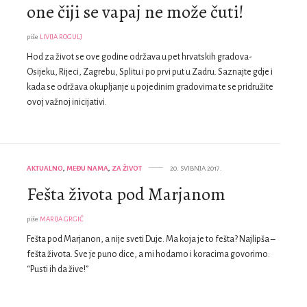
one čiji se vapaj ne može čuti!
piše
LIVIJA ROGULJ
Hod za život se ove godine održava u pet hrvatskih gradova-
Osijeku, Rijeci, Zagrebu, Splitu i po prvi put u Zadru. Saznajte gdje i
kada se održava okupljanje u pojedinim gradovima te se pridružite
ovoj važnoj inicijativi.
AKTUALNO
,
MEĐU NAMA
,
ZA ŽIVOT
20. SVIBNJA 2017.
Fešta života pod Marjanom
piše
MARIJA GRGIĆ
Fešta pod Marjanon, a nije sveti Duje. Ma koja je to fešta? Najlipša –
fešta života. Sve je puno dice, a mi hodamo i koracima govorimo:
“Pusti ih da žive!”