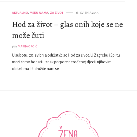
AKTUALNO
,
MEĐU NAMA
,
ZA ŽIVOT
18. SVIBNJA 2017.
Hod za život – glas onih koje se ne
može čuti
piše
MARIJA GRGIĆ
U subotu, 20. svibnja održat će se Hod za život. U Zagrebu i Splitu
moći ćemo hodati u znak potpore nerođenoj djeci i njihovim
obiteljima. Pridružite nam se.