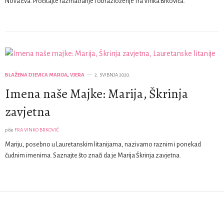
Nova Eva. Pročitajte razmatranje i obrazloženje fra Vinka Brkovića.
BLAŽENA DJEVICA MARIJA
,
VJERA
2. SVIBNJA 2020.
Imena naše Majke: Marija, Škrinja
zavjetna
piše
FRA VINKO BRKOVIĆ
Mariju, posebno u Lauretanskim litanijama, nazivamo raznim i ponekad
čudnim imenima. Saznajte što znači da je Marija Škrinja zavjetna.