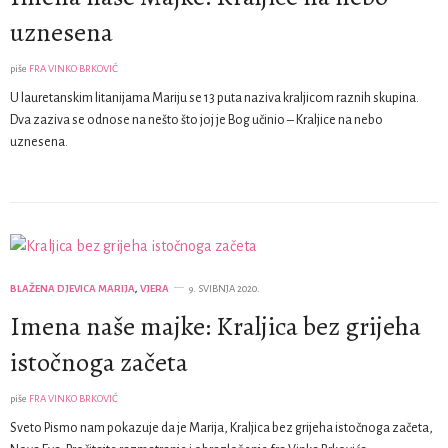
uznesena
piše
FRA VINKO BRKOVIĆ
U lauretanskim litanijama Mariju se 13 puta naziva kraljicom raznih skupina.
Dva zaziva se odnose na nešto što joj je Bog učinio – Kraljice na nebo
uznesena.
BLAŽENA DJEVICA MARIJA
,
VJERA
9. SVIBNJA 2020.
Imena naše majke: Kraljica bez grijeha
istočnoga začeta
piše
FRA VINKO BRKOVIĆ
Sveto Pismo nam pokazuje da je Marija, Kraljica bez grijeha istočnoga začeta,