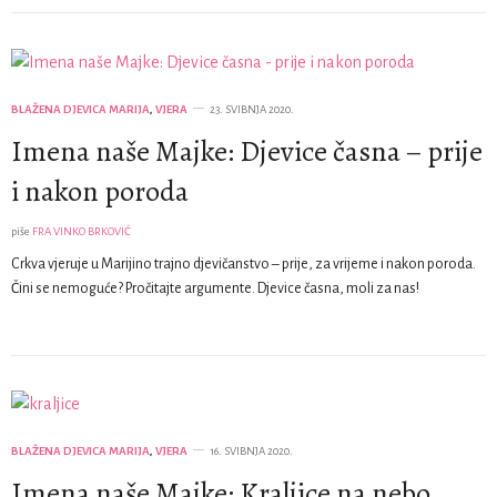
BLAŽENA DJEVICA MARIJA
,
VJERA
23. SVIBNJA 2020.
Imena naše Majke: Djevice časna – prije
i nakon poroda
piše
FRA VINKO BRKOVIĆ
Crkva vjeruje u Marijino trajno djevičanstvo – prije, za vrijeme i nakon poroda.
Čini se nemoguće? Pročitajte argumente. Djevice časna, moli za nas!
BLAŽENA DJEVICA MARIJA
,
VJERA
16. SVIBNJA 2020.
Imena naše Majke: Kraljice na nebo