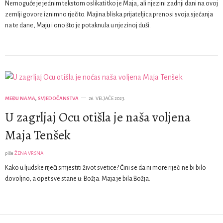
Nemoguće je jednim tekstom oslikati tko je Maja, ali njezini zadnji dani na ovoj
zemlji govore iznimno rječito. Majina bliska prijateljica prenosi svoja sjećanja
na te dane, Maju i ono što je potaknula u njezinoj duši.
MEĐU NAMA
,
SVJEDOČANSTVA
26. VELJAČE 2023.
U zagrljaj Ocu otišla je naša voljena
Maja Tenšek
piše
ŽENA VRSNA
Kako u ljudske riječi smjestiti život svetice? Čini se da ni more riječi ne bi bilo
dovoljno, a opet sve stane u: Božja. Maja je bila Božja.