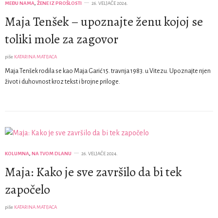
MEĐU NAMA
,
ŽENE IZ PROŠLOSTI
26. VELJAČE 2024.
Maja Tenšek – upoznajte ženu kojoj se
toliki mole za zagovor
piše
KATARINA MATIJACA
Maja Tenšek rodila se kao Maja Garić 15. travnja 1983. u Vitezu. Upoznajte njen
život i duhovnost kroz tekst i brojne priloge.
KOLUMNA
,
NA TVOM DLANU
26. VELJAČE 2024.
Maja: Kako je sve završilo da bi tek
započelo
piše
KATARINA MATIJACA