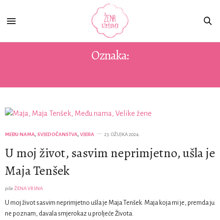
Oznaka:
MAJA TENŠEK
MEĐU NAMA
,
SVJEDOČANSTVA
,
VJERA
23. OŽUJKA 2024.
U moj život, sasvim neprimjetno, ušla je
Maja Tenšek
piše
ŽENA VRSNA
U moj život sasvim neprimjetno ušla je Maja Tenšek. Maja koja mi je, premda ju
ne poznam, davala smjerokaz u proljeće Života.