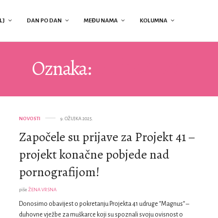
LJ
DAN PO DAN
MEĐU NAMA
KOLUMNA
Oznaka:
MUŠKARAC
NOVOSTI
9. OŽUJKA 2025.
Započele su prijave za Projekt 41 –
projekt konačne pobjede nad
pornografijom!
piše
ŽENA VRSNA
Donosimo obavijest o pokretanju Projekta 41 udruge ”Magnus” –
duhovne vježbe za muškarce koji su spoznali svoju ovisnost o