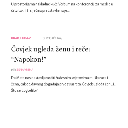
U prostorijama nakladne kuće Verbum na konferenciji za medije u
četvrtak, 16. siječnja predstavljena je…
BRAK
,
LJUBAV
13. VELJAČE 2019.
Čovjek ugleda ženu i reče:
“Napokon!”
piše
ŽENA VRSNA
Fra Mate nas nastavlja voditi čudesnim svjetovima muškaraca i
žena, čak od davnog događaja prvog susreta. Čovjek ugleda ženu i…
Što se dogodilo?