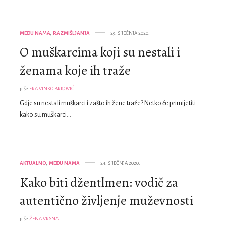
MEĐU NAMA
,
RAZMIŠLJANJA
29. SIJEČNJA 2020.
O muškarcima koji su nestali i
ženama koje ih traže
piše
FRA VINKO BRKOVIĆ
Gdje su nestali muškarci i zašto ih žene traže? Netko će primijetiti
kako su muškarci…
AKTUALNO
,
MEĐU NAMA
24. SIJEČNJA 2020.
Kako biti džentlmen: vodič za
autentično življenje muževnosti
piše
ŽENA VRSNA