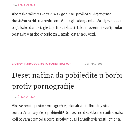
piše
ŽENA VRSNA
Ako zakoračimo svega 60-ak godina u prošlost uvidjet ćemo
drastičnu razliku između tamošenjeg hodanja mladića i djevojaka i
toga kako danas izgledaju ti isti izlasci. Tako možemo izvući pouku i
postaviti vlastite kriterije za ulazak i ostanak u vezi.
LJUBAV
,
PSIHOLOGIJA I OSOBNI RAZVOJ
15. SRPNJA 2021.
Deset načina da pobijedite u borbi
protiv pornografije
piše
ŽENA VRSNA
Ako se borite protiv pornografije, iskusili ste tešku i dugotrajnu
borbu. Ali, moguće je pobijediti! Donosimo deset konkretnih koraka
koji će vam pomoći u borbi protiv nje, ali i drugih ovisnosti i grijeha.