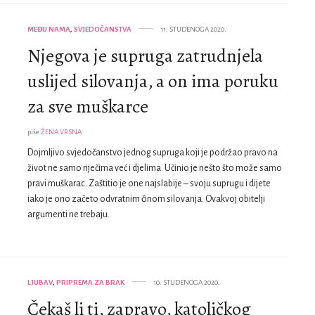
MEĐU NAMA
,
SVJEDOČANSTVA
11. STUDENOGA 2020.
Njegova je supruga zatrudnjela
uslijed silovanja, a on ima poruku
za sve muškarce
piše
ŽENA VRSNA
Dojmljivo svjedočanstvo jednog supruga koji je podržao pravo na
život ne samo riječima već i djelima. Učinio je nešto što može samo
pravi muškarac. Zaštitio je one najslabije – svoju suprugu i dijete
iako je ono začeto odvratnim činom silovanja. Ovakvoj obitelji
argumenti ne trebaju.
LJUBAV
,
PRIPREMA ZA BRAK
10. STUDENOGA 2020.
Čekaš li ti, zapravo, katoličkog