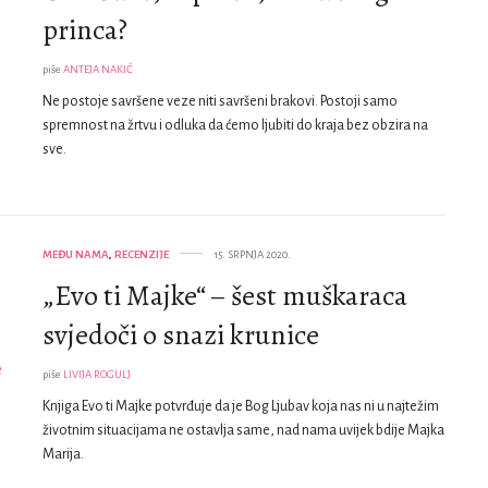
princa?
piše
ANTEJA NAKIĆ
Ne postoje savršene veze niti savršeni brakovi. Postoji samo
spremnost na žrtvu i odluka da ćemo ljubiti do kraja bez obzira na
sve.
MEĐU NAMA
,
RECENZIJE
15. SRPNJA 2020.
„Evo ti Majke“ – šest muškaraca
svjedoči o snazi krunice
piše
LIVIJA ROGULJ
Knjiga Evo ti Majke potvrđuje da je Bog Ljubav koja nas ni u najtežim
životnim situacijama ne ostavlja same, nad nama uvijek bdije Majka
Marija.