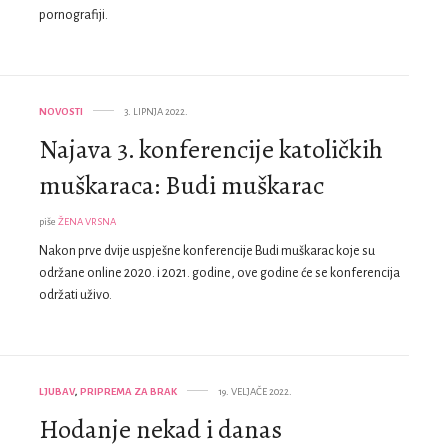
pornografiji.
NOVOSTI
3. LIPNJA 2022.
Najava 3. konferencije katoličkih
muškaraca: Budi muškarac
piše
ŽENA VRSNA
Nakon prve dvije uspješne konferencije Budi muškarac koje su
održane online 2020. i 2021. godine, ove godine će se konferencija
održati uživo.
LJUBAV
,
PRIPREMA ZA BRAK
19. VELJAČE 2022.
Hodanje nekad i danas